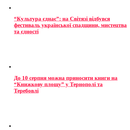
“Культура єднає”: на Світязі відбувся
фестиваль української спадщини, мистецтва
та єдності
До 10 серпня можна приносити книги на
“Книжкову площу” у Тернополі та
Теребовлі