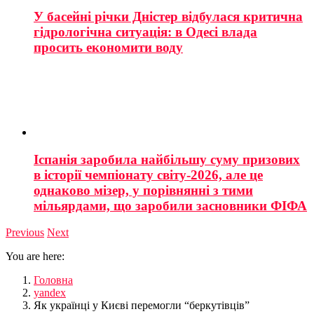
У басейні річки Дністер відбулася критична
гідрологічна ситуація: в Одесі влада
просить економити воду
Іспанія заробила найбільшу суму призових
в історії чемпіонату світу-2026, але це
однаково мізер, у порівнянні з тими
мільярдами, що заробили засновники ФІФА
Previous
Next
You are here:
Головна
yandex
Як українці у Києві перемогли “беркутівців”