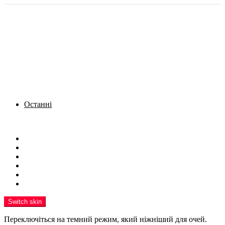
Останні
Menu
Новини
Політика
Кримінал
Фото
Надіслати новину
Реклама на сайті
Switch skin
Переключіться на темний режим, який ніжніший для очей.