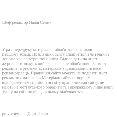
Шеф-редактор Надія Сеник
У разі передруку матеріалів - обов'язкове посилання в
першому абзаці. Працівники сайту спілкується з читачами з
допомогою електронної пошти. Відповідати на листи
журналісти можуть вибірково, але не обов'язково. За зміст
реклами та рекламних матеріалів відповідальність несе
рекламодавець. Працівнки сайту можуть не поділяти зміст
рекламних матеріалів Матеріали сайту є творчим
відображенням сприйняття світу працівниками сайту, не
мають на меті будь-кого образити та відображають лише нашу
дуику на світ, події, що в ньому відбуваються.
Контакти:
provse.ternopil@gmail.com