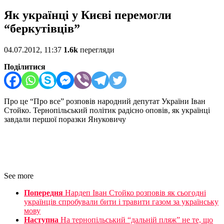
Як українці у Києві перемогли
“беркутівців”
04.07.2012, 11:37
1.6k
перегляди
Поділитися
Про це “Про все” розповів народний депутат України Іван
Стойко. Тернопільський політик радісно оповів, як українці
завдали першої поразки Януковичу
See more
Попередня
Нардеп Іван Стойко розповів як сьогодні
українців спробували бити і травити газом за українську
мову
Наступна
На тернопільський “дальній пляж” не те, що