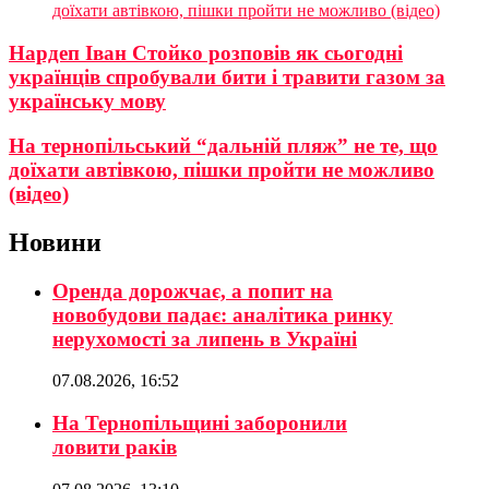
доїхати автівкою, пішки пройти не можливо (відео)
Нардеп Іван Стойко розповів як сьогодні
українців спробували бити і травити газом за
українську мову
На тернопільський “дальній пляж” не те, що
доїхати автівкою, пішки пройти не можливо
(відео)
Новини
Оренда дорожчає, а попит на
новобудови падає: аналітика ринку
нерухомості за липень в Україні
07.08.2026, 16:52
На Тернопільщині заборонили
ловити раків