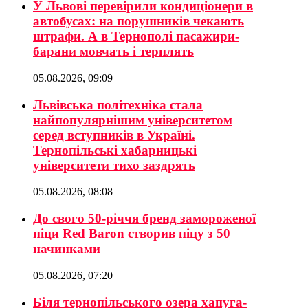
У Львові перевірили кондиціонери в
автобусах: на порушників чекають
штрафи. А в Тернополі пасажири-
барани мовчать і терплять
05.08.2026, 09:09
Львівська політехніка стала
найпопулярнішим університетом
серед вступників в Україні.
Тернопільські хабарницькі
університети тихо заздрять
05.08.2026, 08:08
До свого 50-річчя бренд замороженої
піци Red Baron створив піцу з 50
начинками
05.08.2026, 07:20
Біля тернопільського озера хапуга-