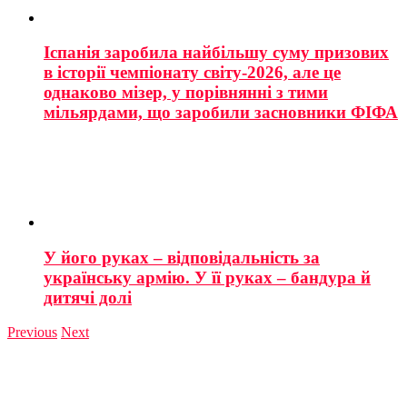
Іспанія заробила найбільшу суму призових
в історії чемпіонату світу-2026, але це
однаково мізер, у порівнянні з тими
мільярдами, що заробили засновники ФІФА
У його руках – відповідальність за
українську армію. У її руках – бандура й
дитячі долі
Previous
Next