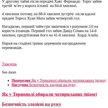
У другому таймі після передачі Хаві Фернандо Торес забив
третій м’яч у ворота Іспанії на 84-й хвилині.
4 хвилини потому, на 88-й хвилині зустрічі після вдалої
предачі Тореса Хуан Мата забив четвертий гол.
Нагадаємо, перший тайм гри закінчився з рахунком 2:0 на
користь іспанців. Перший гол забив Давід Сільва на 14-й
хвилині, продублював його на 41-й хвилині Хорді Альба.
Наразі на стадіоні триває церемонія нагородження
переможців.
Тиждень
See more
Попередня
Як у Тернополі обирали чотирилапих (відео)
Наступна
Безпечність злодієві на руку
Як у Тернополі обирали чотирилапих (відео)
Безпечність злодієві на руку