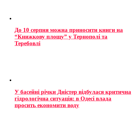
До 10 серпня можна приносити книги на
“Книжкову площу” у Тернополі та
Теребовлі
У басейні річки Дністер відбулася критична
гідрологічна ситуація: в Одесі влада
просить економити воду