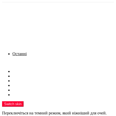
Останні
Menu
Новини
Політика
Кримінал
Фото
Надіслати новину
Реклама на сайті
Switch skin
Переключіться на темний режим, який ніжніший для очей.