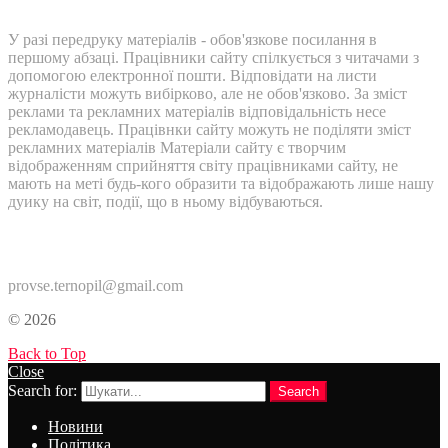
У разі передруку матеріалів - обов'язкове посилання в
першому абзаці. Працівники сайту спілкується з читачами з
допомогою електронної пошти. Відповідати на листи
журналісти можуть вибірково, але не обов'язково. За зміст
реклами та рекламних матеріалів відповідальність несе
рекламодавець. Працівнки сайту можуть не поділяти зміст
рекламних матеріалів Матеріали сайту є творчим
відображенням сприйняття світу працівниками сайту, не
мають на меті будь-кого образити та відображають лише нашу
дуику на світ, події, що в ньому відбуваються.
Контакти:
provse.ternopil@gmail.com
© 2026
Back to Top
Close
Search for:
Search
Новини
Політика