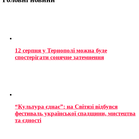
12 серпня у Тернополі можна буде
спостерігати сонячне затемнення
“Культура єднає”: на Світязі відбувся
фестиваль української спадщини, мистецтва
та єдності