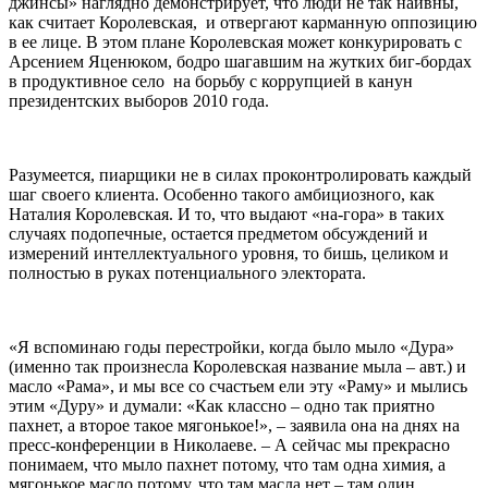
джинсы» наглядно демонстрирует, что люди не так наивны,
как считает Королевская, и отвергают карманную оппозицию
в ее лице. В этом плане Королевская может конкурировать с
Арсением Яценюком, бодро шагавшим на жутких биг-бордах
в продуктивное село на борьбу с коррупцией в канун
президентских выборов 2010 года.
Разумеется, пиарщики не в силах проконтролировать каждый
шаг своего клиента. Особенно такого амбициозного, как
Наталия Королевская. И то, что выдают «на-гора» в таких
случаях подопечные, остается предметом обсуждений и
измерений интеллектуального уровня, то бишь, целиком и
полностью в руках потенциального электората.
«Я вспоминаю годы перестройки, когда было мыло «Дура»
(именно так произнесла Королевская название мыла – авт.) и
масло «Рама», и мы все со счастьем ели эту «Раму» и мылись
этим «Дуру» и думали: «Как классно – одно так приятно
пахнет, а второе такое мягонькое!», – заявила она на днях на
пресс-конференции в Николаеве. – А сейчас мы прекрасно
понимаем, что мыло пахнет потому, что там одна химия, а
мягонькое масло потому, что там масла нет – там один