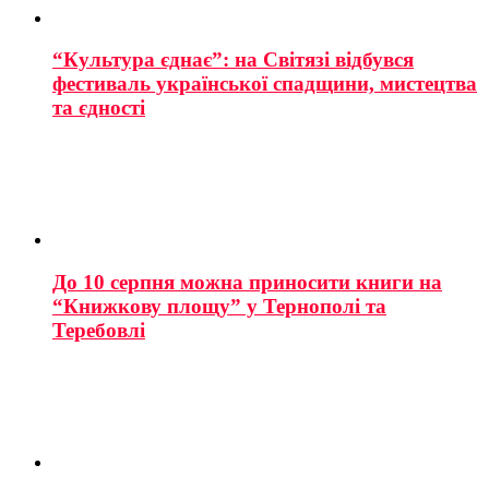
“Культура єднає”: на Світязі відбувся
фестиваль української спадщини, мистецтва
та єдності
До 10 серпня можна приносити книги на
“Книжкову площу” у Тернополі та
Теребовлі