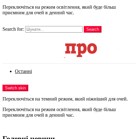
Переключіться на режим освітлення, який буде більш
приємним для очей в денний час.
шукати
Search for:
Search
Login
Останні
Menu
Switch skin
Переключіться на темний режим, який ніжніший для очей.
Переключіться на режим освітлення, який буде більш
приємним для очей в денний час.
Login
Головні новини