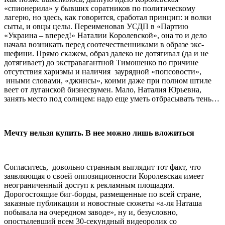
«спионерила» у бывших соратников по политическому
лагерю, но здесь, как говорится, сработал принцип: и волки
сыты, и овцы целы. Переименовав УСДП в «Партию
«Украина – вперед!» Наталии Королевской», она то и дело
начала возникать перед соотечественниками в образе экс-
шефини. Прямо скажем, образ далеко не дотягивал (да и не
дотягивает) до экстравагантной Тимошенко по причине
отсутствия харизмы и наличия заурядной «попсовости»,
иными словами, «джинсы», коими даже при полном штиле
веет от луганской бизнесвумен. Мало, Наталия Юрьевна,
занять место под солнцем: надо еще уметь отбрасывать тень…
Мечту нельзя купить. В нее можно лишь вложиться
Согласитесь, довольно странным выглядит тот факт, что
заявляющая о своей оппозиционности Королевская имеет
неограниченный доступ к рекламным площадям.
Дорогостоящие биг-борды, размещенные по всей стране,
заказные публикации и новостные сюжеты «а-ля Наташа
побывала на очередном заводе», ну и, безусловно,
опостылевший всем 30-секундный видеоролик со