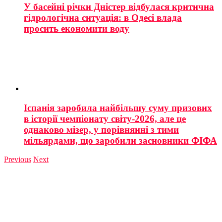
У басейні річки Дністер відбулася критична
гідрологічна ситуація: в Одесі влада
просить економити воду
Іспанія заробила найбільшу суму призових
в історії чемпіонату світу-2026, але це
однаково мізер, у порівнянні з тими
мільярдами, що заробили засновники ФІФА
Previous
Next