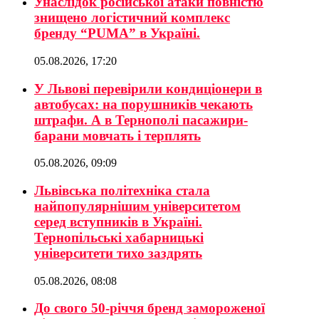
Унаслідок російської атаки повністю
знищено логістичний комплекс
бренду “PUMA” в Україні.
05.08.2026, 17:20
У Львові перевірили кондиціонери в
автобусах: на порушників чекають
штрафи. А в Тернополі пасажири-
барани мовчать і терплять
05.08.2026, 09:09
Львівська політехніка стала
найпопулярнішим університетом
серед вступників в Україні.
Тернопільські хабарницькі
університети тихо заздрять
05.08.2026, 08:08
До свого 50-річчя бренд замороженої