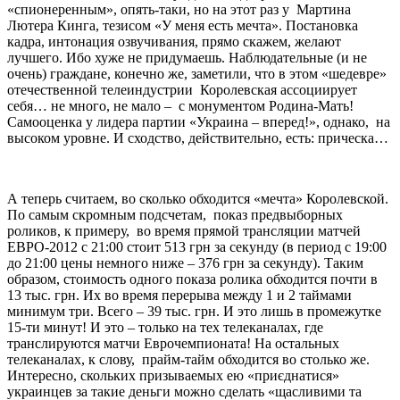
«спионеренным», опять-таки, но на этот раз у Мартина
Лютера Кинга, тезисом «У меня есть мечта». Постановка
кадра, интонация озвучивания, прямо скажем, желают
лучшего. Ибо хуже не придумаешь. Наблюдательные (и не
очень) граждане, конечно же, заметили, что в этом «шедевре»
отечественной телеиндустрии Королевская ассоциирует
себя… не много, не мало – с монументом Родина-Мать!
Самооценка у лидера партии «Украина – вперед!», однако, на
высоком уровне. И сходство, действительно, есть: прическа…
А теперь считаем, во сколько обходится «мечта» Королевской.
По самым скромным подсчетам, показ предвыборных
роликов, к примеру, во время прямой трансляции матчей
ЕВРО-2012 с 21:00 стоит 513 грн за секунду (в период с 19:00
до 21:00 цены немного ниже – 376 грн за секунду). Таким
образом, стоимость одного показа ролика обходится почти в
13 тыс. грн. Их во время перерыва между 1 и 2 таймами
минимум три. Всего – 39 тыс. грн. И это лишь в промежутке
15-ти минут! И это – только на тех телеканалах, где
транслируются матчи Еврочемпионата! На остальных
телеканалах, к слову, прайм-тайм обходится во столько же.
Интересно, скольких призываемых ею «приєднатися»
украинцев за такие деньги можно сделать «щасливими та