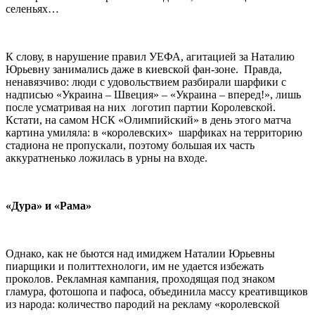
селеньях…
К слову, в нарушение правил УЕФА, агитацией за Наталию
Юрьевну занимались даже в киевской фан-зоне. Правда,
ненавязчиво: люди с удовольствием разбирали шарфики с
надписью «Украина – Швеция» – «Украина – вперед!», лишь
после усматривая на них логотип партии Королевской.
Кстати, на самом НСК «Олимпийский» в день этого матча
картина умиляла: в «королевских» шарфиках на территорию
стадиона не пропускали, поэтому большая их часть
аккуратненько ложилась в урны на входе.
«Дура» и «Рама»
Однако, как не бьются над имиджем Наталии Юрьевны
пиарщики и политтехнологи, им не удается избежать
проколов. Рекламная кампания, проходящая под знаком
гламура, фотошопа и пафоса, объединила массу креативщиков
из народа: количество пародий на рекламу «королевской