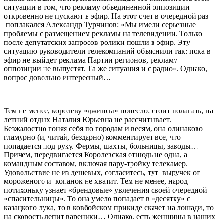
ситуации в том, что рекламу объединенной оппозиции
откровенно не пускают в эфир. На этот счет в очередной раз
поплакался Александр Турчинов: «Мы имели серьезные
проблемы с размещением рекламы на телевидении. Только
после депутатских запросов ролики пошли в эфир. Эту
ситуацию руководители телекомпаний объяснили так: пока в
эфир не выйдет реклама Партии регионов, рекламу
оппозиции не выпустят. Та же ситуация и с радио». Однако,
вопрос довольно интересный…
Тем не менее, королеву «джинсы» понесло: стоит полагать, на
летний отдых Наталия Юрьевна не рассчитывает.
Безжалостно гоняя себя по городам и весям, она одинаково
гламурно (и, читай, бездарно) комментирует все, что
попадается под руку. Фермы, шахты, больницы, заводы…
Причем, передвигается Королевская отнюдь не одна, а
командным составом, включая пару-тройку телекамер.
Удовольствие не из дешевых, согласитесь, тут выручек от
мороженого и копанок не хватит. Тем не менее, народ
потихоньку узнает «брендовые» увлечения своей очередной
«спасительницы». То она умело попадает в «десятку» с
казацкого лука, то в ковбойском прикиде скачет на лошади, то
на скорость лепит вареники… Однако, есть женщины в наших