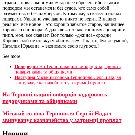
страна – новая экономика» заранее обречен, ибо с таким
подходом мы останемся и без судов, что само собой
разумеется, и без памперсов. К тому же, в сказку о новых
лидерах в Украине уже давно никто не верит. В наших
реалиях все новое – это хорошо забытое старое, нашедшее
хорошего спонсора. А дальше – по накатанному сценарию:
пипл, мол, все схавает. Вот только «джинса» сродни
Королевской не по вкусу «биомассе». Так что, будьте умной,
Наталия Юрьевна, – экономьте свою глупость!
See more
Попередня
На Тернопільщині виборців задарюють
подарунками та обіцянками
Наступна
Міський голова Тернополя Сергій Надал
звинувачує казначейство у затримці проплат
На Тернопільщині виборців задарюють
подарунками та обіцянками
Міський голова Тернополя Сергій Надал
звинувачує казначейство у затримці проплат
Новини