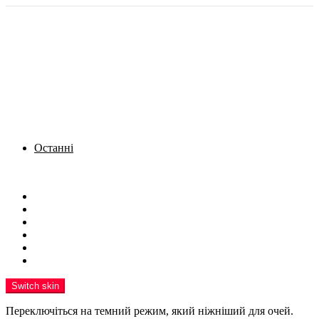
Останні
Menu
Новини
Політика
Кримінал
Фото
Надіслати новину
Реклама на сайті
Switch skin
Переключіться на темний режим, який ніжніший для очей.