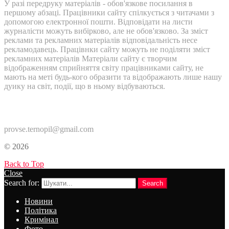
У разі передруку матеріалів - обов'язкове посилання в
першому абзаці. Працівники сайту спілкується з читачами з
допомогою електронної пошти. Відповідати на листи
журналісти можуть вибірково, але не обов'язково. За зміст
реклами та рекламних матеріалів відповідальність несе
рекламодавець. Працівнки сайту можуть не поділяти зміст
рекламних матеріалів Матеріали сайту є творчим
відображенням сприйняття світу працівниками сайту, не
мають на меті будь-кого образити та відображають лише нашу
дуику на світ, події, що в ньому відбуваються.
Контакти:
provse.ternopil@gmail.com
© 2026
Back to Top
Close
Search for:
Search
Новини
Політика
Кримінал
Фото