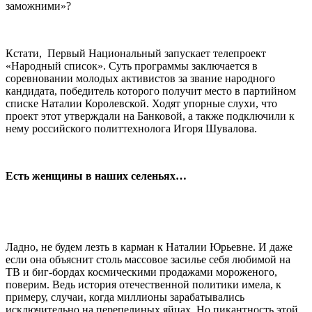
заможними»?
Кстати, Первый Национальный запускает телепроект
«Народный список». Суть программы заключается в
соревновании молодых активистов за звание народного
кандидата, победитель которого получит место в партийном
списке Наталии Королевской. Ходят упорные слухи, что
проект этот утверждали на Банковой, а также подключили к
нему российского политтехнолога Игоря Шувалова.
Есть женщины в наших селеньях…
Ладно, не будем лезть в карман к Наталии Юрьевне. И даже
если она объяснит столь массовое засилье себя любимой на
ТВ и биг-бордах космическими продажами мороженого,
поверим. Ведь история отечественной политики имела, к
примеру, случаи, когда миллионы зарабатывались
исключительно на перепелиных яйцах. Но пикантность этой