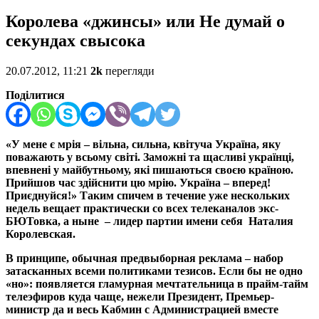
Королева «джинсы» или Не думай о
секундах свысока
20.07.2012, 11:21
2k
перегляди
Поділитися
«У мене є мрія – вільна, сильна, квітуча Україна, яку
поважають у всьому світі. Заможні та щасливі українці,
впевнені у майбутньому, які пишаються своєю країною.
Прийшов час здійснити цю мрію. Україна – вперед!
Приєднуйся!» Таким спичем в течение уже нескольких
недель вещает практически со всех телеканалов экс-
БЮТовка, а ныне – лидер партии имени себя Наталия
Королевская.
В принципе, обычная предвыборная реклама – набор
затасканных всеми политиками тезисов. Если бы не одно
«но»: появляется гламурная мечтательница в прайм-тайм
телеэфиров куда чаще, нежели Президент, Премьер-
министр да и весь Кабмин с Администрацией вместе