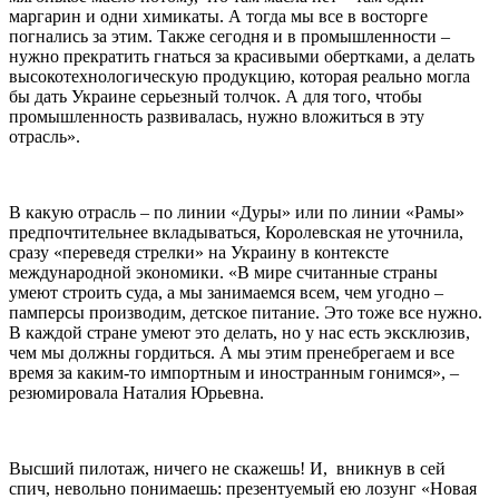
маргарин и одни химикаты. А тогда мы все в восторге
погнались за этим. Также сегодня и в промышленности –
нужно прекратить гнаться за красивыми обертками, а делать
высокотехнологическую продукцию, которая реально могла
бы дать Украине серьезный толчок. А для того, чтобы
промышленность развивалась, нужно вложиться в эту
отрасль».
В какую отрасль – по линии «Дуры» или по линии «Рамы»
предпочтительнее вкладываться, Королевская не уточнила,
сразу «переведя стрелки» на Украину в контексте
международной экономики. «В мире считанные страны
умеют cтроить суда, а мы занимаемся всем, чем угодно –
памперсы производим, детское питание. Это тоже все нужно.
В каждой стране умеют это делать, но у нас есть эксклюзив,
чем мы должны гордиться. А мы этим пренебрегаем и все
время за каким-то импортным и иностранным гонимся», –
резюмировала Наталия Юрьевна.
Высший пилотаж, ничего не скажешь! И, вникнув в сей
спич, невольно понимаешь: презентуемый ею лозунг «Новая