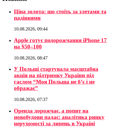
Ціна золота: що стоїть за злетами та
падіннями
10.08.2026, 09:44
Apple готує подорожчання iPhone 17
на $50–100
10.08.2026, 08:47
У Польщі стартувала масштабна
акція на підтримку України під
гаслом “Моя Польща не б’є і не
ображає”
10.08.2026, 07:37
Оренда дорожчає, а попит на
новобудови падає: аналітика ринку
нерухомості за липень в Україні