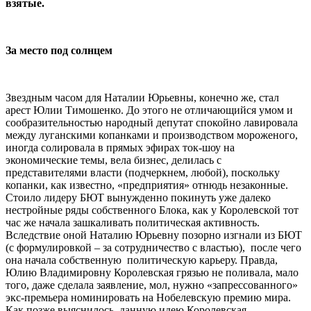
взятые.
За место под солнцем
Звездным часом для Наталии Юрьевны, конечно же, стал
арест Юлии Тимошенко. До этого не отличающийся умом и
сообразительностью народный депутат спокойно лавировала
между луганскими копанками и производством мороженого,
иногда солировала в прямых эфирах ток-шоу на
экономические темы, вела бизнес, делилась с
представителями власти (подчеркнем, любой), поскольку
копанки, как известно, «предприятия» отнюдь незаконные.
Стоило лидеру БЮТ вынужденно покинуть уже далеко
нестройные ряды собственного Блока, как у Королевской тот
час же начала зашкаливать политическая активность.
Вследствие оной Наталию Юрьевну позорно изгнали из БЮТ
(с формулировкой – за сотрудничество с властью), после чего
она начала собственную политическую карьеру. Правда,
Юлию Владимировну Королевская грязью не поливала, мало
того, даже сделала заявление, мол, нужно «запрессованного»
экс-премьера номинировать на Нобелевскую премию мира.
Как позже выяснилось, данную идею Королевская