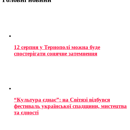
12 серпня у Тернополі можна буде
спостерігати сонячне затемнення
“Культура єднає”: на Світязі відбувся
фестиваль української спадщини, мистецтва
та єдності