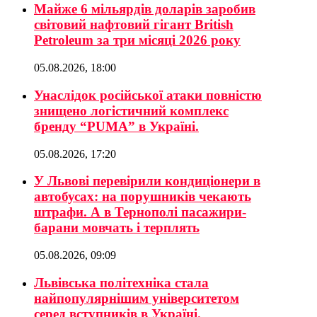
Майже 6 мільярдів доларів заробив
світовий нафтовий гігант British
Petroleum за три місяці 2026 року
05.08.2026, 18:00
Унаслідок російської атаки повністю
знищено логістичний комплекс
бренду “PUMA” в Україні.
05.08.2026, 17:20
У Львові перевірили кондиціонери в
автобусах: на порушників чекають
штрафи. А в Тернополі пасажири-
барани мовчать і терплять
05.08.2026, 09:09
Львівська політехніка стала
найпопулярнішим університетом
серед вступників в Україні.