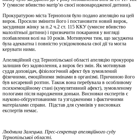
У (умисне вбивство матір’ю своєї новонародженої дитини).
Прокуратурою міста Тернополя було подано апеляцію на цей
вирок. Просили змінити його і постановити новий вирок,
засудивши жінку за п.2 ч.2 ст. 115 ККУ (умисне вбивство
малолітньої дитини) і призначити покарання у вигляді
позбавлення волі на 10 років. Мотивуючи тим, що засуджена
була адекватна і повністю усвідомлювала свої дії та могла
керувати ними.
Апеляційний суд Тернопільської області апеляцію прокурора
залишив без задоволення, а вирок без змін. Як мотивував
суддя доповідач, фізіологічний афект був зумовлений
фізичними, емоційними змінами в організмі. Причиною його
був кесаревий розтин. Також вона перебувала в особливому
психоемоційному стані (кумулятивний афект), зумовленому
пологами після народження доньки. Висновки експертів є
науково-обґрунтованими та узгодженими з фактичними
матеріалами справи. Підстав для сумнівів у висновках
експертів немає.
Людмила Залецька. Прес-секретар апеляційного суду
Тернопільської області.