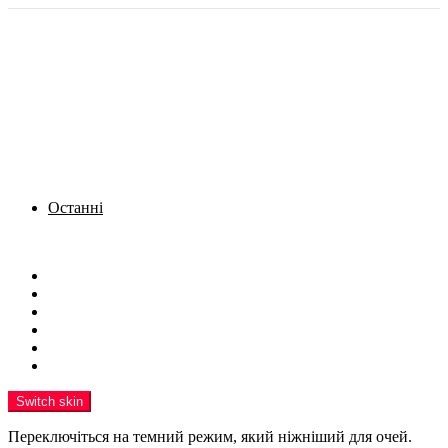
Останні
Menu
Новини
Політика
Кримінал
Фото
Надіслати новину
Реклама на сайті
Switch skin
Переключіться на темний режим, який ніжніший для очей.