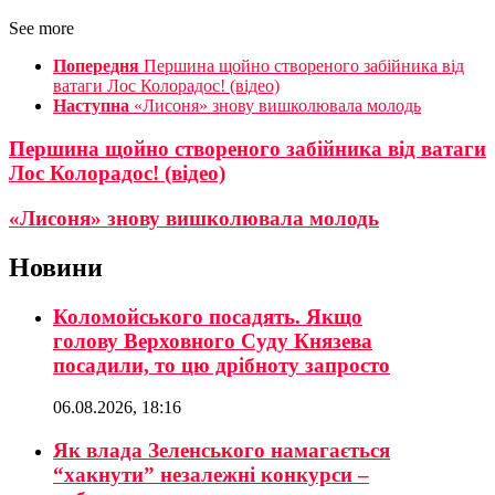
See more
Попередня
Першина щойно створеного забійника від
ватаги Лос Колорадос! (відео)
Наступна
«Лисоня» знову вишколювала молодь
Першина щойно створеного забійника від ватаги
Лос Колорадос! (відео)
«Лисоня» знову вишколювала молодь
Новини
Коломойського посадять. Якщо
голову Верховного Суду Князева
посадили, то цю дрібноту запросто
06.08.2026, 18:16
Як влада Зеленського намагається
“хакнути” незалежні конкурси –