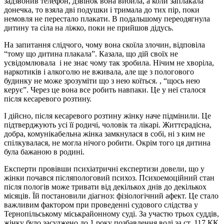
задзвонив телефон, дзвінок вона вибила, а коли заплакала
донечка, то взяла дві подушки і тримала до тих пір, поки
немовля не перестало плакати. В подальшому переодягнула
дитину та сіла на ліжко, поки не прийшов дідусь.
На запитання слідчого, чому вона скоїла злочин, відповіла
“тому що дитина плакала”. Казала, що дій своїх не
усвідомлювала і не знає чому так зробила. Нічим не хворіла,
наркотиків і алкоголю не вживала, але ще з пологового
будинку не може зрозуміти що з нею коїться. , “щось нею
керує”. Через це вона все робить навпаки. Це у неї сталося
після кесаревого розтину.
І дійсно, після кесаревого розтину жінку наче підмінили. Це
підтверджують усі її родичі, чоловік та лікарі. Життєрадісна,
добра, комунікабельна жінка замкнулася в собі, ні з ким не
спілкувалася, не могла нічого робити. Окрім того ця дитина
була бажаною в родині.
Експерти провівши психіатричні експертизи довели, що у
жінки почався післяпологовий психоз. Психоемоційний стан
після пологів може тривати від декількох днів до декількох
місяців. Їй постановили діагноз: фізіологічний афект. Це стало
важливим фактором при проведенні судового слідства у
Тернопільському міськрайонному суді. За участю трьох суддів,
жінку було засуджено до 1 року позбавлення волі за ст. 117 КК