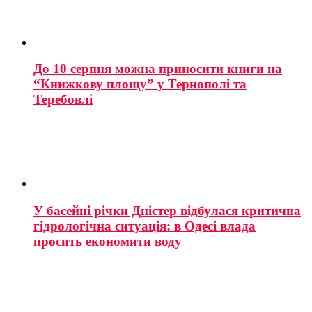
До 10 серпня можна приносити книги на
“Книжкову площу” у Тернополі та
Теребовлі
У басейні річки Дністер відбулася критична
гідрологічна ситуація: в Одесі влада
просить економити воду