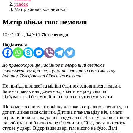
yandex
Матір вбила своє немовля
Матір вбила своє немовля
10.07.2012, 14:30
1.7k
перегляди
Поділитися
До правоохоронців надійшов телефонний дзвінок з
повідомленням про те, що мати задушила свою місячну
дитину. Телефонував дідусь немовляти.
По приїзді швидкої та міліції будинок заповнився людьми.
Батько плакав над донечкою, а мати не розуміла що
відбувається і беземоційною сиділа в куточку кімнати.
Що ж могло спонукати жінку до такого страшного вчинку, на
допиті дізнавався слідчий. Дитина плакала цілу ніч, а мати
періодично вставала до неї і годувала її. Зранку чоловік пішов
на роботу і приблизно через 10 хвилин, їй здалося, що хтось
стукає у двері. Відкривши двері там нікого не було. Далі