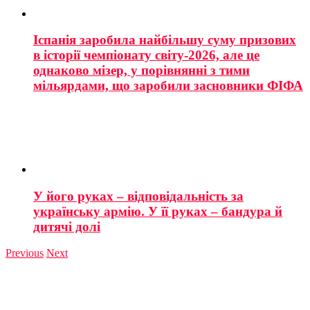
Іспанія заробила найбільшу суму призових
в історії чемпіонату світу-2026, але це
однаково мізер, у порівнянні з тими
мільярдами, що заробили засновники ФІФА
У його руках – відповідальність за
українську армію. У її руках – бандура й
дитячі долі
Previous
Next