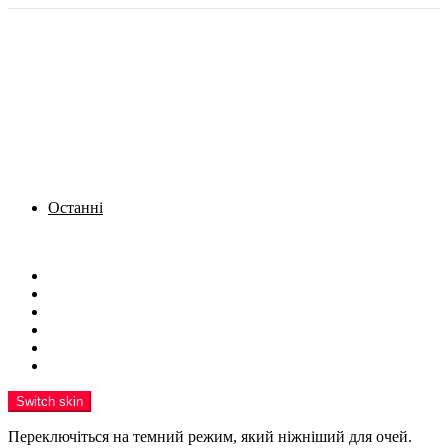
Останні
Menu
Новини
Політика
Кримінал
Фото
Надіслати новину
Реклама на сайті
Switch skin
Переключіться на темний режим, який ніжніший для очей.