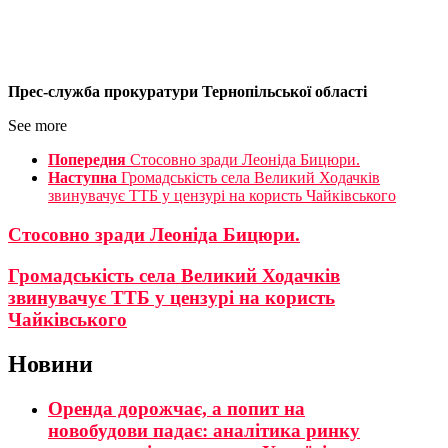
Прес-служба прокуратури Тернопільської області
See more
Попередня
Cтосовно зради Леоніда Бицюри.
Наступна
Громадськість села Великий Ходачків
звинувачує ТТБ у цензурі на користь Чайківського
Cтосовно зради Леоніда Бицюри.
Громадськість села Великий Ходачків
звинувачує ТТБ у цензурі на користь
Чайківського
Новини
Оренда дорожчає, а попит на
новобудови падає: аналітика ринку