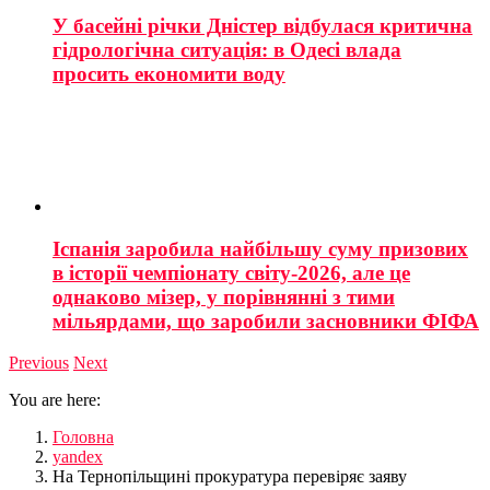
У басейні річки Дністер відбулася критична
гідрологічна ситуація: в Одесі влада
просить економити воду
Іспанія заробила найбільшу суму призових
в історії чемпіонату світу-2026, але це
однаково мізер, у порівнянні з тими
мільярдами, що заробили засновники ФІФА
Previous
Next
You are here:
Головна
yandex
На Тернопільщині прокуратура перевіряє заяву