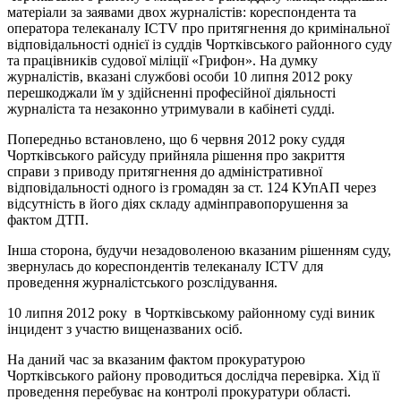
матеріали за заявами двох журналістів: кореспондента та
оператора телеканалу ICTV про притягнення до кримінальної
відповідальності однієї із суддів Чортківського районного суду
та працівників судової міліції «Грифон». На думку
журналістів, вказані службові особи 10 липня 2012 року
перешкоджали їм у здійсненні професійної діяльності
журналіста та незаконно утримували в кабінеті судді.
Попередньо встановлено, що 6 червня 2012 року суддя
Чортківського райсуду прийняла рішення про закриття
справи з приводу притягнення до адміністративної
відповідальності одного із громадян за ст. 124 КУпАП через
відсутність в його діях складу адмінправопорушення за
фактом ДТП.
Інша сторона, будучи незадоволеною вказаним рішенням суду,
звернулась до кореспондентів телеканалу ICTV для
проведення журналістського розслідування.
10 липня 2012 року в Чортківському районному суді виник
інцидент з участю вищеназваних осіб.
На даний час за вказаним фактом прокуратурою
Чортківського району проводиться дослідча перевірка. Хід її
проведення перебуває на контролі прокуратури області.