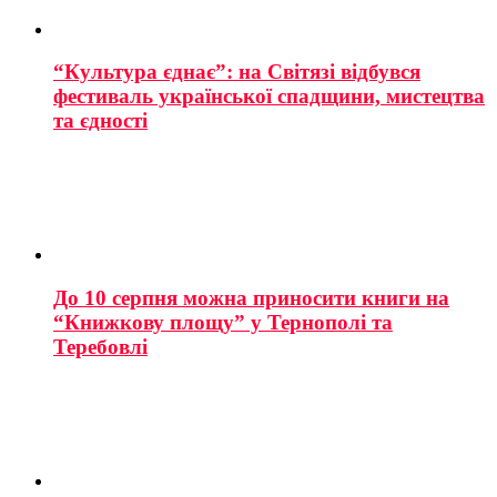
“Культура єднає”: на Світязі відбувся
фестиваль української спадщини, мистецтва
та єдності
До 10 серпня можна приносити книги на
“Книжкову площу” у Тернополі та
Теребовлі