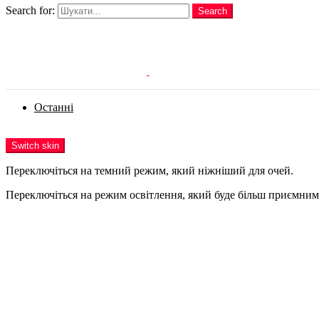
Search for:
Search
Login
Останні
Menu
Switch skin
Переключіться на темний режим, який ніжніший для очей.
Переключіться на режим освітлення, який буде більш приємним 
Login