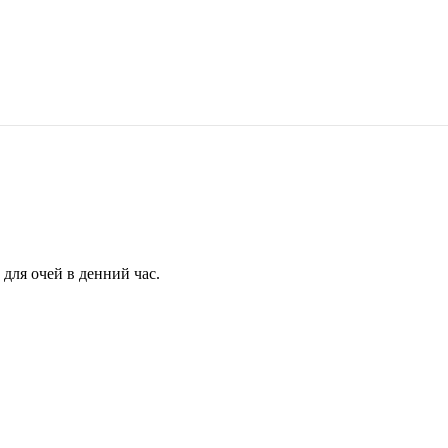
для очей в денний час.