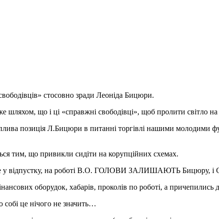
 свободівців» стосовно зради Леоніда Бицюри.
шляхом, що і ці «справжні свободівці», щоб пролити світло на ц
лива позиція Л.Бицюри в питанні торгівлі нашими молодими футб
ться тим, що привикли сидіти на корупційних схемах.
 іде у відпустку, на роботі В.О. ГОЛОВИ ЗАЛИШАЮТЬ Бицюру, і 
інансових оборудок, хабарів, проколів по роботі, а причепились д
 собі це нічого не значить…