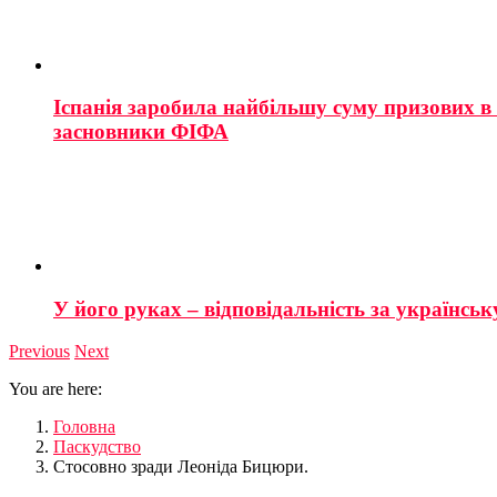
Іспанія заробила найбільшу суму призових в і
засновники ФІФА
У його руках – відповідальність за українську
Previous
Next
You are here:
Головна
Паскудство
Cтосовно зради Леоніда Бицюри.