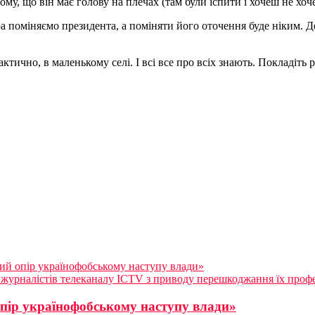
у, що він має голову на плечах (там були іспити і хочеш не хочеш
ра поміняємо президента, а поміняти його оточення буде ніким. Д
ично, в маленькому селі. І всі все про всіх знають. Покладіть р
ний опір українофобському наступу влади»
 журналістів телеканалу ICTV з приводу перешкоджання їх профе
опір українофобському наступу влади»