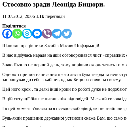
Cтосовно зради Леоніда Бицюри.
11.07.2012, 20:06
1.1k
перегляди
Поділитися
Шановні працівники Засобів Масової Інформації!
В нас відбулась нарада на якій обговорювався лист «справжніх
Знаю Льоню не перший день, тому вирішив скористатись ти м же 
Одною з причин написання цього листа була тверда та непоступ
запрошував до себе в кабінет, однак Бицюра стояв на своєму.
Цей його крок , та деякі інші кроки по роботі дуже не подобаю
В цій ситуації більше питань ніж відповідей. Міський голова
І в цей момент з’являються псевдо свободівці, які не знайшли ф
Будь-який працівник державної установи скаже Вам, що само по