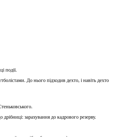
і події.
олістами. До нього підходив дехто, і навіть дехто
Стеньковського.
о дрібниці: зарахування до кадрового резерву.