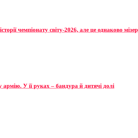
сторії чемпіонату світу-2026, але це однаково мізе
 армію. У її руках – бандура й дитячі долі