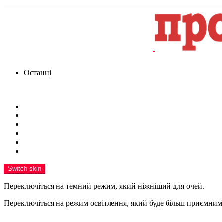
Останні
Menu
Новини
Політика
Кримінал
Фото
Надіслати новину
Реклама на сайті
Switch skin
Переключіться на темний режим, який ніжніший для очей.
Переключіться на режим освітлення, який буде більш приємним 
шукати