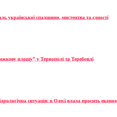
аль української спадщини, мистецтва та єдності
ижкову площу” у Тернополі та Теребовлі
ідрологічна ситуація: в Одесі влада просить еконо