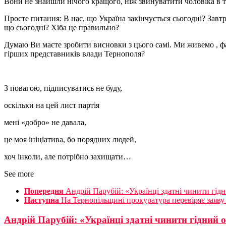
Вони не знайшли нічого кращого, ніж звинуватити чоловіка в том
Просте питання: В нас, що Україна закінчується сьогодні? Завт
що сьогодні? Хіба це правильно?
Думаю Ви маєте зробити висновки з цього самі. Ми живемо , факт
гірших представників влади Тернополя?
З повагою, підписуватись не буду,
оскільки на цей лист партія
мені «добро» не давала,
це моя ініціатива, бо порядних людей,
хоч інколи, але потрібно захищати…
See more
Попередня
Андрій Парубій: «Українці здатні чинити гід
Наступна
На Тернопільщині прокуратура перевіряє заяву
Андрій Парубій: «Українці здатні чинити гідний 