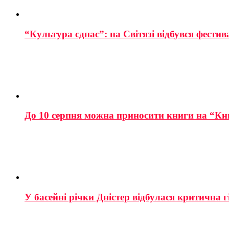
“Культура єднає”: на Світязі відбувся фестив
До 10 серпня можна приносити книги на “Кн
У басейні річки Дністер відбулася критична г