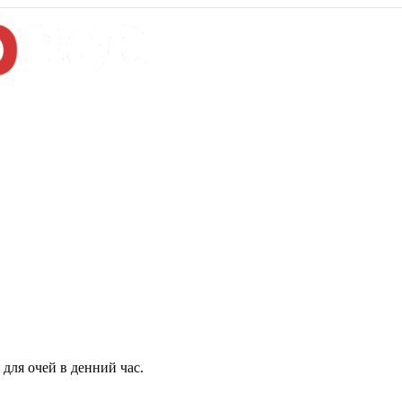
для очей в денний час.