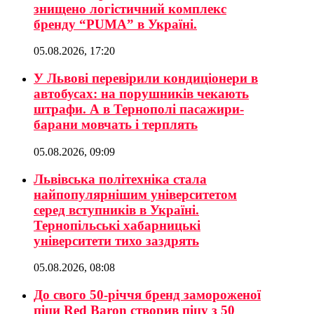
знищено логістичний комплекс
бренду “PUMA” в Україні.
05.08.2026, 17:20
У Львові перевірили кондиціонери в
автобусах: на порушників чекають
штрафи. А в Тернополі пасажири-
барани мовчать і терплять
05.08.2026, 09:09
Львівська політехніка стала
найпопулярнішим університетом
серед вступників в Україні.
Тернопільські хабарницькі
університети тихо заздрять
05.08.2026, 08:08
До свого 50-річчя бренд замороженої
піци Red Baron створив піцу з 50