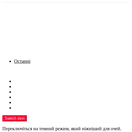
Останні
Menu
Новини
Політика
Кримінал
Фото
Надіслати новину
Реклама на сайті
Switch skin
Переключіться на темний режим, який ніжніший для очей.