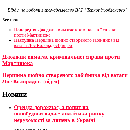
Відділ по роботі з громадськістю ВАТ “Тернопільобленерго
”
See more
Попередня
Джоджик вимагає кримінальної справи
проти Мартинюка
Наступна
Першина щойно створеного забійника від
ватаги Лос Колорадос! (відео)
Джоджик вимагає кримінальної справи проти
Мартинюка
Першина щойно створеного забійника від ватаги
Лос Колорадос! (відео)
Новини
Оренда дорожчає, а попит на
новобудови падає: аналітика ринку
нерухомості за липень в Україні