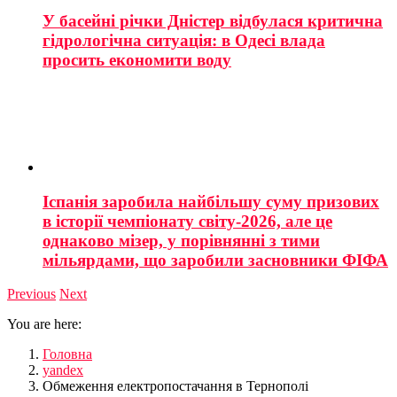
У басейні річки Дністер відбулася критична
гідрологічна ситуація: в Одесі влада
просить економити воду
Іспанія заробила найбільшу суму призових
в історії чемпіонату світу-2026, але це
однаково мізер, у порівнянні з тими
мільярдами, що заробили засновники ФІФА
Previous
Next
You are here:
Головна
yandex
Обмеження електропостачання в Тернополі