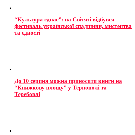
“Культура єднає”: на Світязі відбувся
фестиваль української спадщини, мистецтва
та єдності
До 10 серпня можна приносити книги на
“Книжкову площу” у Тернополі та
Теребовлі