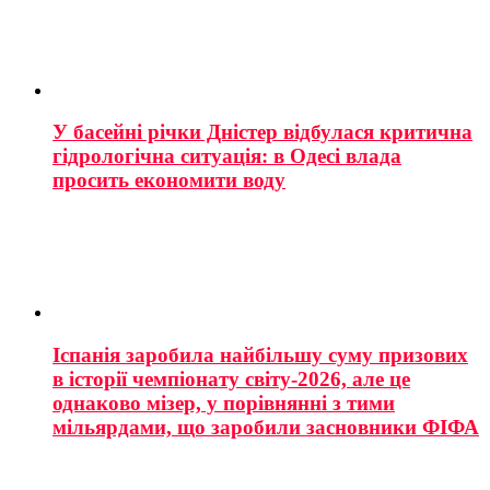
У басейні річки Дністер відбулася критична
гідрологічна ситуація: в Одесі влада
просить економити воду
Іспанія заробила найбільшу суму призових
в історії чемпіонату світу-2026, але це
однаково мізер, у порівнянні з тими
мільярдами, що заробили засновники ФІФА