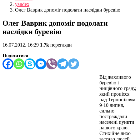
yandex
Олег Ваврик допоміг подолати наслідки буревію
Олег Ваврик допоміг подолати
наслідки буревію
16.07.2012, 16:29
1.7k
перегляди
Поділитися
Від жахливого
буревію і
нищівного граду,
який пронісся
над Тернопіллям
9-10 липня,
сильно
постраждали
населені пункти
нашого краю.
Стихійне лихо
застало людей