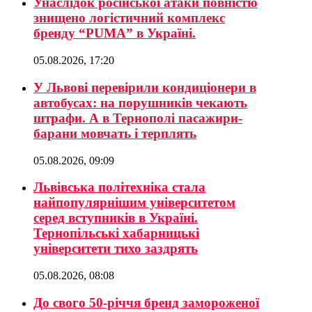
Унаслідок російської атаки повністю
знищено логістичний комплекс
бренду “PUMA” в Україні.
05.08.2026, 17:20
У Львові перевірили кондиціонери в
автобусах: на порушників чекають
штрафи. А в Тернополі пасажири-
барани мовчать і терплять
05.08.2026, 09:09
Львівська політехніка стала
найпопулярнішим університетом
серед вступників в Україні.
Тернопільські хабарницькі
університети тихо заздрять
05.08.2026, 08:08
До свого 50-річчя бренд замороженої