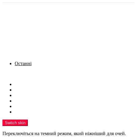
Останні
Menu
Новини
Політика
Кримінал
Фото
Надіслати новину
Реклама на сайті
Switch skin
Переключіться на темний режим, який ніжніший для очей.