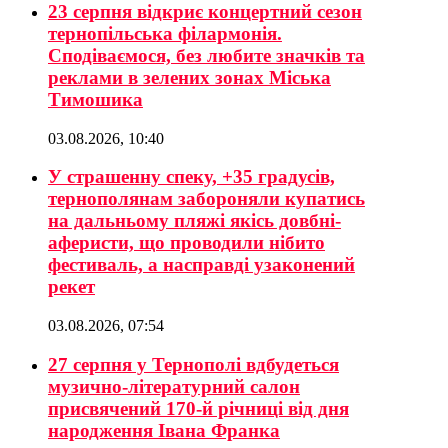
23 серпня відкриє концертний сезон
тернопільська філармонія.
Сподіваємося, без любите значків та
реклами в зелених зонах Міська
Тимошика
03.08.2026, 10:40
У страшенну спеку, +35 градусів,
тернополянам забороняли купатись
на дальньому пляжі якісь довбні-
аферисти, що проводили нібито
фестиваль, а насправді узаконений
рекет
03.08.2026, 07:54
27 серпня у Тернополі вдбудеться
музично-літературний салон
присвячений 170-й річниці від дня
народження Івана Франка