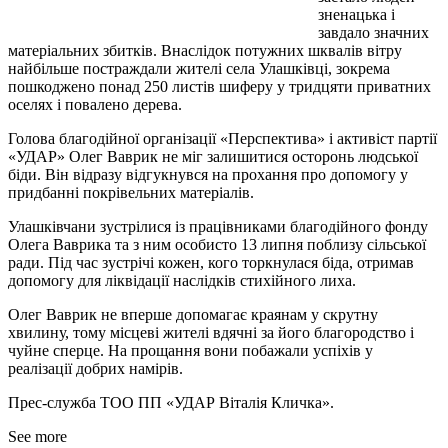
зненацька і
завдало значних
матеріальних збитків. Внаслідок потужних шквалів вітру
найбільше постраждали жителі села Улашківці, зокрема
пошкоджено понад 250 листів шиферу у тридцяти приватних
оселях і повалено дерева.
Голова благодійної організації «Перспектива» і активіст партії
«УДАР» Олег Ваврик не міг залишитися осторонь людської
біди. Він відразу відгукнувся на прохання про допомогу у
придбанні покрівельних матеріалів.
Улашківчани зустрілися із працівниками благодійного фонду
Олега Ваврика та з ним особисто 13 липня поблизу сільської
ради. Під час зустрічі кожен, кого торкнулася біда, отримав
допомогу для ліквідації наслідків стихійного лиха.
Олег Ваврик не вперше допомагає краянам у скрутну
хвилину, тому місцеві жителі вдячні за його благородство і
чуйне сперце. На прощання вони побажали успіхів у
реалізації добрих намірів.
Прес-служба ТОО ПП «УДАР Віталія Кличка».
See more