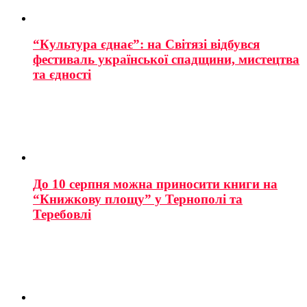
“Культура єднає”: на Світязі відбувся
фестиваль української спадщини, мистецтва
та єдності
До 10 серпня можна приносити книги на
“Книжкову площу” у Тернополі та
Теребовлі