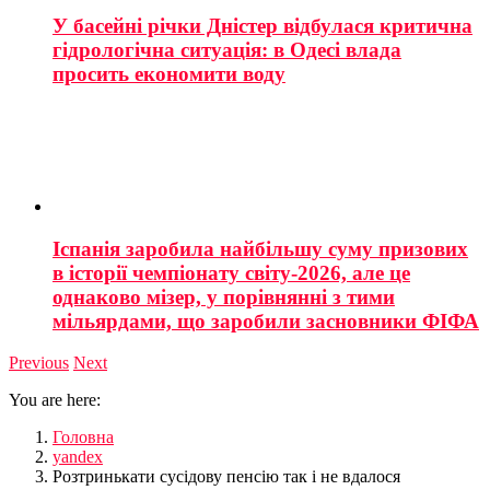
У басейні річки Дністер відбулася критична
гідрологічна ситуація: в Одесі влада
просить економити воду
Іспанія заробила найбільшу суму призових
в історії чемпіонату світу-2026, але це
однаково мізер, у порівнянні з тими
мільярдами, що заробили засновники ФІФА
Previous
Next
You are here:
Головна
yandex
Розтринькати сусідову пенсію так і не вдалося