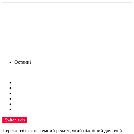
Останні
Menu
Новини
Політика
Кримінал
Фото
Надіслати новину
Реклама на сайті
Switch skin
Переключіться на темний режим, який ніжніший для очей.