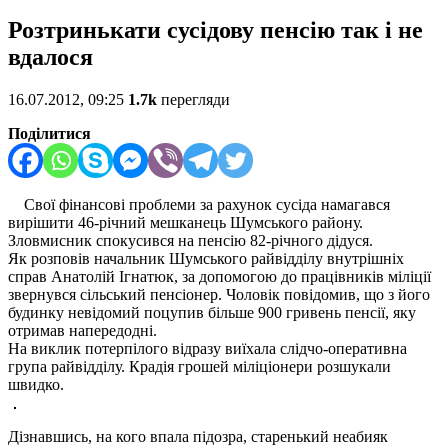
Розтринькати сусідову пенсію так і не
вдалося
16.07.2012, 09:25
1.7k
перегляди
Поділитися
Свої фінансові проблеми за рахунок сусіда намагався
вирішити 46-річний мешканець Шумського району.
Зловмисник спокусився на пенсію 82-річного дідуся.
Як розповів начальник Шумського райвідділу внутрішніх
справ Анатолій Ігнатюк, за допомогою до працівників міліції
звернувся сільський пенсіонер. Чоловік повідомив, що з його
будинку невідомий поцупив більше 900 гривень пенсії, яку
отримав напередодні.
На виклик потерпілого відразу виїхала слідчо-оперативна
група райвідділу. Крадія грошей міліціонери розшукали
швидко.
Дізнавшись, на кого впала підозра, старенький неабияк