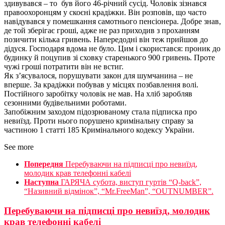
здивувався – то був його 46-річний сусід. Чоловік зізнався
правоохоронцям у скоєні крадіжки. Він розповів, що часто
навідувався у помешкання самотнього пенсіонера. Добре знав,
де той зберігає гроші, адже не раз приходив з проханням
позичити кілька гривень. Напередодні він теж прийшов до
дідуся. Господаря вдома не було. Цим і скористався: проник до
будинку й поцупив зі сховку старенького 900 гривень. Проте
чужі гроші потратити він не встиг.
Як з’ясувалося, порушувати закон для шумчанина – не
вперше. За крадіжки побував у місцях позбавлення волі.
Постійного заробітку чоловік не мав. На хліб заробляв
сезонними будівельними роботами.
Запобіжним заходом підозрюваному стала підписка про
невиїзд. Проти нього порушено кримінальну справу за
частиною 1 статті 185 Кримінального кодексу України.
See more
Попередня
Перебуваючи на підписці про невиїзд,
молодик крав телефонні кабелі
Наступна
ГАРЯЧА субота, виступ гуртів “Q-back”,
“Називний відмінок”, “Mr.FreeMan”, “OUTNUMBER”.
Перебуваючи на підписці про невиїзд, молодик
крав телефонні кабелі