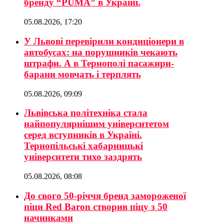
бренду “PUMA” в Україні.
05.08.2026, 17:20
У Львові перевірили кондиціонери в
автобусах: на порушників чекають
штрафи. А в Тернополі пасажири-
барани мовчать і терплять
05.08.2026, 09:09
Львівська політехніка стала
найпопулярнішим університетом
серед вступників в Україні.
Тернопільські хабарницькі
університети тихо заздрять
05.08.2026, 08:08
До свого 50-річчя бренд замороженої
піци Red Baron створив піцу з 50
начинками