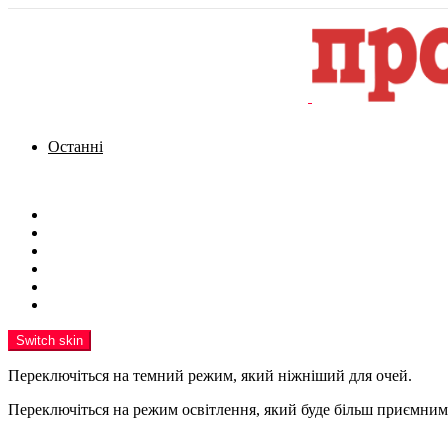
Останні
Menu
Новини
Політика
Кримінал
Фото
Надіслати новину
Реклама на сайті
Switch skin
Переключіться на темний режим, який ніжніший для очей.
Переключіться на режим освітлення, який буде більш приємним 
шукати