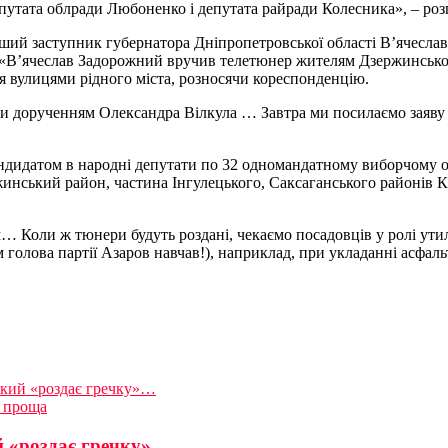
утата облради Любоненко і депутата райради Колесника», – роз
ий заступник губернатора Дніпропетровської області В’ячеслав
ю «В’ячеслав Задорожний вручив телетюнер жителям Дзержинськог
ся вулицями рідного міста, розносячи кореспонденцію.
ами дорученням Олександра Вілкула … Завтра ми посилаємо заяву 
ндидатом в народні депутати по 32 одномандатному виборчому о
жинський район, частина Інгулецького, Саксаганського районів К
 Коли ж тюнери будуть роздані, чекаємо посадовців у ролі утиліз
 голова партії Азаров навчав!), наприклад, при укладанні асфал
, який «роздає гречку»…
” проща
ий «роздає гречку»…