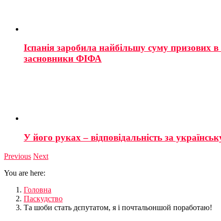
Іспанія заробила найбільшу суму призових в і
засновники ФІФА
У його руках – відповідальність за українську
Previous
Next
You are here:
Головна
Паскудство
Та шоби стать дєпутатом, я і почтальоншой поработаю!