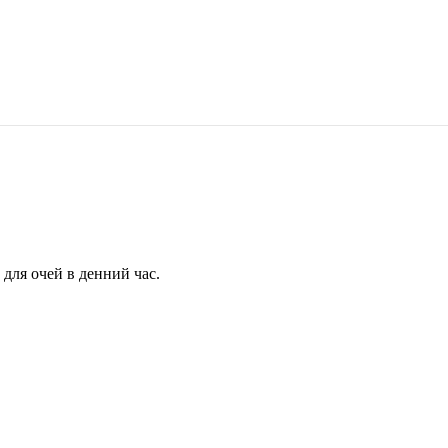
для очей в денний час.