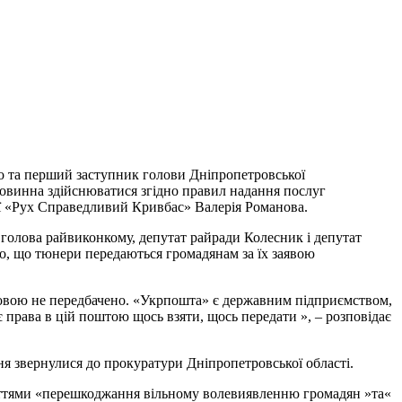
ко та перший заступник голови Дніпропетровської
овинна здійснюватися згідно правил надання послуг
ії «Рух Справедливий Кривбас» Валерія Романова.
 голова райвиконкому, депутат райради Колесник і депутат
о, що тюнери передаються громадянам за їх заявою
становою не передбачено. «Укрпошта» є державним підприємством,
права в цій поштою щось взяти, щось передати », – розповідає
я звернулися до прокуратури Дніпропетровської області.
таттями «перешкоджання вільному волевиявленню громадян »та«