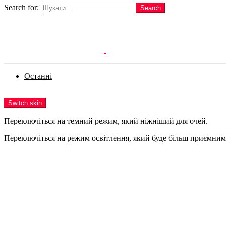
Search for:
Search
Login
Останні
Menu
Switch skin
Переключіться на темний режим, який ніжніший для очей.
Переключіться на режим освітлення, який буде більш приємним 
Login