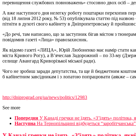
перевищення службових повноважень» стосовно двох осіб – деп
А вже наступного дня нелегку роботу поштарки перехопив перш
(від 18 липня 2012 року, № 53) опублікувала статтю під назво
пітніти в духоті свого кабінету в Дніпропетровську й пройшов
«До речі, там написано, що за заступник бігав містом з тюнер
повідомив газеті «Лица» правозахисник.
Як відомо газеті «ЛИЦА», Юрій Любоненко має намір стати ка
міста Кривого Рогу), а В’ячеслав Задорожний – по 33-му (Дзер
селище Авангард Криворізької міської ради).
Чого не зробиш заради депутатства, та ще й бюджетним коштом…
б кабінетним завсідникам і з лопатою попрацювати (аякже – сам
http://dniprograd.org/ua/news/politics/12983
See more
Попередня
У Канаді гречки не їдять. «З’їдять» політика
Наступна
На Тернопільщині відбудеться “заробітчанська
У Канаді гречки не їдять. «З’їдять» політика, як