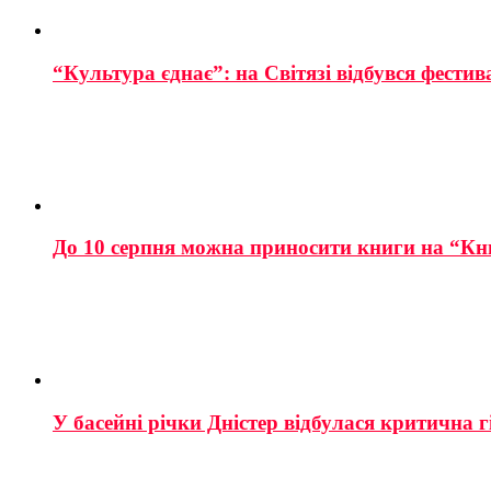
“Культура єднає”: на Світязі відбувся фестив
До 10 серпня можна приносити книги на “Кн
У басейні річки Дністер відбулася критична г