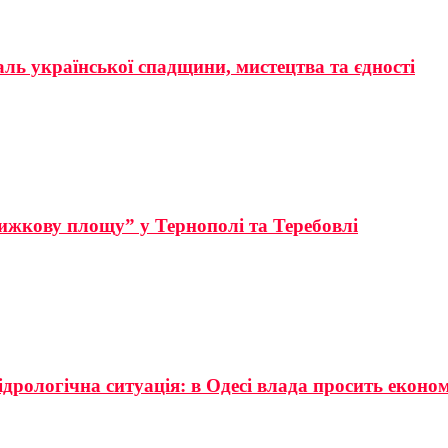
аль української спадщини, мистецтва та єдності
ижкову площу” у Тернополі та Теребовлі
ідрологічна ситуація: в Одесі влада просить еконо