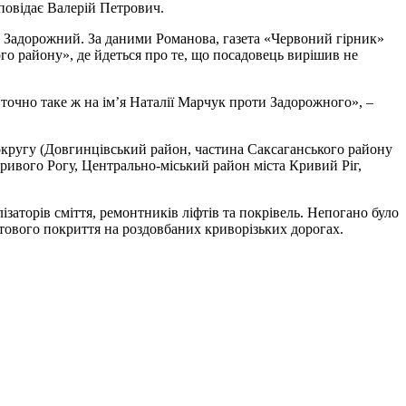
повідає Валерій Петрович.
 Задорожний. За даними Романова, газета «Червоний гірник»
о району», де йдеться про те, що посадовець вирішив не
точно таке ж на ім’я Наталії Марчук проти Задорожного», –
кругу (Довгинцівський район, частина Саксаганського району
ривого Рогу, Центрально-міський район міста Кривий Ріг,
аторів сміття, ремонтників ліфтів та покрівель. Непогано було
ьтового покриття на роздовбаних криворізьких дорогах.