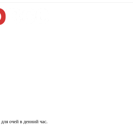
для очей в денний час.