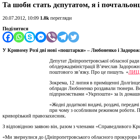
Та шоби стать дєпутатом, я і почтальо
20.07.2012, 10:09
1.8k
перегляди
Поділитися
У Кривому Розі дві нові «поштарки» – Любоненко і Задоро
Депутат Дніпропетровської обласної ради
облдержадміністрації В’ячеслав Задорож
поштового зв’язку. Про це пишуть «
ЛИЦ
Зокрема, 12 липня в приміщенні Долгінце
облради Любоненко роздавали тюнери. Вод
підприємствами «Укрпошти» за їх домаш
«Жодні додаткові видачі, роздачі, переда
при чому з особливим режимом роботи. Пр
криворізький правозахисник.
З відповідною заявою він, разом з членами «Справедливого Кр
«Ми звернулися до (Дніпропетровського обласного прокурора 