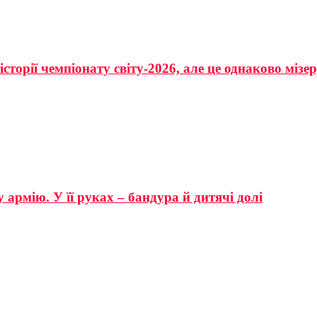
сторії чемпіонату світу-2026, але це однаково мізе
 армію. У її руках – бандура й дитячі долі