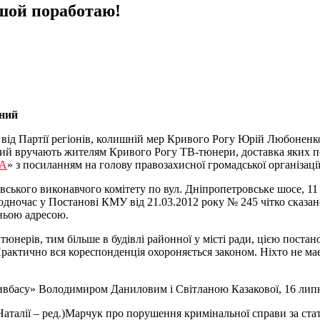
ншой поработаю!
жний
 від Партії регіонів, колишній мер Кривого Рогу Юрій Любонен
ний вручають жителям Кривого Рогу ТВ-тюнери, доставка яких п
А
» з посиланням на голову правозахисної громадської організац
вського виконавчого комітету по вул. Дніпропетровське шосе, 11
ночас у Постанові КМУ від 21.03.2012 року № 245 чітко сказан
ньою адресою.
чі тюнерів, тим більше в будівлі районної у місті ради, цією по
актично вся кореспонденція охороняється законом. Ніхто не має 
ивбасу» Володимиром Даниловим і Світланою Казакової, 16 липн
Наталії – ред.)Марчук про порушення кримінальної справи за с