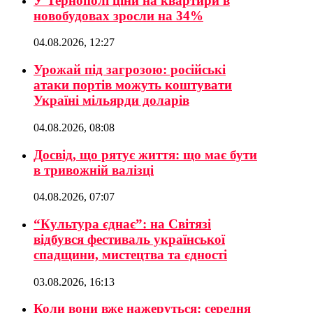
У Тернополі ціни на квартири в
новобудовах зросли на 34%
04.08.2026, 12:27
Урожай під загрозою: російські
атаки портів можуть коштувати
Україні мільярди доларів
04.08.2026, 08:08
Досвід, що рятує життя: що має бути
в тривожній валізці
04.08.2026, 07:07
“Культура єднає”: на Світязі
відбувся фестиваль української
спадщини, мистецтва та єдності
03.08.2026, 16:13
Коли вони вже нажеруться: середня