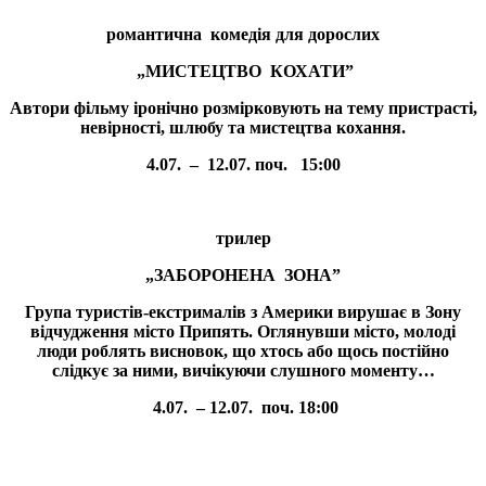
романтична комедія для дорослих
„МИСТЕЦТВО КОХАТИ”
Автори фільму іронічно розмірковують на тему пристрасті,
невірності, шлюбу та мистецтва кохання.
4
.0
7
.
–
12
.07. поч. 1
5
:
00
трилер
„ЗАБОРОНЕНА ЗОНА”
Група туристів-екстрималів з Америки вирушає в Зону
відчудження місто Припять. Оглянувши місто, молоді
люди роблять висновок, що хтось або щось постійно
слідкує за ними, вичікуючи слушного моменту…
4
.0
7
. –
12
.07. поч. 18:
00