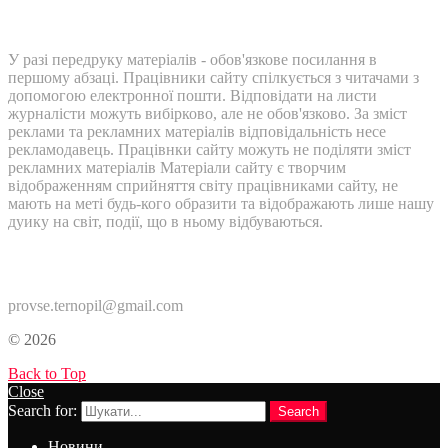
У разі передруку матеріалів - обов'язкове посилання в
першому абзаці. Працівники сайту спілкується з читачами з
допомогою електронної пошти. Відповідати на листи
журналісти можуть вибірково, але не обов'язково. За зміст
реклами та рекламних матеріалів відповідальність несе
рекламодавець. Працівнки сайту можуть не поділяти зміст
рекламних матеріалів Матеріали сайту є творчим
відображенням сприйняття світу працівниками сайту, не
мають на меті будь-кого образити та відображають лише нашу
дуику на світ, події, що в ньому відбуваються.
Контакти:
provse.ternopil@gmail.com
© 2026
Back to Top
Close
Search for:
Search
Новини