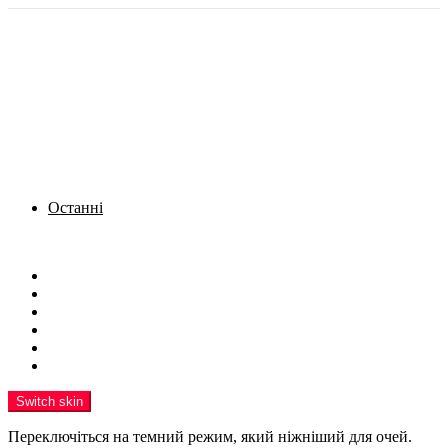
Останні
Menu
Новини
Політика
Кримінал
Фото
Надіслати новину
Реклама на сайті
Switch skin
Переключіться на темний режим, який ніжніший для очей.