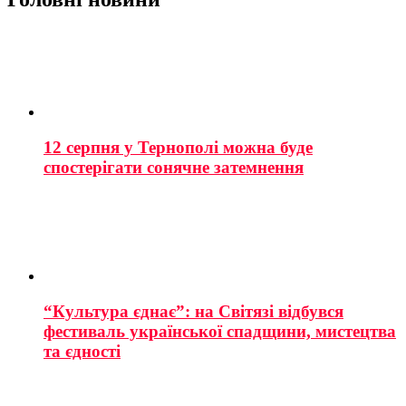
12 серпня у Тернополі можна буде
спостерігати сонячне затемнення
“Культура єднає”: на Світязі відбувся
фестиваль української спадщини, мистецтва
та єдності