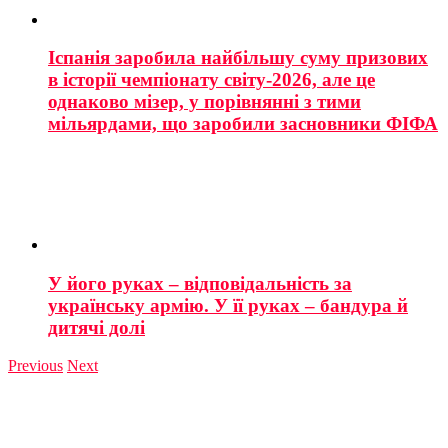
Іспанія заробила найбільшу суму призових
в історії чемпіонату світу-2026, але це
однаково мізер, у порівнянні з тими
мільярдами, що заробили засновники ФІФА
У його руках – відповідальність за
українську армію. У її руках – бандура й
дитячі долі
Previous
Next