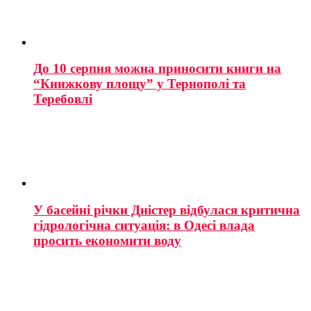
До 10 серпня можна приносити книги на
“Книжкову площу” у Тернополі та
Теребовлі
У басейні річки Дністер відбулася критична
гідрологічна ситуація: в Одесі влада
просить економити воду