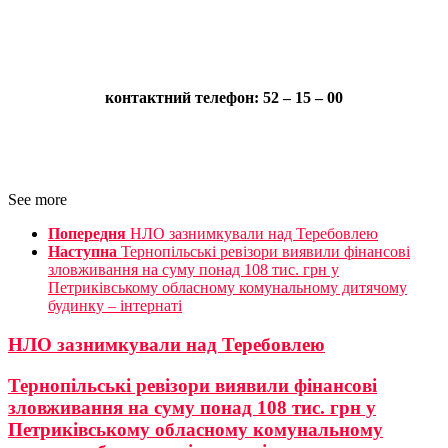
контактний телефон: 52 – 15 – 00
See more
Попередня
НЛО зазнимкували над Теребовлею
Наступна
Тернопільські ревізори виявили фінансові
зловживання на суму понад 108 тис. грн у
Петриківському обласному комунальному дитячому
будинку – інтернаті
НЛО зазнимкували над Теребовлею
Тернопільські ревізори виявили фінансові
зловживання на суму понад 108 тис. грн у
Петриківському обласному комунальному