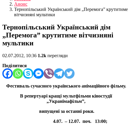
Анонс
Тернопільський Український дім „Перемога” крутитиме
вітчизняні мультики
Тернопільський Український дім
„Перемога” крутитиме вітчизняні
мультики
02.07.2012, 10:36
1.2k
перегляди
Поділитися
Фестиваль сучасного українського анімаційного фільму.
В репертуарі кращі мультфільми кіностудії
„Укранімафільм”,
випущені за останні роки.
4
.0
7
.
–
12
.
0
7. поч.
1
3
:
0
0;