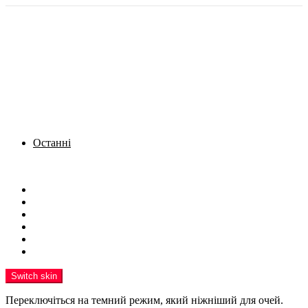
Останні
Menu
Новини
Політика
Кримінал
Фото
Надіслати новину
Реклама на сайті
Switch skin
Переключіться на темний режим, який ніжніший для очей.