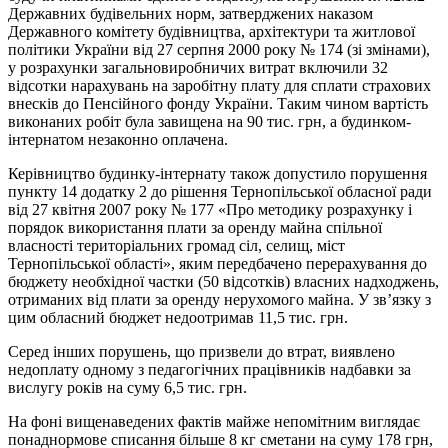
Державних будівельних норм, затверджених наказом
Державного комітету будівництва, архітектури та житлової
політики України від 27 серпня 2000 року № 174 (зі змінами),
у розрахунки загальновиробничих витрат включили 32
відсотки нарахувань на заробітну плату для сплати страхових
внесків до Пенсійного фонду України. Таким чином вартість
виконаних робіт була завищена на 90 тис. грн, а будинком-
інтернатом незаконно оплачена.
Керівництво будинку-інтернату також допустило порушення
пункту 14 додатку 2 до рішення Тернопільської обласної ради
від 27 квітня 2007 року № 177 «Про методику розрахунку і
порядок використання плати за оренду майна спільної
власності територіальних громад сіл, селищ, міст
Тернопільської області», яким передбачено перерахування до
бюджету необхідної частки (50 відсотків) власних надходжень,
отриманих від плати за оренду нерухомого майна. У зв’язку з
цим обласний бюджет недоотримав 11,5 тис. грн.
Серед інших порушень, що призвели до втрат, виявлено
недоплату одному з педагогічних працівників надбавки за
вислугу років на суму 6,5 тис. грн.
На фоні вищенаведених фактів майже непомітним виглядає
понаднормове списання більше 8 кг сметани на суму 178 грн,