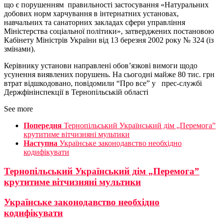
що є порушенням правильності застосування «Натуральних
добових норм харчування в інтернатних установах,
навчальних та санаторних закладах сфери управління
Міністерства соціальної політики», затверджених постановою
Кабінету Міністрів України від 13 березня 2002 року № 324 (із
змінами).
Керівнику установи направлені обов’язкові вимоги щодо
усунення виявлених порушень. На сьогодні майже 80 тис. грн
втрат відшкодовано, повідомили “Про все” у прес-службі
Держфінінспекції в Тернопільській області
See more
Попередня
Тернопільський Український дім „Перемога”
крутитиме вітчизняні мультики
Наступна
Українське законодавство необхідно
кодифікувати
Тернопільський Український дім „Перемога”
крутитиме вітчизняні мультики
Українське законодавство необхідно
кодифікувати