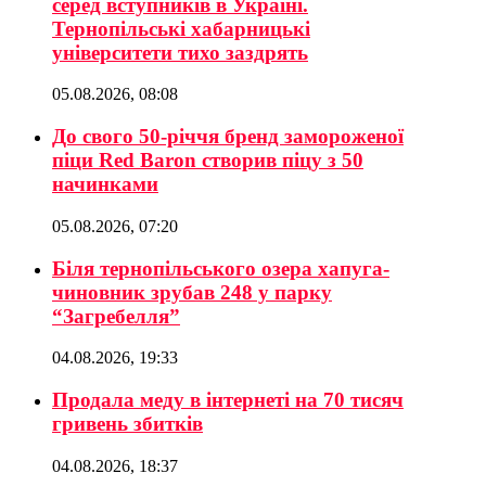
серед вступників в Україні.
Тернопільські хабарницькі
університети тихо заздрять
05.08.2026, 08:08
До свого 50-річчя бренд замороженої
піци Red Baron створив піцу з 50
начинками
05.08.2026, 07:20
Біля тернопільського озера хапуга-
чиновник зрубав 248 у парку
“Загребелля”
04.08.2026, 19:33
Продала меду в інтернеті на 70 тисяч
гривень збитків
04.08.2026, 18:37