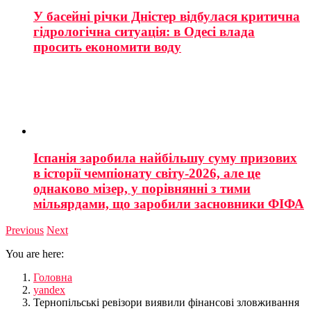
У басейні річки Дністер відбулася критична
гідрологічна ситуація: в Одесі влада
просить економити воду
Іспанія заробила найбільшу суму призових
в історії чемпіонату світу-2026, але це
однаково мізер, у порівнянні з тими
мільярдами, що заробили засновники ФІФА
Previous
Next
You are here:
Головна
yandex
Тернопільські ревізори виявили фінансові зловживання