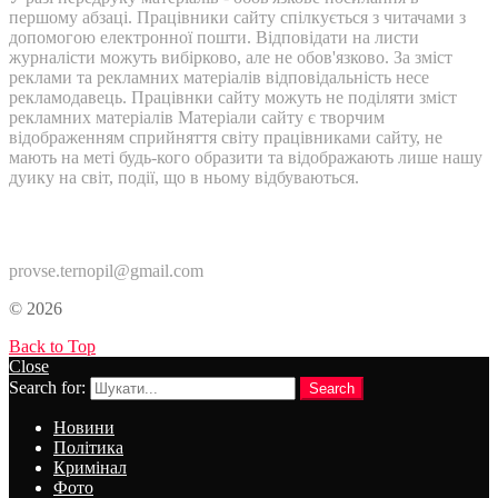
першому абзаці. Працівники сайту спілкується з читачами з
допомогою електронної пошти. Відповідати на листи
журналісти можуть вибірково, але не обов'язково. За зміст
реклами та рекламних матеріалів відповідальність несе
рекламодавець. Працівнки сайту можуть не поділяти зміст
рекламних матеріалів Матеріали сайту є творчим
відображенням сприйняття світу працівниками сайту, не
мають на меті будь-кого образити та відображають лише нашу
дуику на світ, події, що в ньому відбуваються.
Контакти:
provse.ternopil@gmail.com
© 2026
Back to Top
Close
Search for:
Search
Новини
Політика
Кримінал
Фото