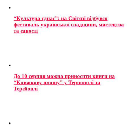
“Культура єднає”: на Світязі відбувся
фестиваль української спадщини, мистецтва
та єдності
До 10 серпня можна приносити книги на
“Книжкову площу” у Тернополі та
Теребовлі