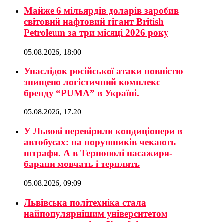
Майже 6 мільярдів доларів заробив
світовий нафтовий гігант British
Petroleum за три місяці 2026 року
05.08.2026, 18:00
Унаслідок російської атаки повністю
знищено логістичний комплекс
бренду “PUMA” в Україні.
05.08.2026, 17:20
У Львові перевірили кондиціонери в
автобусах: на порушників чекають
штрафи. А в Тернополі пасажири-
барани мовчать і терплять
05.08.2026, 09:09
Львівська політехніка стала
найпопулярнішим університетом