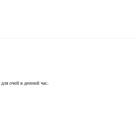
для очей в денний час.