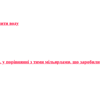
мити воду
р, у порівнянні з тими мільярдами, що заробили