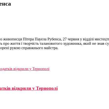
енса
о живописця Пітера Пауела Рубенса, 27 червня у відділі мистец
ь про життя і творчість талановитого художника, який не знав су
ворені рукою справжнього майстра.
одатків відкрили у Тернополі
тків відкрили у Тернополі