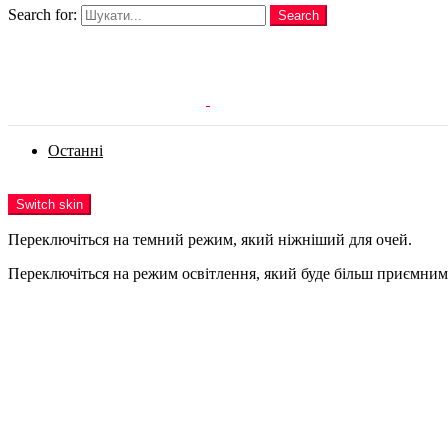
Search for:
Search
Login
Останні
Menu
Switch skin
Переключіться на темний режим, який ніжніший для очей.
Переключіться на режим освітлення, який буде більш приємним 
Login