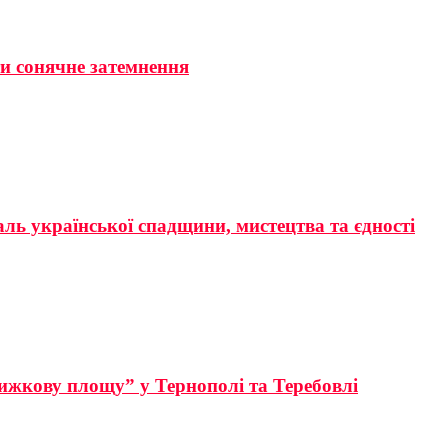
ти сонячне затемнення
аль української спадщини, мистецтва та єдності
ижкову площу” у Тернополі та Теребовлі