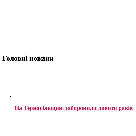
Головні новини
На Тернопільщині заборонили ловити раків