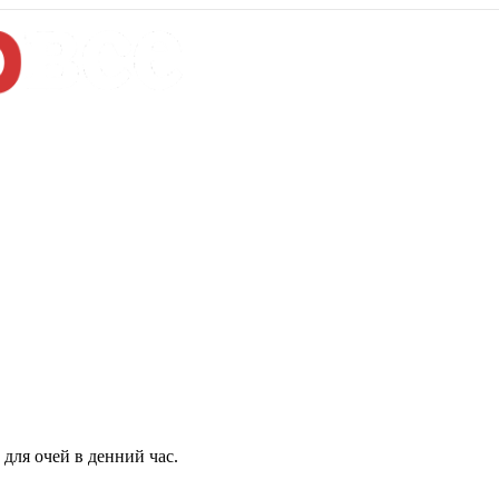
для очей в денний час.