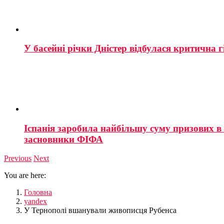
У басейні річки Дністер відбулася критична г
Іспанія заробила найбільшу суму призових в і
засновники ФІФА
Previous
Next
You are here:
Головна
yandex
У Тернополі вшанували живописця Рубенса