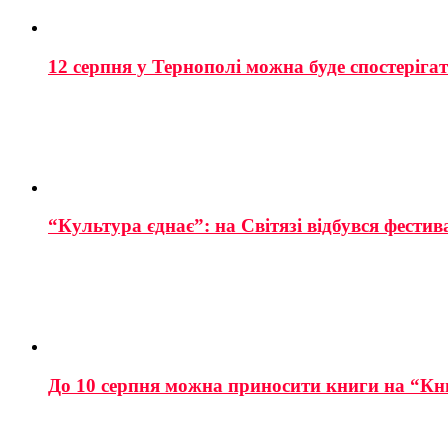
12 серпня у Тернополі можна буде спостеріга
“Культура єднає”: на Світязі відбувся фестив
До 10 серпня можна приносити книги на “Кн