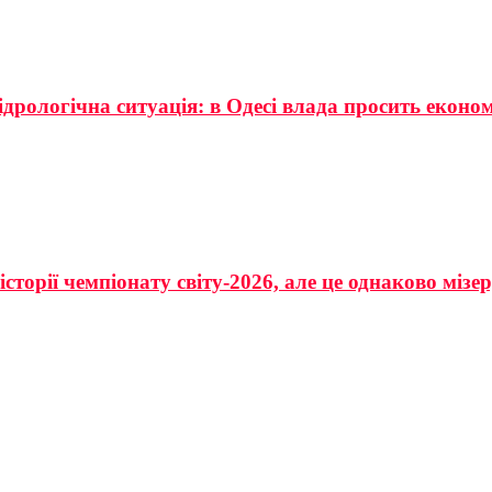
ідрологічна ситуація: в Одесі влада просить еконо
сторії чемпіонату світу-2026, але це однаково мізе