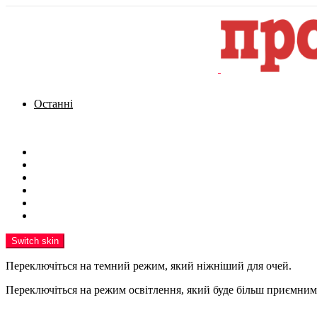
Останні
Menu
Новини
Політика
Кримінал
Фото
Надіслати новину
Реклама на сайті
Switch skin
Переключіться на темний режим, який ніжніший для очей.
Переключіться на режим освітлення, який буде більш приємним 
шукати