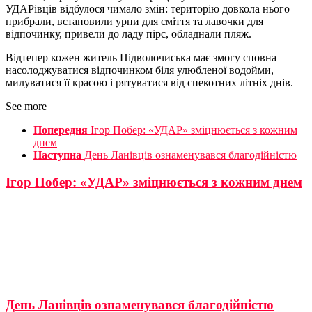
УДАРівців відбулося чимало змін: територію довкола нього
прибрали, встановили урни для сміття та лавочки для
відпочинку, привели до ладу пірс, обладнали пляж.
Відтепер кожен житель Підволочиська має змогу сповна
насолоджуватися відпочинком біля улюбленої водойми,
милуватися її красою і рятуватися від спекотних літніх днів.
See more
Попередня
Ігор Побер: «УДАР» зміцнюється з кожним
днем
Наступна
День Ланівців ознаменувався благодійністю
Ігор Побер: «УДАР» зміцнюється з кожним днем
День Ланівців ознаменувався благодійністю