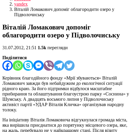
yandex
Віталій Ломакович допоміг облагородити озеро у
Підволочиську
Віталій Ломакович допоміг
облагородити озеро у Підволочиську
31.07.2012, 21:51
1.5k
перегляди
Поділитися
Керівник благодійного фонду «Мрії збуваються» Віталій
Ломакович завжди був небайдужим до екологічної ситуації
рідного краю. За його підтримки відбулося масштабне
прибирання та облаштування благоустрою парку «Соснина» у
Шумську. А двадцять восьмого липня у Підволочиську
активіст партії «УДАР Віталія Кличка» організував народну
толоку.
На ініціативу Віталія Ломаковича відгукнулася громада міста,
яка вирішила приєднатися до порятунку місцевого озера, яке,
на жаль, перебувало не у найкращому стані. Після візиту