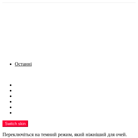
Останні
Menu
Новини
Політика
Кримінал
Фото
Надіслати новину
Реклама на сайті
Switch skin
Переключіться на темний режим, який ніжніший для очей.