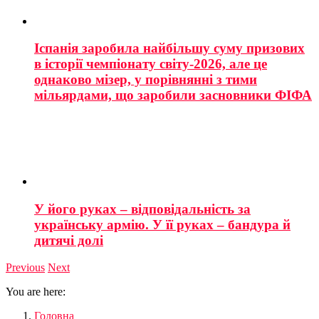
Іспанія заробила найбільшу суму призових
в історії чемпіонату світу-2026, але це
однаково мізер, у порівнянні з тими
мільярдами, що заробили засновники ФІФА
У його руках – відповідальність за
українську армію. У її руках – бандура й
дитячі долі
Previous
Next
You are here:
Головна