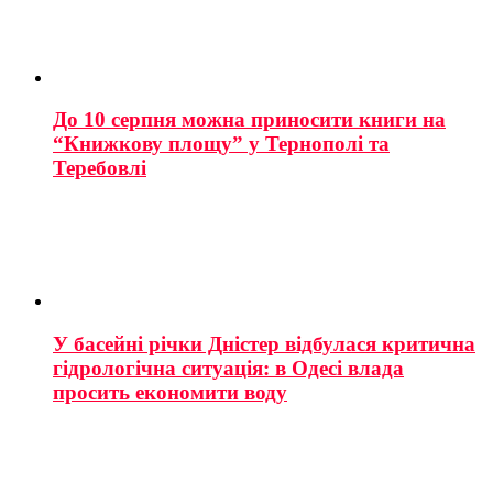
До 10 серпня можна приносити книги на
“Книжкову площу” у Тернополі та
Теребовлі
У басейні річки Дністер відбулася критична
гідрологічна ситуація: в Одесі влада
просить економити воду