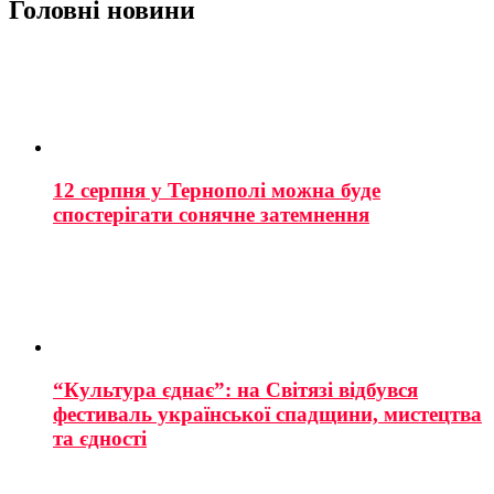
Головні новини
12 серпня у Тернополі можна буде
спостерігати сонячне затемнення
“Культура єднає”: на Світязі відбувся
фестиваль української спадщини, мистецтва
та єдності