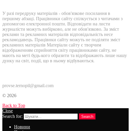
У разі передруку матеріалів - обов'язкове посилання в
першому абзаці. Працівники сайту спілкується з читачами з
допомогою електронної пошти. Відповідати на листи
журналісти можуть вибірково, але не обов'язково. За зміст
реклами та рекламних матеріалів відповідальність несе
рекламодавець. Працівнки сайту можуть не поділяти зміст
рекламних матеріалів Матеріали сайту є творчим
відображенням сприйняття світу працівниками сайту, не
мають на меті будь-кого образити та відображають лише нашу
дуику на світ, події, що в ньому відбуваються.
Контакти:
provse.ternopil@gmail.com
© 2026
Back to Top
Close
Search for:
Search
Новини