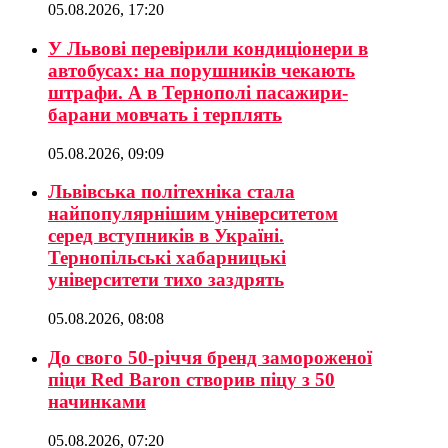
05.08.2026, 17:20
У Львові перевірили кондиціонери в
автобусах: на порушників чекають
штрафи. А в Тернополі пасажири-
барани мовчать і терплять
05.08.2026, 09:09
Львівська політехніка стала
найпопулярнішим університетом
серед вступників в Україні.
Тернопільські хабарницькі
університети тихо заздрять
05.08.2026, 08:08
До свого 50-річчя бренд замороженої
піци Red Baron створив піцу з 50
начинками
05.08.2026, 07:20