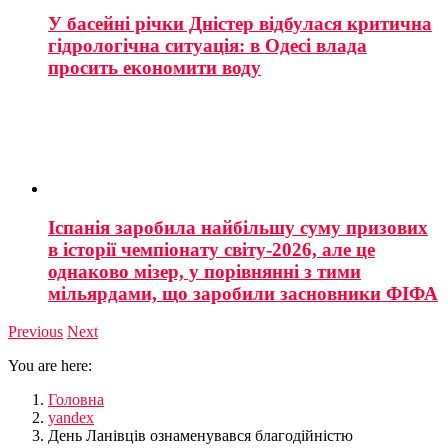
У басейні річки Дністер відбулася критична
гідрологічна ситуація: в Одесі влада
просить економити воду
Іспанія заробила найбільшу суму призових
в історії чемпіонату світу-2026, але це
однаково мізер, у порівнянні з тими
мільярдами, що заробили засновники ФІФА
Previous
Next
You are here:
Головна
yandex
День Ланівців ознаменувався благодійністю