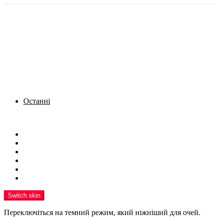
Останні
Menu
Новини
Політика
Кримінал
Фото
Надіслати новину
Реклама на сайті
Switch skin
Переключіться на темний режим, який ніжніший для очей.