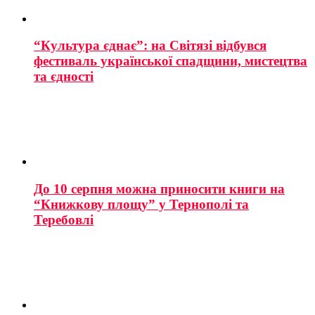
“Культура єднає”: на Світязі відбувся
фестиваль української спадщини, мистецтва
та єдності
До 10 серпня можна приносити книги на
“Книжкову площу” у Тернополі та
Теребовлі