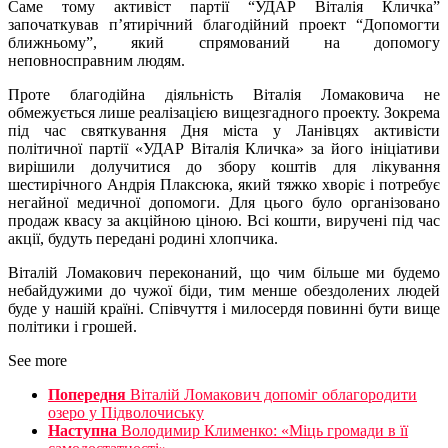
Саме тому активіст партії “УДАР Віталія Кличка”
започаткував п’ятирічний благодійний проект “Допомогти
ближньому”, який спрямований на допомогу
неповносправним людям.
Проте благодійна діяльність Віталія Ломаковича не
обмежується лише реалізацією вищезгадного проекту. Зокрема
під час святкування Дня міста у Ланівцях активісти
політичної партії «УДАР Віталія Кличка» за його ініціативи
вирішили долучитися до збору коштів для лікування
шестирічного Андрія Плаксюка, який тяжко хворіє і потребує
негайної медичної допомоги. Для цього було організовано
продаж квасу за акційною ціною. Всі кошти, виручені під час
акції, будуть передані родині хлопчика.
Віталій Ломакович переконаний, що чим більше ми будемо
небайдужими до чужої біди, тим менше обездолених людей
буде у нашій країні. Співчуття і милосердя повинні бути вище
політики і грошей.
See more
Попередня
Віталій Ломакович допоміг облагородити
озеро у Підволочиську
Наступна
Володимир Клименко: «Міць громади в її