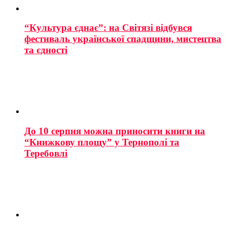
“Культура єднає”: на Світязі відбувся
фестиваль української спадщини, мистецтва
та єдності
До 10 серпня можна приносити книги на
“Книжкову площу” у Тернополі та
Теребовлі