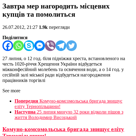
Завтра мер нагородить місцевих
купців та помолиться
26.07.2012, 21:27
1.9k
перегляди
Поділитися
27 липня, о 12 год. біля підніжжя хреста, встановленого на
честь 1020-річчя Хрещення України відбудеться
міжконфесійний молебень та освячення води, а о 14 год. у
сесійній залі міської ради відбудеться нагородження
працівників торгівлі
See more
Попередня
Комуно-комсомольська бригада знищує
еліту Тернопільщини!
Наступна
25 липня минуло 32 роки відколи пішов з
життя Володимир Висоцький
Комуно-комсомольська бригада знищує еліту
Тернопільщини!