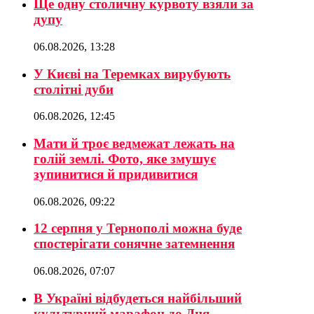
Ще одну столичну курвоту взяли за
дупу
06.08.2026, 13:28
У Києві на Теремках вирубують
столітні дуби
06.08.2026, 12:45
Мати й троє ведмежат лежать на
голій землі. Фото, яке змушує
зупинитися й придивитися
06.08.2026, 09:22
12 серпня у Тернополі можна буде
спостерігати сонячне затемнення
06.08.2026, 07:07
В Україні відбудеться найбільший
культурний марафон до Дня