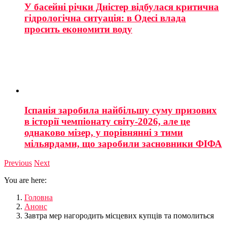
У басейні річки Дністер відбулася критична
гідрологічна ситуація: в Одесі влада
просить економити воду
Іспанія заробила найбільшу суму призових
в історії чемпіонату світу-2026, але це
однаково мізер, у порівнянні з тими
мільярдами, що заробили засновники ФІФА
Previous
Next
You are here:
Головна
Анонс
Завтра мер нагородить місцевих купців та помолиться