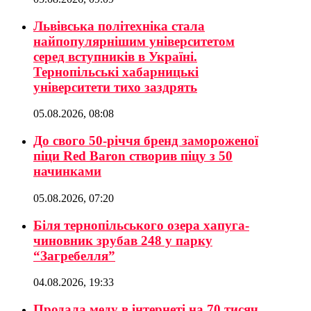
Львівська політехніка стала
найпопулярнішим університетом
серед вступників в Україні.
Тернопільські хабарницькі
університети тихо заздрять
05.08.2026, 08:08
До свого 50-річчя бренд замороженої
піци Red Baron створив піцу з 50
начинками
05.08.2026, 07:20
Біля тернопільського озера хапуга-
чиновник зрубав 248 у парку
“Загребелля”
04.08.2026, 19:33
Продала меду в інтернеті на 70 тисяч