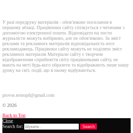
У разі передруку матеріалів - обов'язкове посилання в
першому абзаці. Працівники сайту спілкується з читачами з
допомогою електронної пошти. Відповідати на листи
журналісти можуть вибірково, але не обов'язково. За зміст
реклами та рекламних матеріалів відповідальність несе
рекламодавець. Працівнки сайту можуть не поділяти зміст
рекламних матеріалів Матеріали сайту є творчим
відображенням сприйняття світу працівниками сайту, не
мають на меті будь-кого образити та відображають лише нашу
дуику на світ, події, що в ньому відбуваються.
Контакти:
provse.ternopil@gmail.com
© 2026
Back to Top
Close
Search for:
Search