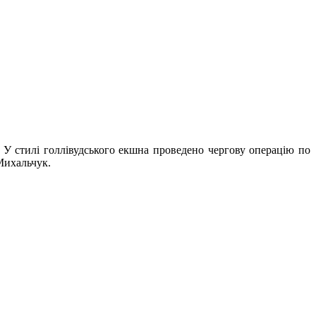
У стилі голлівудського екшна проведено чергову операцію по
Михальчук.