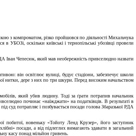
апкою з компроматом, різко пройшовся по діяльності Михальчука
 в УБОЗі, оскільки київські і тернопільські убозівці провели
ї РДА Іван Чепесюк, який мав необережність привселюдно назвати
ативою: він освітлює вулиці, будує стадіони, забезпечує школи
ьої нитки, дере з них по три шкури. Перед високим начальством
обілів, який убив людину. Тоді за ґрати потрапив начальник
ивселюдно починає «наїжджати» на податківців. В результаті в
під суд потрапляє і позбувається посади голова Збаразької РДА
рої побитої, новеньку «Тойоту Ленд Крузер», його заступник
лібні» посади, а від підлеглих вимагають здавати в загальний
льну касу понад мільйон гривень.