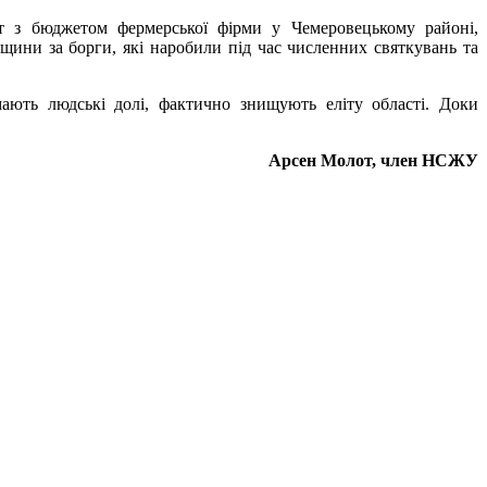
ет з бюджетом фермерської фірми у Чемеровецькому районі,
ини за борги, які наробили під час численних святкувань та
ають людські долі, фактично знищують еліту області. Доки
Арсен Молот, член НСЖУ