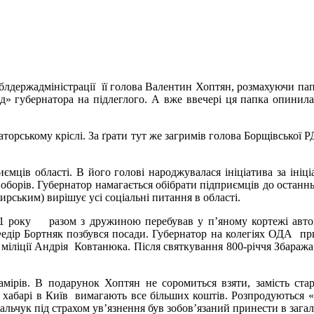
ї облдержадміністрації її голова Валентин Хоптян, розмахуючи п
д» губернатора на підлеглого. А вже ввечері ця папка опинилася
наторському кріслі. За ґрати тут же загримів голова Борщівсько
ємців області. В його голові народжувалася ініціатива за ініці
поборів. Губернатор намагається обібрати підприємців до останн
ирським) вирішує усі соціальні питання в області.
011 року разом з дружиною перебував у п’яному кортежі автом
 Федір Бортняк позбувся посади. Губернатор на колегіях ОДА пр
міліції Андрія Ковтанюка. Після святкування 800-річчя Збаража 
мірів. В подарунок Хоптян не соромиться взяти, замість ста
, хабарі в Київ вимагають все більших коштів. Розпродуються «х
альчук під страхом ув’язнення був зобов’язаний принести в зага