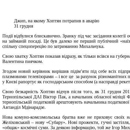
Джип, на якому Хоптян потрапив в аварію
31 грудня
Події відбулися блискавично. Зранку під час засідання колегі
на займаній посаді. Це був далеко не перший публічний «наїз
спільну спецоперецію по затриманню Михальчука.
Свою хватку Хоптян показав відразу, як тільки всівся на губер
Валентина пиячком.
Згодом новий керівник вирішив підім’яти під себе всіх підпри
плазмовими телевізорами – і все це за рахунок різноманітних 
у Києві рапортує як господарським способом (а насправді рекет
Свою безкарність Хоптян відчув після того, як 31 грудня 2
Тернопільської ДАІ Віктор Пак, а начальник обласної міліції
тернопільській податковій арештовують начальника податкової 
Автанділ Мдінарадзе.
Нова комуно-комсомольська братва вже не приховує своїх на
Желіховський – нову «Субару». Нові прожекти, гучні застілля
«общак» космічні суми. За деякою інформацію, той же Ігор Мих