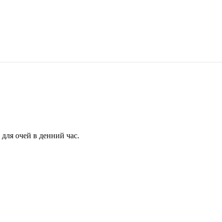
для очей в денний час.