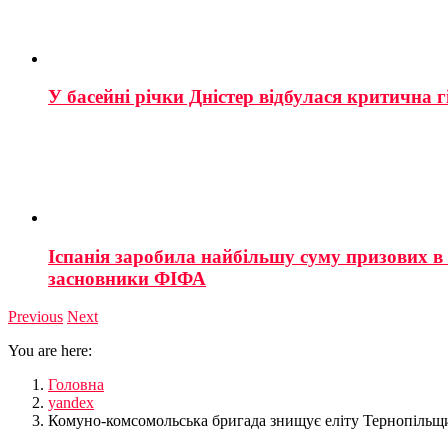
У басейні річки Дністер відбулася критична г
Іспанія заробила найбільшу суму призових в і
засновники ФІФА
Previous
Next
You are here:
Головна
yandex
Комуно-комсомольська бригада знищує еліту Тернопільщ