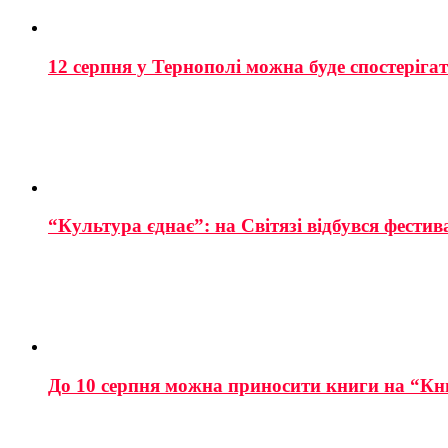
12 серпня у Тернополі можна буде спостеріга
“Культура єднає”: на Світязі відбувся фестив
До 10 серпня можна приносити книги на “Кн