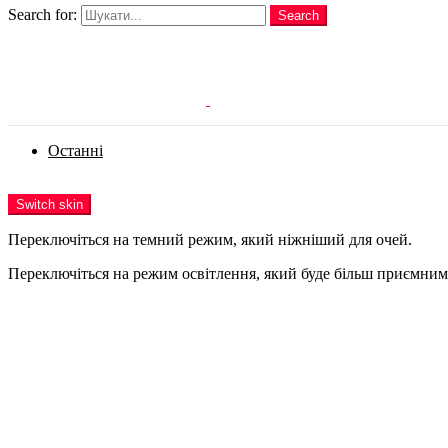
Search for:
Search
Login
Останні
Menu
Switch skin
Переключіться на темний режим, який ніжніший для очей.
Переключіться на режим освітлення, який буде більш приємним 
Login