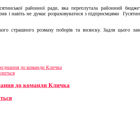
усятинської районної ради, яка переплутала районний бюдж
ив і навіть не думає розраховуватися з підприємцями Гусятинщ
кого страшного розмаху поборів та визиску. Задля цього лам
иєднання до команди Кличка
олиться
нання до команди Кличка
иться