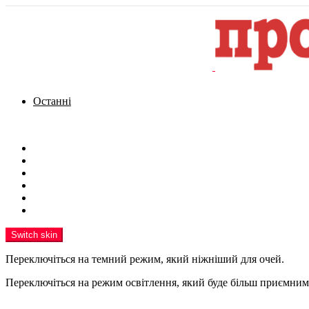
Останні
Menu
Новини
Політика
Кримінал
Фото
Надіслати новину
Реклама на сайті
Switch skin
Переключіться на темний режим, який ніжніший для очей.
Переключіться на режим освітлення, який буде більш приємним 
шукати