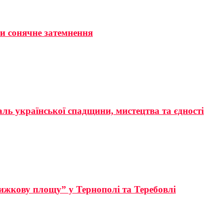
ти сонячне затемнення
аль української спадщини, мистецтва та єдності
ижкову площу” у Тернополі та Теребовлі