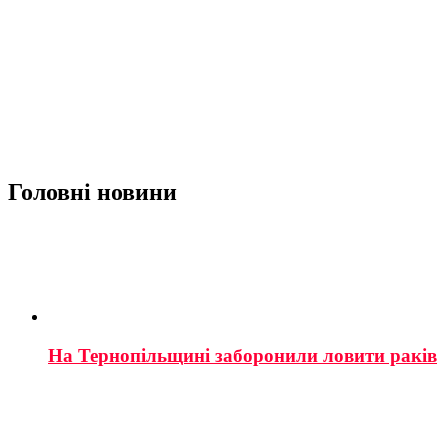
Головні новини
На Тернопільщині заборонили ловити раків