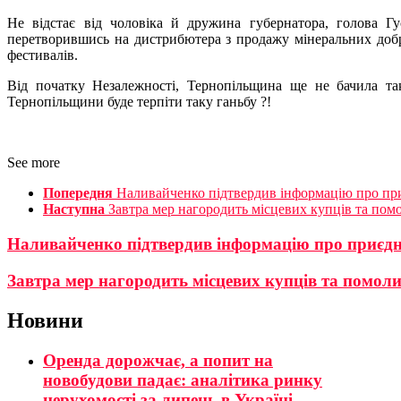
Не відстає від чоловіка й дружина губернатора, голова Г
перетворившись на дистрибютера з продажу мінеральних добр
фестивалів.
Від початку Незалежності, Тернопільщина ще не бачила та
Тернопільщини буде терпіти таку ганьбу ?!
See more
Попередня
Наливайченко підтвердив інформацію про пр
Наступна
Завтра мер нагородить місцевих купців та пом
Наливайченко підтвердив інформацію про приєд
Завтра мер нагородить місцевих купців та помол
Новини
Оренда дорожчає, а попит на
новобудови падає: аналітика ринку
нерухомості за липень в Україні