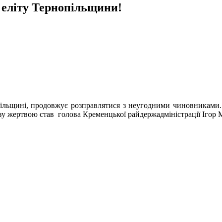
 еліту Тернопільщини!
пільщині, продовжує розправлятися з неугодними чиновниками. 
у жертвою став голова Кременцької райдержадміністрації Ігор 