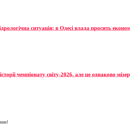
ідрологічна ситуація: в Одесі влада просить еконо
сторії чемпіонату світу-2026, але це однаково мізе
ини!