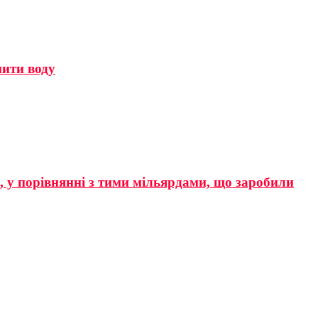
мити воду
р, у порівнянні з тими мільярдами, що заробили