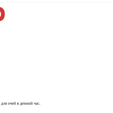
для очей в денний час.