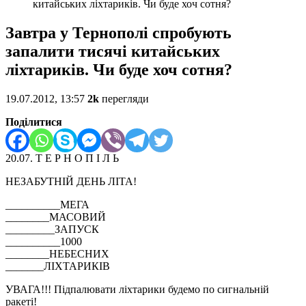
китайських ліхтариків. Чи буде хоч сотня?
Завтра у Тернополі спробують
запалити тисячі китайських
ліхтариків. Чи буде хоч сотня?
19.07.2012, 13:57
2k
перегляди
Поділитися
20.07. Т Е Р Н О П І Л Ь
НЕЗАБУТНІЙ ДЕНЬ ЛІТА!
__________МЕГА
________МАСОВИЙ
_________ЗАПУСК
__________1000
________НЕБЕСНИХ
_______ЛІХТАРИКІВ
УВАГА!!! Підпалювати ліхтарики будемо по сигнальній
ракеті!