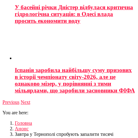
У басейні річки Дністер відбулася критична
гідрологічна ситуація: в Одесі влада
просить економити воду
Іспанія заробила найбільшу суму призових
в історії чемпіонату світу-2026, але це
однаково мізер, у порівнянні з тими
мільярдами, що заробили засновники ФІФА
Previous
Next
You are here:
Головна
Анонс
Завтра у Тернополі спробують запалити тисячі