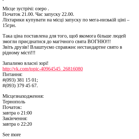
Місце зустрічі: озеро .
Початок 21.00. Час запуску 22.00.
Ліхтарики купувати на місці запуску по мега-низькій ціні –
15грн.
Така ціна поставлена для того, щоб якомога більше людей
змогли приєднатися до магічного свята ВОГНЮ!!!
Звіть друзів! Влаштуємо справжнє нестандартне свято в
рідному місті!!!
Запалимо власні зорі!
http://vk.com/topic-40964545_26816080
Питання:
#(093) 381 15 01;
#(093) 379 45 67.
Місцезнаходження:
Тернополь
Початок:
завтра о 21:00
Закінчення:
завтра о 22:20
See more