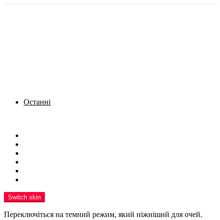
Останні
Menu
Новини
Політика
Кримінал
Фото
Надіслати новину
Реклама на сайті
Switch skin
Переключіться на темний режим, який ніжніший для очей.