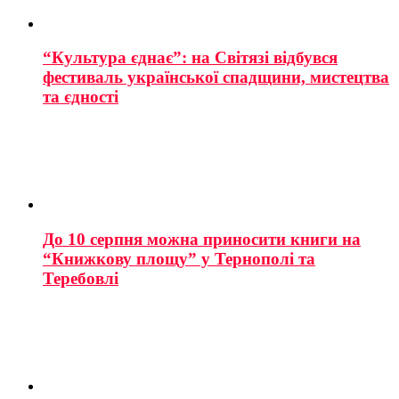
“Культура єднає”: на Світязі відбувся
фестиваль української спадщини, мистецтва
та єдності
До 10 серпня можна приносити книги на
“Книжкову площу” у Тернополі та
Теребовлі