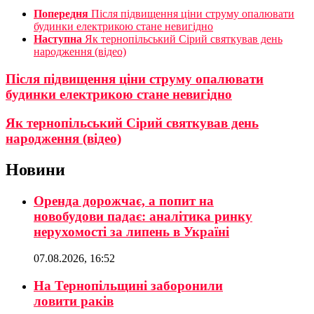
Попередня
Після підвищення ціни струму опалювати
будинки електрикою стане невигідно
Наступна
Як тернопільський Сірий святкував день
народження (відео)
Після підвищення ціни струму опалювати
будинки електрикою стане невигідно
Як тернопільський Сірий святкував день
народження (відео)
Новини
Оренда дорожчає, а попит на
новобудови падає: аналітика ринку
нерухомості за липень в Україні
07.08.2026, 16:52
На Тернопільщині заборонили
ловити раків