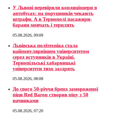
У Львові перевірили кондиціонери в
автобусах: на порушників чекають
штрафи. А в Тернополі пасажири-
барани мовчать і терплять
05.08.2026, 09:09
Львівська політехніка стала
найпопулярнішим університетом
серед вступників в Україні.
Тернопільські хабарницькі
університети тихо заздрять
05.08.2026, 08:08
До свого 50-річчя бренд замороженої
піци Red Baron створив піцу з 50
начинками
05.08.2026, 07:20