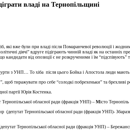
іграти владі на Тернопільщині
іб, які вже були при владі після Помаранчевої революції і жодни
політичні діячі” вдруге підіграють чинній владі як на останніх п
о кандидати від опозиції є не розкрученими і їм “підспівують” т
урти з УНП… То хіба після цього Бойка і Апостола люди мають
”, щоб тиражувати про себе “солодкі побрехеньки” та брехливі 
дної партії Юрія Костенка.
Тернопільської обласної ради (фракція УНП) –
М
істо Тернопіль
(депутат Тернопільської обласної ради (фракція УНП)- Збараз
утат Тернопільської обласної ради (фракція УНП) – Бережанськ