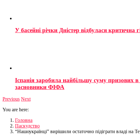
У басейні річки Дністер відбулася критична г
Іспанія заробила найбільшу суму призових в і
засновники ФІФА
Previous
Next
You are here:
Головна
Паскудство
“Нашоукраїнці” вирішили остаточно підіграти владі на Т