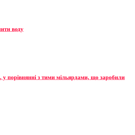
мити воду
р, у порівнянні з тими мільярдами, що заробили