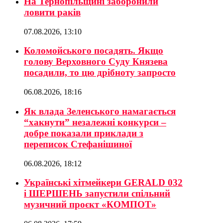
На Тернопільщині заборонили
ловити раків
07.08.2026, 13:10
Коломойського посадять. Якщо
голову Верховного Суду Князева
посадили, то цю дрібноту запросто
06.08.2026, 18:16
Як влада Зеленського намагається
“хакнути” незалежні конкурси –
добре показали приклади з
переписок Стефанішиної
06.08.2026, 18:12
Українські хітмейкери GERALD 032
і ШЕРШЕНЬ запустили спільний
музичний проєкт «КОМПОТ»