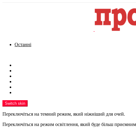
Останні
Menu
Новини
Політика
Кримінал
Фото
Надіслати новину
Реклама на сайті
Switch skin
Переключіться на темний режим, який ніжніший для очей.
Переключіться на режим освітлення, який буде більш приємним 
шукати