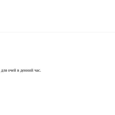
для очей в денний час.