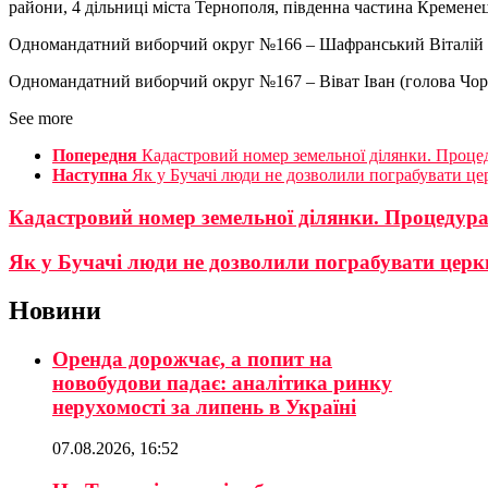
райони, 4 дільниці міста Тернополя, південна частина Кремене
Одномандатний виборчий округ №166 – Шафранський Віталій (
Одномандатний виборчий округ №167 – Віват Іван (голова Чорт
See more
Попередня
Кадастровий номер земельної ділянки. Проце
Наступна
Як у Бучачі люди не дозволили пограбувати це
Кадастровий номер земельної ділянки. Процедур
Як у Бучачі люди не дозволили пограбувати церкв
Новини
Оренда дорожчає, а попит на
новобудови падає: аналітика ринку
нерухомості за липень в Україні
07.08.2026, 16:52