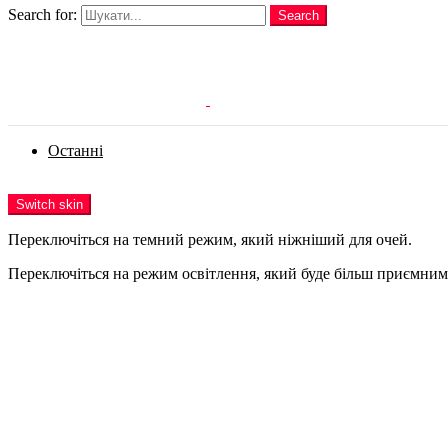
Search for:
Search
Login
Останні
Menu
Switch skin
Переключіться на темний режим, який ніжніший для очей.
Переключіться на режим освітлення, який буде більш приємним 
Login