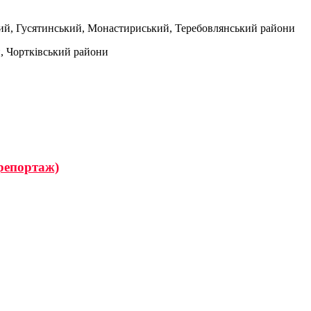
ий, Гусятинський, Монастириський, Теребовлянський райони
й, Чортківський райони
орепортаж)