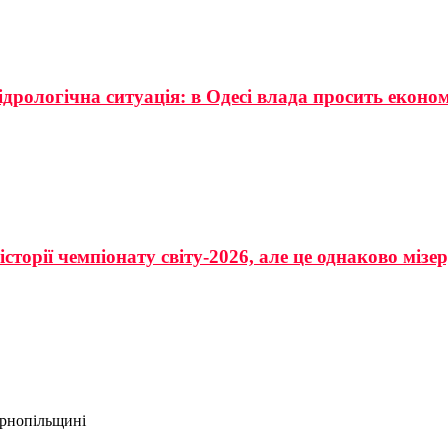
ідрологічна ситуація: в Одесі влада просить еконо
сторії чемпіонату світу-2026, але це однаково мізе
ернопільщині