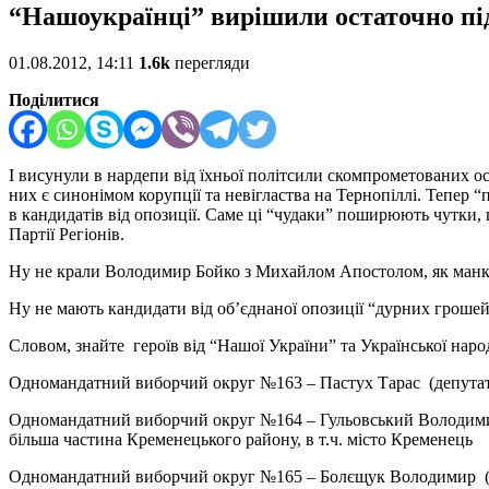
“Нашоукраїнці” вирішили остаточно під
01.08.2012, 14:11
1.6k
перегляди
Поділитися
І висунули в нардепи від їхньої політсили скомпрометованих ос
них є синонімом корупції та невігластва на Тернопіллі. Тепер “
в кандидатів від опозиції. Саме ці “чудаки” поширюють чутки, щ
Партії Регіонів.
Ну не крали Володимир Бойко з Михайлом Апостолом, як манк
Ну не мають кандидати від об’єднаної опозиції “дурних грошей
Словом, знайте героїв від “Нашої України” та Української наро
Одномандатний виборчий округ №163 – Пастух Тарас (депутат 
Одномандатний виборчий округ №164 – Гульовський Володимир 
більша частина Кременецького району, в т.ч. місто Кременець
Одномандатний виборчий округ №165 – Болєщук Володимир (деп