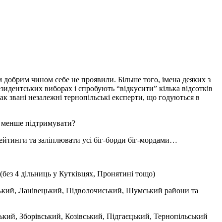
м добрим чином себе не проявили. Більше того, імена деяких з
резидентських виборах і спробують “відкусити” кілька відсотків
ак звані незалежні тернопільські експерти, що годуються в
 менше підтримувати?
рейтинги та заліплювати усі біг-борди біг-мордами…
 (без 4 дільниць у Кутківцях, Пронятині тощо)
ький, Ланівецький, Підволочиський, Шумський райони та
ий, Зборівський, Козівський, Підгаєцький, Тернопільський