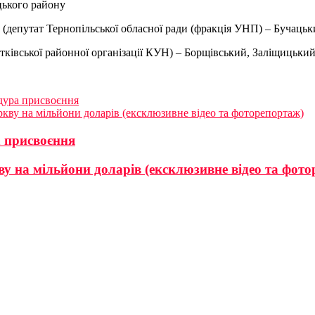
цького району
депутат Тернопільської обласної ради (фракція УНП) – Бучацьк
ківської районної організації КУН) – Борщівський, Заліщицьки
дура присвоєння
ркву на мільйони доларів (ексклюзивне відео та фоторепортаж)
а присвоєння
у на мільйони доларів (ексклюзивне відео та фот