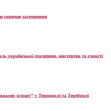
ти сонячне затемнення
аль української спадщини, мистецтва та єдності
ижкову площу” у Тернополі та Теребовлі