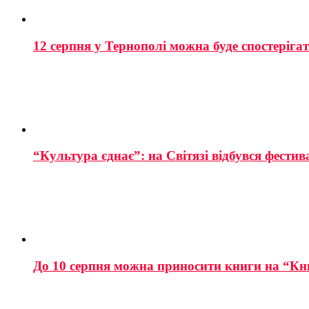
12 серпня у Тернополі можна буде спостеріга
“Культура єднає”: на Світязі відбувся фестив
До 10 серпня можна приносити книги на “Кн