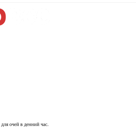
для очей в денний час.