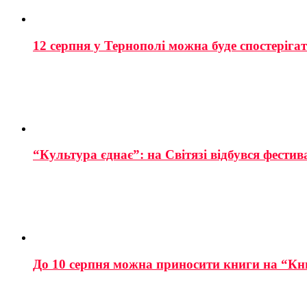
12 серпня у Тернополі можна буде спостеріга
“Культура єднає”: на Світязі відбувся фестив
До 10 серпня можна приносити книги на “Кн