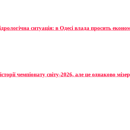
ідрологічна ситуація: в Одесі влада просить еконо
сторії чемпіонату світу-2026, але це однаково мізе