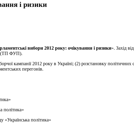
вання і ризики
рламентські вибори 2012 року: очікування і ризики
». Захід ві
 (ТП ФУП).
орчої кампанії 2012 року в Україні; (2) розстановку політичних с
ментських перегонів.
тика»
а політика»
у «Українська політика»