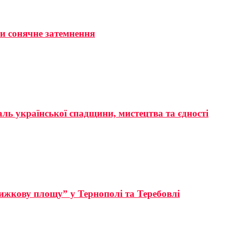
ти сонячне затемнення
аль української спадщини, мистецтва та єдності
ижкову площу” у Тернополі та Теребовлі