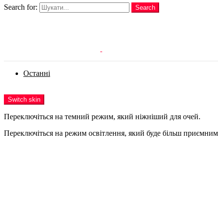
Search for:
Search
Login
Останні
Menu
Switch skin
Переключіться на темний режим, який ніжніший для очей.
Переключіться на режим освітлення, який буде більш приємним 
Login