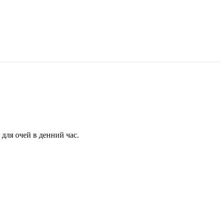
для очей в денний час.