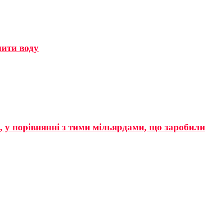
мити воду
р, у порівнянні з тими мільярдами, що заробили