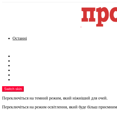
Останні
Menu
Новини
Політика
Кримінал
Фото
Надіслати новину
Реклама на сайті
Switch skin
Переключіться на темний режим, який ніжніший для очей.
Переключіться на режим освітлення, який буде більш приємним 
шукати