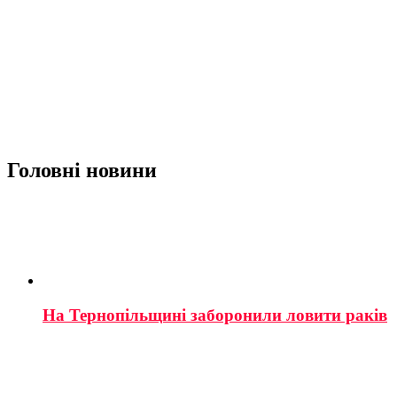
Головні новини
На Тернопільщині заборонили ловити раків