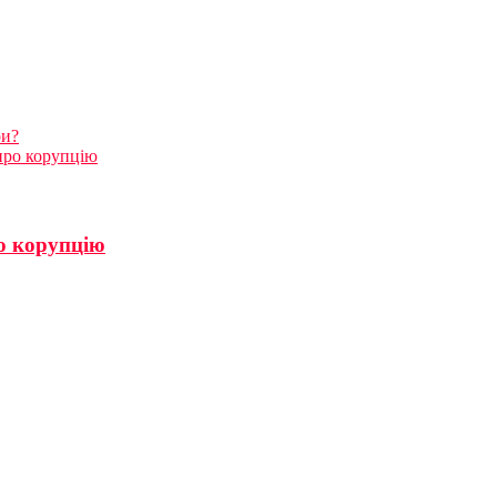
ри?
 про корупцію
ро корупцію