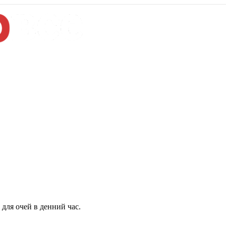
для очей в денний час.