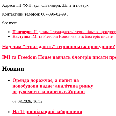
Адреса ТП ФУП: вул. С.Бандери, 33/, 2-й поверх.
Контактний телефон: 067-396-82-99 .
See more
Попередня
Над чим “страждають” тернопільськ прокуро
Наступна
ІМІ та Freedom House навчать блогерів писати
Над чим “страждають” тернопільськ прокурори?
ІМІ та Freedom House навчать блогерів писати п
Новини
Оренда дорожчає, а попит на
новобудови падає: аналітика ринку
нерухомості за липень в Україні
07.08.2026, 16:52
На Тернопільщині заборонили