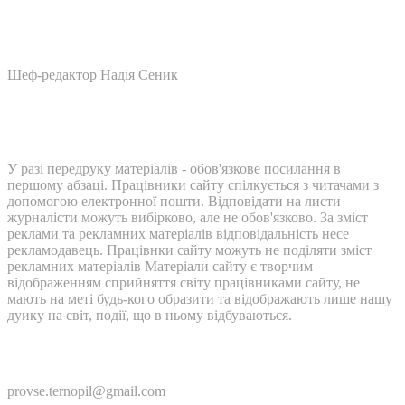
Шеф-редактор Надія Сеник
У разі передруку матеріалів - обов'язкове посилання в
першому абзаці. Працівники сайту спілкується з читачами з
допомогою електронної пошти. Відповідати на листи
журналісти можуть вибірково, але не обов'язково. За зміст
реклами та рекламних матеріалів відповідальність несе
рекламодавець. Працівнки сайту можуть не поділяти зміст
рекламних матеріалів Матеріали сайту є творчим
відображенням сприйняття світу працівниками сайту, не
мають на меті будь-кого образити та відображають лише нашу
дуику на світ, події, що в ньому відбуваються.
Контакти:
provse.ternopil@gmail.com