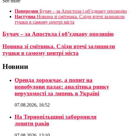
See more
Попередня
Бучач – за Апостола і об’єднану опозицію
Наступна
Новина зі смітника. Сліди втечі залишили
тушки в самому центрі міста
Бучач – за Апостола і об’єднану опозицію
Новина зі смітника. Сліди втечі залишили
тушки в самому центрі міста
Новини
Оренда дорожчає, а попит на
новобудови падає: аналітика ринку
нерухомості за липень в Україні
07.08.2026, 16:52
На Тернопільщині заборонили
ловити раків
07.08.2026, 13:10