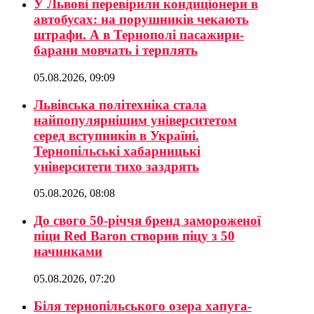
У Львові перевірили кондиціонери в
автобусах: на порушників чекають
штрафи. А в Тернополі пасажири-
барани мовчать і терплять
05.08.2026, 09:09
Львівська політехніка стала
найпопулярнішим університетом
серед вступників в Україні.
Тернопільські хабарницькі
університети тихо заздрять
05.08.2026, 08:08
До свого 50-річчя бренд замороженої
піци Red Baron створив піцу з 50
начинками
05.08.2026, 07:20
Біля тернопільського озера хапуга-