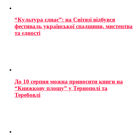
“Культура єднає”: на Світязі відбувся
фестиваль української спадщини, мистецтва
та єдності
До 10 серпня можна приносити книги на
“Книжкову площу” у Тернополі та
Теребовлі