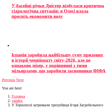
У басейні річки Дністер відбулася критична
гідрологічна ситуація: в Одесі влада
просить економити воду
Іспанія заробила найбільшу суму призових
в історії чемпіонату світу-2026, але це
однаково мізер, у порівнянні з тими
мільярдами, що заробили засновники ФІФА
Previous
Next
You are here:
Головна
yandex
У Тернополі затримали тризубівця Ігоря Загребельного