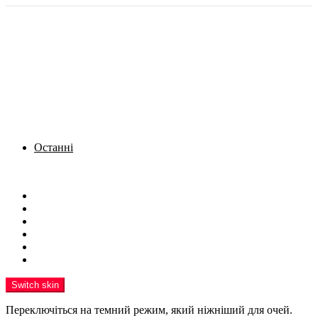
Останні
Menu
Новини
Політика
Кримінал
Фото
Надіслати новину
Реклама на сайті
Switch skin
Переключіться на темний режим, який ніжніший для очей.