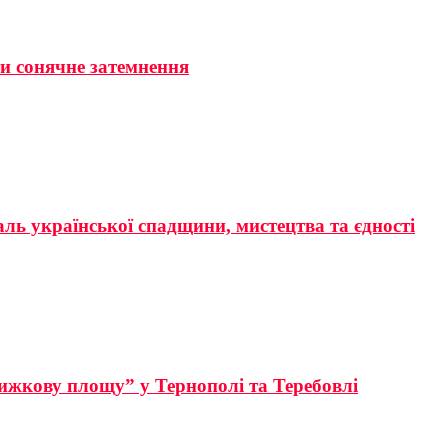
ти сонячне затемнення
аль української спадщини, мистецтва та єдності
ижкову площу” у Тернополі та Теребовлі