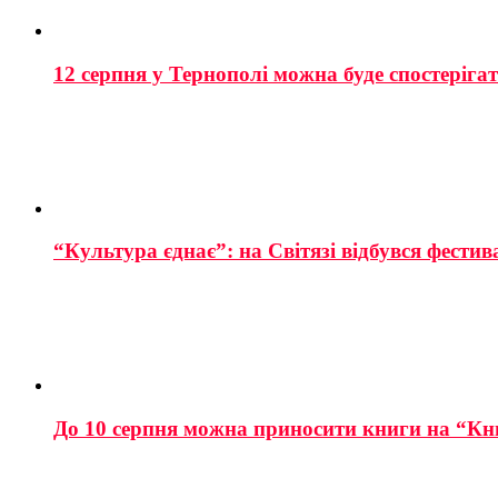
12 серпня у Тернополі можна буде спостеріга
“Культура єднає”: на Світязі відбувся фестив
До 10 серпня можна приносити книги на “Кн