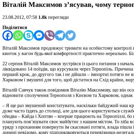
Віталій Максимов з’ясував, чому терно
23.08.2012, 07:58
1.8k
перегляди
Поділитися
Віталій Максимов продовжує тримати на особистому контролі пр
квиток у вагон будь-якої комфортності практично нереально. Бі
22 серпня Віталій Максимов зустрівся із цього питання з начал
ліквідовано 14 поїздів, що курсували через Тернопіль. Причина
перший крок, до другого так і не дійшли – імпортні потяги не 
Харковом і змушені для того, щоб дістатися на Схід країни, ви
Віталій Савчук також повідомив Віталію Максимову, що він особ
відновити сполучення Тернополя з Києвом та Харковом, однак дон
– Я ще раз змушений констатувати, наскільки байдужий наш край
дуже часто їздять до столиці, але для цього користуються служ
обидва – Кайда і Хоптян – вперше працюють на Тернопіллі, бо н
планують пов’язувати своє майбутнє з нашим містом. То хіба в
уряду з проханням повернути їм скасовані потяги, влада пішла ї
донині невідомо, кому підпорядковуються перевізники-нелегали,