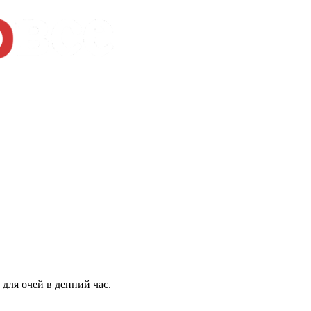
для очей в денний час.