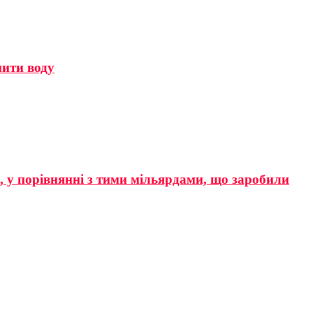
мити воду
р, у порівнянні з тими мільярдами, що заробили