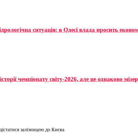
ідрологічна ситуація: в Одесі влада просить еконо
сторії чемпіонату світу-2026, але це однаково мізе
дістатися залізницею до Києва