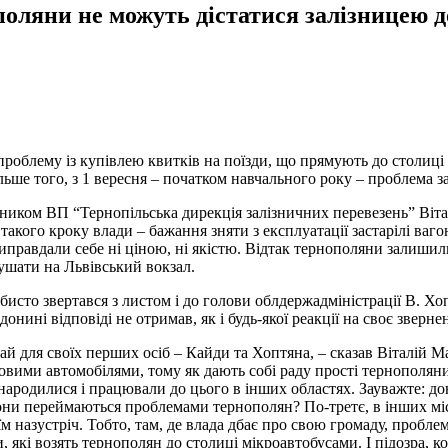
поляни не можуть дістатися залізницею 
облему із купівлею квитків на поїзди, що прямують до столиці і
льше того, з 1 вересня – початком навчального року – проблема з
ьником ВП “Тернопільська дирекція залізничних перевезень” Віта
 такого кроку влади – бажання зняти з експлуатації застарілі ва
виправдали себе ні ціною, ні якістю. Відтак тернополяни залиши
рушати на Львівський вокзал.
исто звертався з листом і до голови облдержадміністрації В. Хоп
ині відповіді не отримав, як і будь-якої реакції на своє зверне
 для своїх перших осіб – Кайди та Хоптяна, – сказав Віталій Ма
бовими автомобілями, тому як дають собі раду прості тернополян
ародилися і працювали до цього в інших областях. Зауважте: дон
они переймаються проблемами тернополян? По-третє, в інших міст
м назустріч. Тобто, там, де влада дбає про свою громаду, пробле
 які возять тернополян до столиці мікроавтобусами. І підозра, к