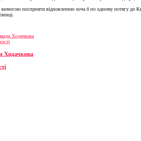
з вимогою посприяти відновленню хоча б по одному потягу до Ки
зниці.
омади Ходачкова
ності
и Ходачкова
сті