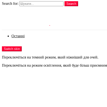
Search for:
Search
Login
Останні
Menu
Switch skin
Переключіться на темний режим, який ніжніший для очей.
Переключіться на режим освітлення, який буде більш приємним 
Login