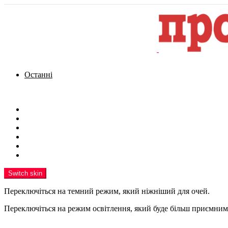
Останні
Menu
Новини
Політика
Кримінал
Фото
Надіслати новину
Реклама на сайті
Switch skin
Переключіться на темний режим, який ніжніший для очей.
Переключіться на режим освітлення, який буде більш приємним 
шукати