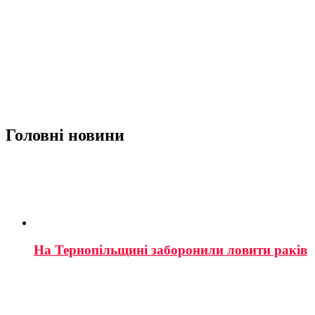
Головні новини
На Тернопільщині заборонили ловити раків