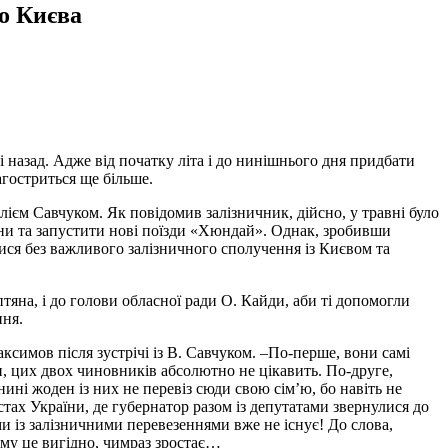
до Києва
 назад. Адже від початку літа і до нинішнього дня придбати
агостриться ще більше.
лієм Савчуком. Як повідомив залізничник, дійсно, у травні було
гони та запустити нові поїзди «Хюндай». Однак, зробивши
лися без важливого залізничного сполучення із Києвом та
тяна, і до голови обласної ради О. Кайди, аби ті допомогли
ння.
ксимов після зустрічі із В. Савчуком. –По-перше, вони самі
и, цих двох чиновників абсолютно не цікавить. По-друге,
ині жоден із них не перевіз сюди свою сім’ю, бо навіть не
ах України, де губернатор разом із депутатами звернулися до
ми із залізничними перевезеннями вже не існує! До слова,
ому це вигідно, чимраз зростає…