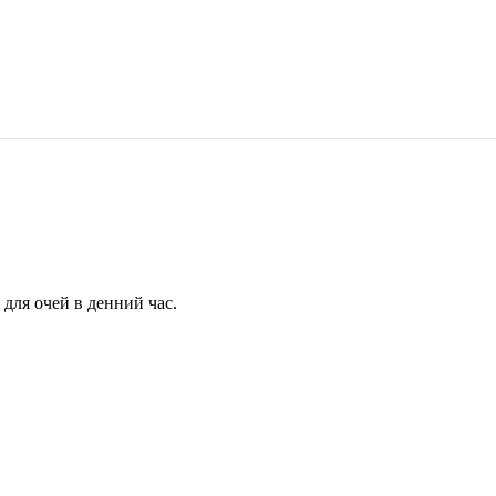
для очей в денний час.