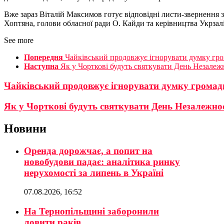
Вже зараз Віталій Максимов готує відповідні листи-звернення 
Хоптяна, голови обласної ради О. Кайди та керівництва Укрзалі
See more
Попередня
Чайківський продовжує ігнорувати думку гр
Наступна
Як у Чорткові будуть святкувати День Незалеж
Чайківський продовжує ігнорувати думку громад
Як у Чорткові будуть святкувати День Незалежно
Новини
Оренда дорожчає, а попит на
новобудови падає: аналітика ринку
нерухомості за липень в Україні
07.08.2026, 16:52
На Тернопільщині заборонили
ловити раків