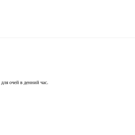
для очей в денний час.