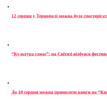
12 серпня у Тернополі можна буде спостеріга
“Культура єднає”: на Світязі відбувся фестив
До 10 серпня можна приносити книги на “Кн