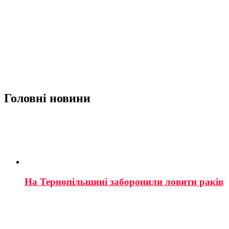
Головні новини
На Тернопільщині заборонили ловити раків