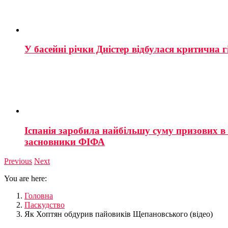
У басейні річки Дністер відбулася критична г
Іспанія заробила найбільшу суму призових в і
засновники ФІФА
Previous
Next
You are here:
Головна
Паскудство
Як Хоптян обдурив пайовиків Щепановського (відео)