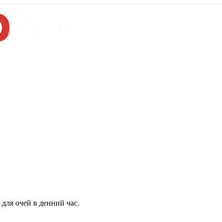
для очей в денний час.