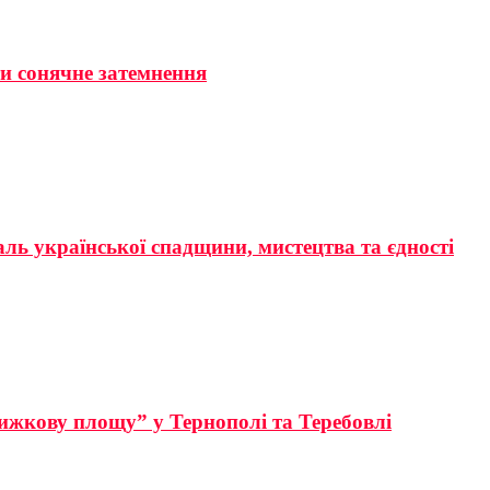
ти сонячне затемнення
аль української спадщини, мистецтва та єдності
ижкову площу” у Тернополі та Теребовлі