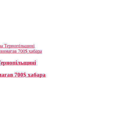
на Тернопільщині
вимагав 700$ хабара
Тернопільщині
магав 700$ хабара