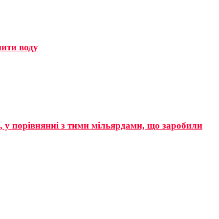
мити воду
р, у порівнянні з тими мільярдами, що заробили