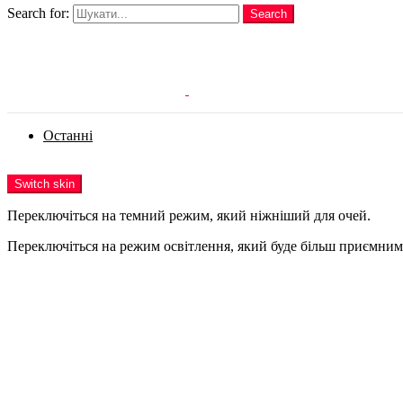
Search for:
Search
Login
Останні
Menu
Switch skin
Переключіться на темний режим, який ніжніший для очей.
Переключіться на режим освітлення, який буде більш приємним 
Login