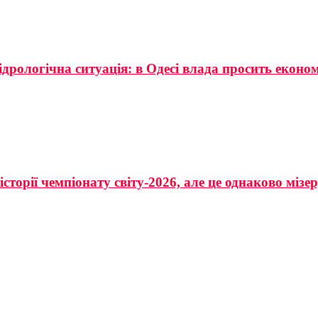
ідрологічна ситуація: в Одесі влада просить еконо
сторії чемпіонату світу-2026, але це однаково мізе