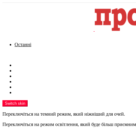
Останні
Menu
Новини
Політика
Кримінал
Фото
Надіслати новину
Реклама на сайті
Switch skin
Переключіться на темний режим, який ніжніший для очей.
Переключіться на режим освітлення, який буде більш приємним 
шукати