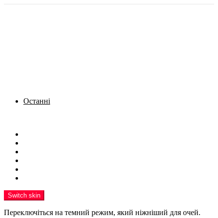
Останні
Menu
Новини
Політика
Кримінал
Фото
Надіслати новину
Реклама на сайті
Switch skin
Переключіться на темний режим, який ніжніший для очей.