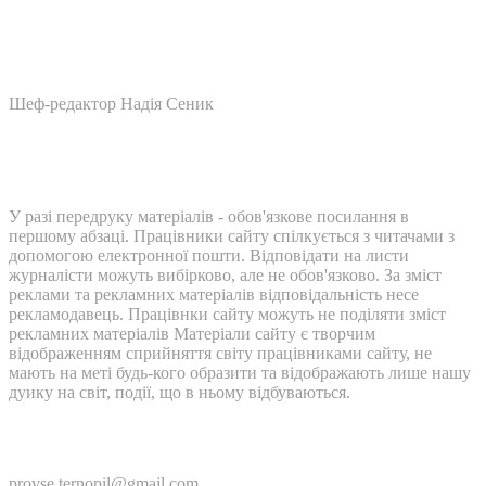
Шеф-редактор Надія Сеник
У разі передруку матеріалів - обов'язкове посилання в
першому абзаці. Працівники сайту спілкується з читачами з
допомогою електронної пошти. Відповідати на листи
журналісти можуть вибірково, але не обов'язково. За зміст
реклами та рекламних матеріалів відповідальність несе
рекламодавець. Працівнки сайту можуть не поділяти зміст
рекламних матеріалів Матеріали сайту є творчим
відображенням сприйняття світу працівниками сайту, не
мають на меті будь-кого образити та відображають лише нашу
дуику на світ, події, що в ньому відбуваються.
Контакти:
provse.ternopil@gmail.com