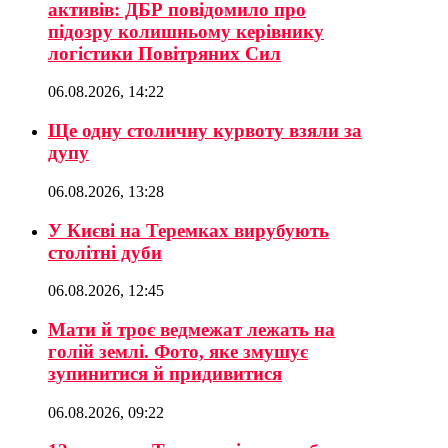
активів: ДБР повідомило про
підозру колишньому керівнику
логістики Повітряних Сил
06.08.2026, 14:22
Ще одну столичну курвоту взяли за
дупу
06.08.2026, 13:28
У Києві на Теремках вирубують
столітні дуби
06.08.2026, 12:45
Мати й троє ведмежат лежать на
голій землі. Фото, яке змушує
зупинитися й придивитися
06.08.2026, 09:22