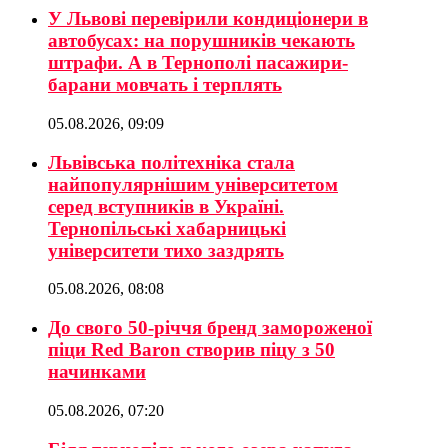
У Львові перевірили кондиціонери в
автобусах: на порушників чекають
штрафи. А в Тернополі пасажири-
барани мовчать і терплять
05.08.2026, 09:09
Львівська політехніка стала
найпопулярнішим університетом
серед вступників в Україні.
Тернопільські хабарницькі
університети тихо заздрять
05.08.2026, 08:08
До свого 50-річчя бренд замороженої
піци Red Baron створив піцу з 50
начинками
05.08.2026, 07:20