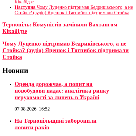
Кікабідзе
Наступна
Чому Луценко підтримав Бедриківського, а не
Стойка? (аудіо) Яценюк і Тягнибок підтримали Стойка
Тернопіль: Комуністів замінили Вахтангом
Кікабідзе
Чому Луценко підтримав Бедриківського, а не
Стойка? (аудіо) Яценюк і Тягнибок підтримали
Стойка
Новини
Оренда дорожчає, а попит на
новобудови падає: аналітика ринку
нерухомості за липень в Україні
07.08.2026, 16:52
На Тернопільщині заборонили
ловити раків