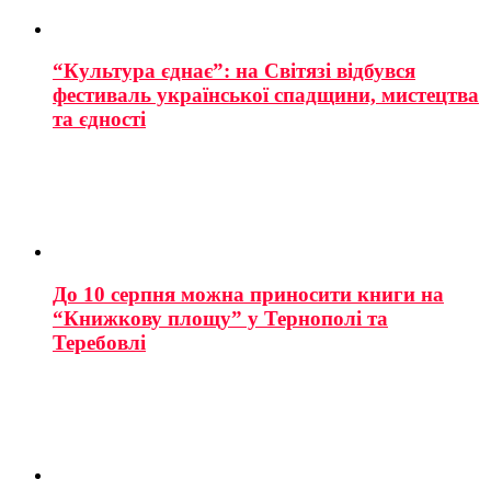
“Культура єднає”: на Світязі відбувся
фестиваль української спадщини, мистецтва
та єдності
До 10 серпня можна приносити книги на
“Книжкову площу” у Тернополі та
Теребовлі