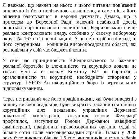
Я вважаю, що наклеп на нього з цього питання пов’язаний
виключно із його політичною активністю, а саме після його
рішення балотуватися в народні депутати. Думаю, що із
приходом до Верховної Ради, маючий неабиякий досвід
боротьби з організованою злочинністю, Бедриківський почне
реально контролювати владу, особливо у своєму виборчому
окрузі № 167 на Тернопільщині. А це не потрібно ні владі, ні
його суперникам – колишнім високопосадовцям області, які
розподіляли у свій час бюджетні кошти.
У свій час принциповість В.Бедриківського та бажання
реальної боротьби із злочинністю та корупцією довели не
тільки мені а й членам Комітету ВР по боротьбі з
оргзлочинністю та корупцією необхідність створення у
структурі ГУБОЗ Антикорупційного бюро із вертикальним
підпорядкуванням.
Через нетривалий час його працівниками, які були виведені з
впливу високопосадовців, були викриті у хабарництві і інших
корупційних діях: начальник управління Державної
податкової адміністрації, заступник голови Федерації
профспілок, заступника Голови Державної авіаційної
адміністрації, працівники правоохоронних органів, судді та
більше сотні голів місьрайдержадміністрацій. Тільки у 2008
року було викрито більше 1,5 тис. чиновників, а суми хабарів