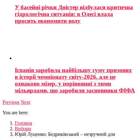
У басейні річки Дністер відбулася критична
гідрологічна ситуація: в Одесі влада
просить економити воду
Іспанія заробила найбільшу суму призових
в історії чемпіонату світу-2026, але це
однаково мізер, у порівнянні з тими
мільярдами, що заробили засновники ФІФА
Previous
Next
You are here:
Головна
Вибори
Юрій Луценко: Бедриківський – незручний для