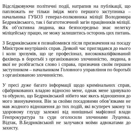
Відслідковуючи політичні події, натрапив на публікації, що
паплюжать не тільки імідж мого першого заступника –
начальника ГУБОЗ генерал-полковника міліції Володимира
Бедриківського, так і багатотисячний загін працівників міліції.
Як об’єктивна людина, яка безпосередньо знає нелегку
міліцейську працю, не можу залишитись осторонь цих питань.
З Бедриківським я познайомився після призначення на посаду
Міністром внутрішніх справ. Деякий час приглядався до нього
і коли зрозумів, що це професіонал, висококваліфікований
фахівець в боротьбі з організованою злочинністю, людина, в
якої не розбігається слово і справа, призначив своїм першим
заступником – начальником Головного управління по боротьбі
з організованою злочинністю.
У пресі дуже багато інформації щодо кримінальних справ,
сфабрикованих владою відносно мене, однак мене здивувало
та обурило, що Бедриківський нібито має якесь відношення до
мого звинувачення. Він за своїми посадовими обов’язками не
мав жодного відношення до тих подій, які всупереч закону та
здоровому глузду залежні від нинішньої мафіозної влади
Генпрокуратура та суди оголосили злочинами Луценка.
Відтак, В.Бедриківський не залучався моїми адвокатами до
захисту.