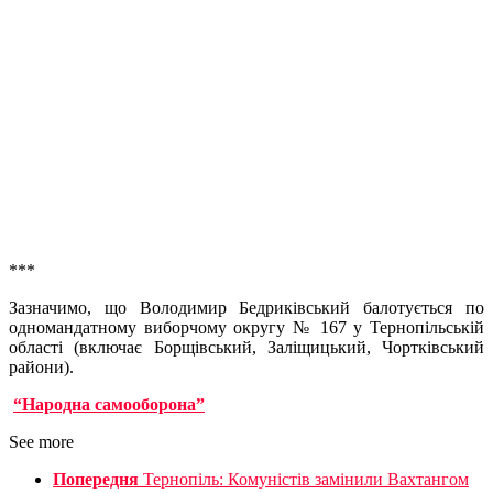
***
Зазначимо, що Володимир Бедриківський балотується по
одномандатному виборчому округу № 167 у Тернопільській
області (включає Борщівський, Заліщицький, Чортківський
райони).
“Народна самооборона”
See more
Попередня
Тернопіль: Комуністів замінили Вахтангом