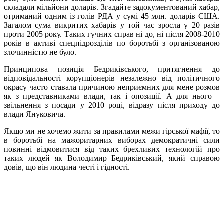
складали мільйони доларів. Згадайте задокументований хабар,
отриманий одним із голів РДА у сумі 45 млн. доларів США.
Загалом сума викритих хабарів у той час зросла у 20 разів
проти 2005 року. Таких гучних справ ні до, ні після 2008-2010
років в активі спецпідрозділів по боротьбі з організованою
злочинністю не було.
Принципова позиція Бедриківського, притягнення до
відповідальності корупціонерів незалежно від політичного
окрасу часто ставала причиною неприємних для мене розмов
як з представниками влади, так і опозиції. А для нього –
звільнення з посади у 2010 році, відразу після приходу до
влади Януковича.
Якщо ми не хочемо жити за правилами межи гірської мафії, то
в боротьбі на мажоритарних виборах демократичні сили
повинні відмовитися від таких брехливих технологій про
таких людей як Володимир Бедриківський, який справою
довів, що він людина честі і гідності.