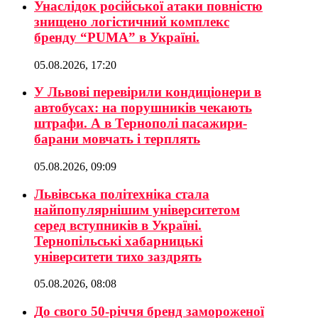
Унаслідок російської атаки повністю
знищено логістичний комплекс
бренду “PUMA” в Україні.
05.08.2026, 17:20
У Львові перевірили кондиціонери в
автобусах: на порушників чекають
штрафи. А в Тернополі пасажири-
барани мовчать і терплять
05.08.2026, 09:09
Львівська політехніка стала
найпопулярнішим університетом
серед вступників в Україні.
Тернопільські хабарницькі
університети тихо заздрять
05.08.2026, 08:08
До свого 50-річчя бренд замороженої