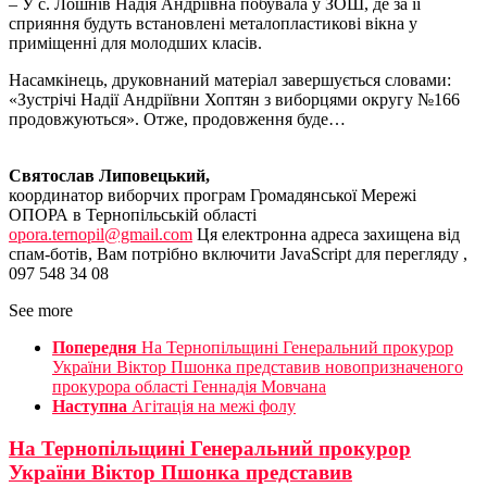
– У с. Лошнів Надія Андріївна побувала у ЗОШ, де за її
сприяння будуть встановлені металопластикові вікна у
приміщенні для молодших класів.
Насамкінець, друковнаний матеріал завершується словами:
«Зустрічі Надії Андріївни Хоптян з виборцями округу №166
продовжуються». Отже, продовження буде…
Святослав Липовецький,
координатор виборчих програм Громадянської Мережі
ОПОРА в Тернопільській області
opora.ternopil@gmail.com
Ця електронна адреса захищена від
спам-ботів, Вам потрібно включити JavaScript для перегляду ,
097 548 34 08
See more
Попередня
На Тернопільщині Генеральний прокурор
України Віктор Пшонка представив новопризначеного
прокурора області Геннадія Мовчана
Наступна
Агітація на межі фолу
На Тернопільщині Генеральний прокурор
України Віктор Пшонка представив