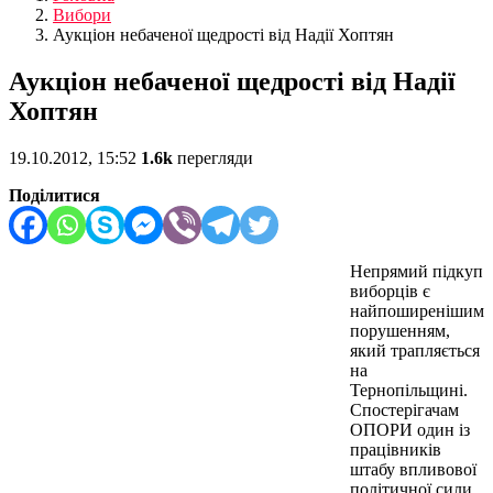
Вибори
Аукціон небаченої щедрості від Надії Хоптян
Аукціон небаченої щедрості від Надії
Хоптян
19.10.2012, 15:52
1.6k
перегляди
Поділитися
Непрямий підкуп
виборців є
найпоширенішим
порушенням,
який трапляється
на
Тернопільщині.
Спостерігачам
ОПОРИ один із
працівників
штабу впливової
політичної сили