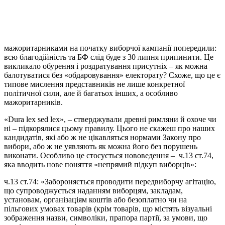
мажоритарниками на початку виборчої кампанії попередили:
всю благодійність та БФ слід буде з 30 липня припинити. Це
викликало обурення і роздратування присутніх – як можна
балотуватися без «обдаровування» електорату? Схоже, що це є
типове мислення представників не лише конкретної
політичної сили, але й багатьох інших, а особливо
мажоритарників.
«Dura lex sed lex», – стверджували древні римляни й охоче чи
ні – підкорялися цьому правилу. Цього не скажеш про наших
кандидатів, які або ж не цікавляться нормами Закону про
вибори, або ж не уявляють як можна його без порушень
виконати. Особливо це стосується нововедення – ч.13 ст.74,
яка вводить нове поняття «непрямий підкуп виборців»:
ч.13 ст.74: «Забороняється проводити передвиборчу агітацію,
що супроводжується наданням виборцям, закладам,
установам, організаціям коштів або безоплатно чи на
пільгових умовах товарів (крім товарів, що містять візуальні
зображення назви, символіки, прапора партії, за умови, що