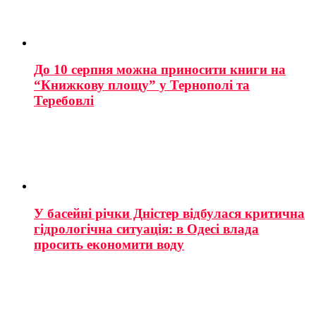
До 10 серпня можна приносити книги на
“Книжкову площу” у Тернополі та
Теребовлі
У басейні річки Дністер відбулася критична
гідрологічна ситуація: в Одесі влада
просить економити воду