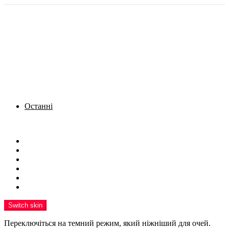
Останні
Menu
Новини
Політика
Кримінал
Фото
Надіслати новину
Реклама на сайті
Switch skin
Переключіться на темний режим, який ніжніший для очей.