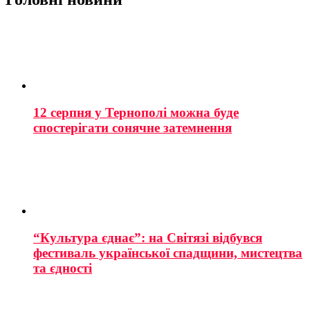
12 серпня у Тернополі можна буде
спостерігати сонячне затемнення
“Культура єднає”: на Світязі відбувся
фестиваль української спадщини, мистецтва
та єдності