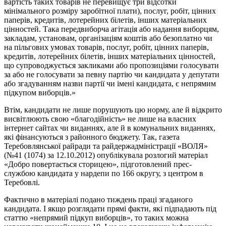
вартість таких товарів не перевищує три відсотки
мінімального розміру заробітної плати), послуг, робіт, цінних
паперів, кредитів, лотерейних білетів, інших матеріальних
цінностей. Така передвиборча агітація або надання виборцям,
закладам, установам, організаціям коштів або безоплатно чи
на пільгових умовах товарів, послуг, робіт, цінних паперів,
кредитів, лотерейних білетів, інших матеріальних цінностей,
що супроводжується закликами або пропозиціями голосувати
за або не голосувати за певну партію чи кандидата у депутати
або згадуванням назви партії чи імені кандидата, є непрямим
підкупом виборців.»
Втім, кандидати не лише порушують цю норму, але й відкрито
висвітлюють свою «благодійність» не лише на власних
інтернет сайтах чи виданнях, але й в комунальних виданнях,
які фінансуються з районного бюджету. Так, газета
Теребовлянської райради та райдержадміністрації «ВОЛЯ»
(№41 (1074) за 12.10.2012) опублікувала розлогий матеріал
«Добро повертається сторицею», підготовлений прес-
службою кандидата у нардепи по 166 округу, з центром в
Теребовлі.
Фактично в матеріалі подано тиждень праці згаданого
кандидата. І якщо розглядати прямі факти, які підпадають під
статтю «непрямий підкуп виборців», то таких можна