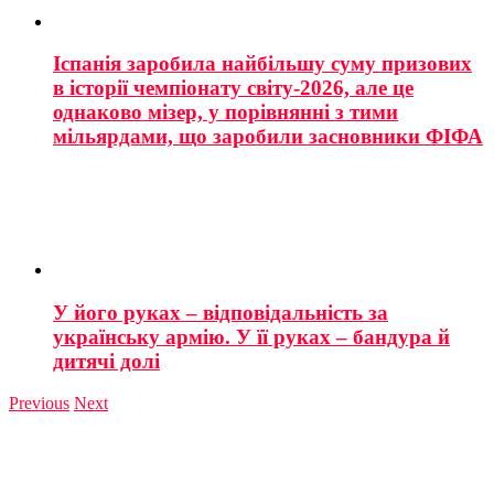
Іспанія заробила найбільшу суму призових
в історії чемпіонату світу-2026, але це
однаково мізер, у порівнянні з тими
мільярдами, що заробили засновники ФІФА
У його руках – відповідальність за
українську армію. У її руках – бандура й
дитячі долі
Previous
Next