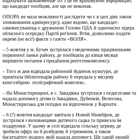
нарахувати щонайменше 10. І це не враховуючи інформацію,
що кандидат пообіцяв, але ще не виконав.
ОПОРА не мала можливості дослідити чи є в цих діях також
зловживання адмінресурсу, адже відомо, що кандидат-
самовисуванець є дружиною Голови ОДА й одночасно лідера
обласного осередку Партії регіонів. Втім, дозволимо подати
окремі (не всі!) факти з газети «ВОЛЯ».
– 5 жовтня у м. Бучач зустрілася з медичними працівниками
первинної ланки району, де пообіцяла до кінця місяця
вирішити питання з придбання рентгенкомплексу.
– Того ж дня відвідала районний будинок культури, де
привітала бібліотекарів району й передала у місцеву
книгозбірню поліграфічний комплекс.
– На Монастирищині, в с. Завадівка зустрілася з педагогами та
надала допомогу дітям із Завадівки, Дубенків, Велесова,
Монастириська для поїздки на відпочинок у Карпати.
– 6 (?) жовтня кандидат завітала у Новий Нижбірок, де
зустрілася з вихованцями дитячого садка та привезла їм
подарунки. У цьому ж селі відвідала сільську церкву, де
зробила офіру на її розбудову й утримання, а також
багатодітну родину, якій надала допомогу. Ще одній хворій