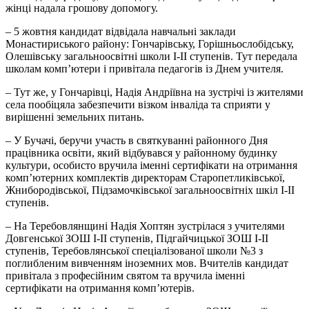
жінці надала грошову допомогу.
– 5 жовтня кандидат відвідала навчальні заклади
Монастириського району: Гончарівську, Горішньослобідську,
Олешівську загальноосвітні школи І-ІІ ступенів. Тут передала
школам комп’ютери і привітала педагогів із Днем учителя.
– Тут же, у Гончарівці, Надія Андріївна на зустрічі із жителями
села пообіцяла забезпечити візком інваліда та сприяти у
вирішенні земельних питань.
– У Бучачі, беручи участь в святкуванні районного Дня
працівника освіти, який відбувався у районному будинку
культури, особисто вручила іменні сертифікати на отримання
комп’ютерних комплектів директорам Старопетликівської,
Жнибородівської, Підзамочківської загальноосвітніх шкіл І-ІІ
ступенів.
– На Теребовлянщині Надія Хоптян зустрілася з учителями
Довгенської ЗОШ І-ІІ ступенів, Підгайчицької ЗОШ І-ІІ
ступенів, Теребовлянської спеціалізованої школи №3 з
поглибленим вивченням іноземних мов. Вчителів кандидат
привітала з професійним святом та вручила іменні
сертифікати на отримання комп’ютерів.