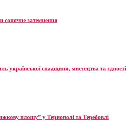
ти сонячне затемнення
аль української спадщини, мистецтва та єдності
ижкову площу” у Тернополі та Теребовлі