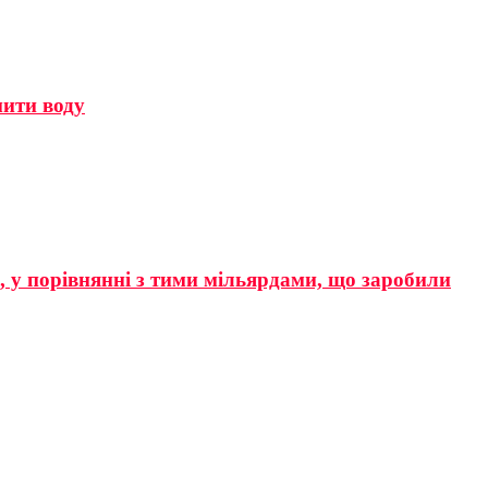
мити воду
р, у порівнянні з тими мільярдами, що заробили