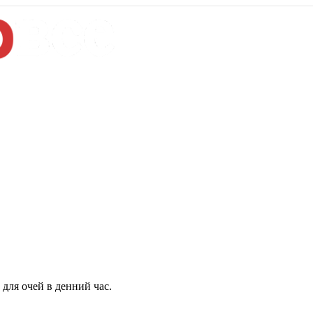
для очей в денний час.