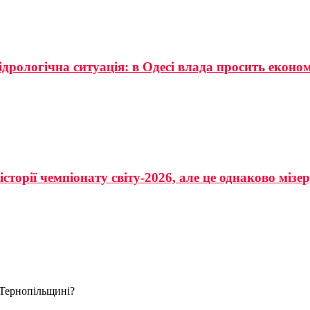
ідрологічна ситуація: в Одесі влада просить еконо
сторії чемпіонату світу-2026, але це однаково мізе
 Тернопільщині?