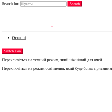
Search for:
Search
Login
Останні
Menu
Switch skin
Переключіться на темний режим, який ніжніший для очей.
Переключіться на режим освітлення, який буде більш приємним 
Login