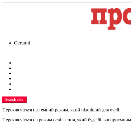
Останні
Menu
Новини
Політика
Кримінал
Фото
Надіслати новину
Реклама на сайті
Switch skin
Переключіться на темний режим, який ніжніший для очей.
Переключіться на режим освітлення, який буде більш приємним 
шукати