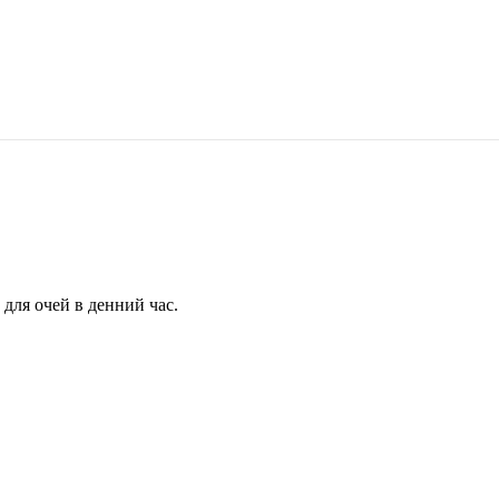
для очей в денний час.