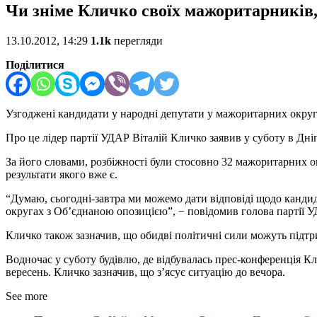
Чи зніме Кличко своїх мажоритарників
13.10.2012, 14:29
1.1k
перегляди
Поділитися
Узгоджені кандидати у народні депутати у мажоритарних округа
Про це лідер партії УДАР Віталій Кличко заявив у суботу в Дн
За його словами, розбіжності були стосовно 32 мажоритарних о
результати якого вже є.
“Думаю, сьогодні-завтра ми можемо дати відповіді щодо кандид
округах з Об’єднаною опозицією”, − повідомив голова партії У
Кличко також зазначив, що обидві політичні сили можуть підтр
Водночас у суботу будівлю, де відбувалась прес-конференція Кли
вересень. Кличко зазначив, що з’ясує ситуацію до вечора.
See more