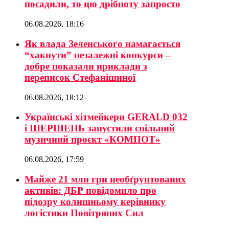
посадили, то цю дрібноту запросто
06.08.2026, 18:16
Як влада Зеленського намагається
“хакнути” незалежні конкурси –
добре показали приклади з
переписок Стефанішиної
06.08.2026, 18:12
Українські хітмейкери GERALD 032
і ШЕРШЕНЬ запустили спільний
музичний проєкт «КОМПОТ»
06.08.2026, 17:59
Майже 21 млн грн необґрунтованих
активів: ДБР повідомило про
підозру колишньому керівнику
логістики Повітряних Сил