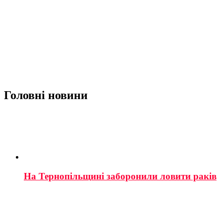
Головні новини
На Тернопільщині заборонили ловити раків