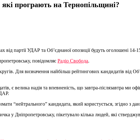
, які програють на Тернопільщині?
х від партії УДАР та Об’єднаної опозиції будуть оголошені 14-1
іпропетровську, повідомляє
Радіо Свобода
.
кругів. Для визначення найбільш рейтингових кандидатів від Об
атів, є велика надія та впевненість, що завтра-післязавтра ми 
ДАР.
имати “нейтрального” кандидата, який користується, згідно з д
чка у Дніпропетровську, пікетувало кілька людей, які стверджува