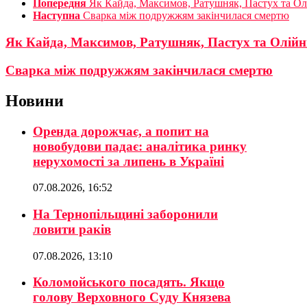
Попередня
Як Кайда, Максимов, Ратушняк, Пастух та Олі
Наступна
Сварка між подружжям закінчилася смертю
Як Кайда, Максимов, Ратушняк, Пастух та Олійни
Сварка між подружжям закінчилася смертю
Новини
Оренда дорожчає, а попит на
новобудови падає: аналітика ринку
нерухомості за липень в Україні
07.08.2026, 16:52
На Тернопільщині заборонили
ловити раків
07.08.2026, 13:10
Коломойського посадять. Якщо
голову Верховного Суду Князева