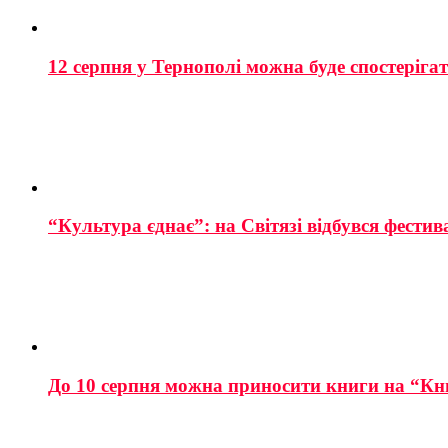
12 серпня у Тернополі можна буде спостеріга
“Культура єднає”: на Світязі відбувся фестив
До 10 серпня можна приносити книги на “Кн