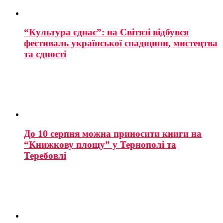
“Культура єднає”: на Світязі відбувся
фестиваль української спадщини, мистецтва
та єдності
До 10 серпня можна приносити книги на
“Книжкову площу” у Тернополі та
Теребовлі