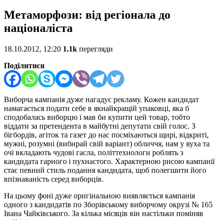
Метаморфози: від регіонала до
націоналіста
18.10.2012, 12:20
1.1k
перегляди
Поділитися
Виборча кампанія дуже нагадує рекламу. Кожен кандидат
намагається подати себе в якнайкращій упаковці, яка б
сподобалась виборцю і мав би купити цей товар, тобто
віддати за претендента в майбутні депутати свій голос. З
бігбордів, агіток та газет до нас посміхаються щирі, відкриті,
мужні, розумні (вибирай свій варіант) обличчя, нам у вуха та
очі вкладають чудові гасла, політтехнологи роблять з
кандидата гарного і пухнастого. Характерною рисою кампанії
стає певний стиль подання кандидата, щоб полегшити його
впізнаваність серед виборців.
На цьому фоні дуже оригінальною виявляється кампанія
одного з кандидатів по Зборівському виборчому окрузі № 165
Івана Чайківського. За кілька місяців він настільки поміняв