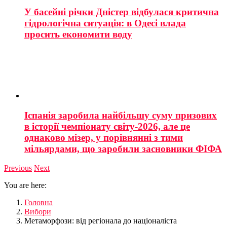
У басейні річки Дністер відбулася критична
гідрологічна ситуація: в Одесі влада
просить економити воду
Іспанія заробила найбільшу суму призових
в історії чемпіонату світу-2026, але це
однаково мізер, у порівнянні з тими
мільярдами, що заробили засновники ФІФА
Previous
Next
You are here:
Головна
Вибори
Метаморфози: від регіонала до націоналіста