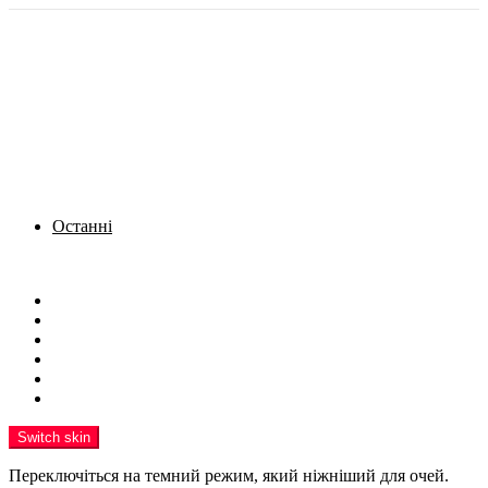
Останні
Menu
Новини
Політика
Кримінал
Фото
Надіслати новину
Реклама на сайті
Switch skin
Переключіться на темний режим, який ніжніший для очей.