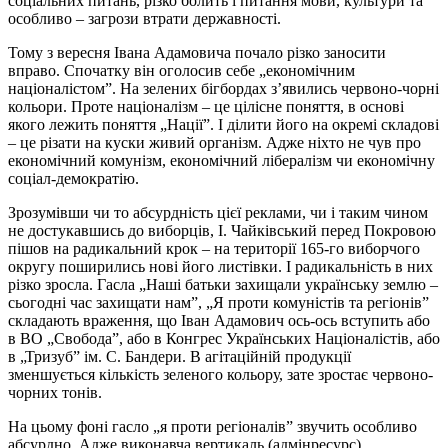
соціальних питань, різко болить і питання мови, культури та
особливо – загрози втрати державності.
Тому з вересня Івана Адамовича почало різко заносити
вправо. Спочатку він оголосив себе „економічним
націоналістом”. На зелених бігбордах з’явились червоно-чорні
кольори. Проте націоналізм – це цілісне поняття, в основі
якого лежить поняття „Нації”. І ділити його на окремі складові
– це різати на куски живий організм. Адже ніхто не чув про
економічний комунізм, економічний лібералізм чи економічну
соціал-демократію.
Зрозумівши чи то абсурдність цієї реклами, чи і таким чином
не достукавшись до виборців, І. Чайківський перед Покровою
пішов на радикальний крок – на території 165-го виборчого
округу поширились нові його листівки. І радикальність в них
різко зросла. Гасла „Наші батьки захищали українську землю –
сьогодні час захищати нам”, „Я проти комуністів та регіонів”
складають враження, що Іван Адамович ось-ось вступить або
в ВО „Свобода”, або в Конгрес Українських Націоналістів, або
в „Тризуб” ім. С. Бандери. В агітаційній продукції
зменшується кількість зеленого кольору, зате зростає червоно-
чорних тонів.
На цьому фоні гасло „я проти регіоналів” звучить особливо
абсурдно. Адже виконавча вертикаль (адмінресурс)