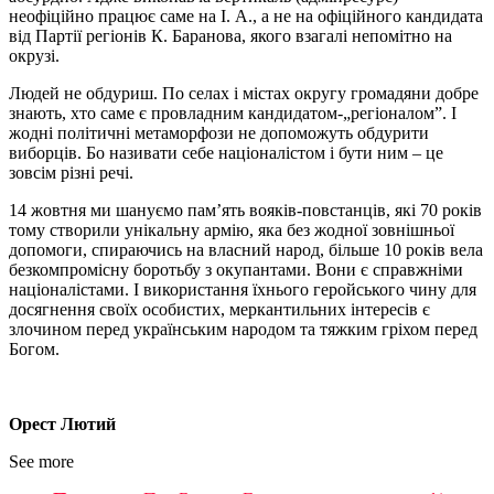
неофіційно працює саме на І. А., а не на офіційного кандидата
від Партії регіонів К. Баранова, якого взагалі непомітно на
окрузі.
Людей не обдуриш. По селах і містах округу громадяни добре
знають, хто саме є провладним кандидатом-„регіоналом”. І
жодні політичні метаморфози не допоможуть обдурити
виборців. Бо називати себе націоналістом і бути ним – це
зовсім різні речі.
14 жовтня ми шануємо пам’ять вояків-повстанців, які 70 років
тому створили унікальну армію, яка без жодної зовнішньої
допомоги, спираючись на власний народ, більше 10 років вела
безкомпромісну боротьбу з окупантами. Вони є справжніми
націоналістами. І використання їхнього геройського чину для
досягнення своїх особистих, меркантильних інтересів є
злочином перед українським народом та тяжким гріхом перед
Богом.
Орест Лютий
See more