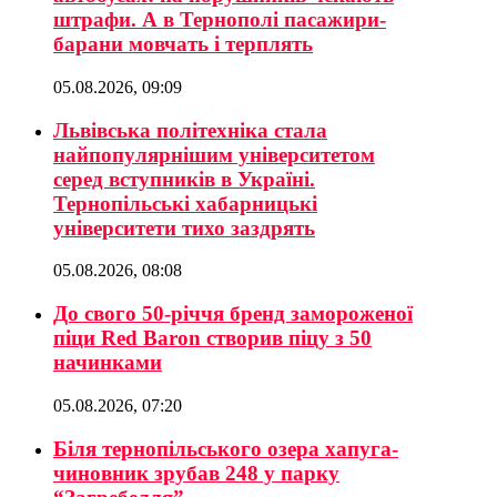
штрафи. А в Тернополі пасажири-
барани мовчать і терплять
05.08.2026, 09:09
Львівська політехніка стала
найпопулярнішим університетом
серед вступників в Україні.
Тернопільські хабарницькі
університети тихо заздрять
05.08.2026, 08:08
До свого 50-річчя бренд замороженої
піци Red Baron створив піцу з 50
начинками
05.08.2026, 07:20
Біля тернопільського озера хапуга-
чиновник зрубав 248 у парку