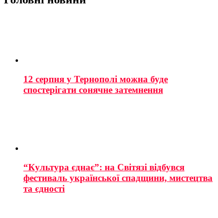
12 серпня у Тернополі можна буде
спостерігати сонячне затемнення
“Культура єднає”: на Світязі відбувся
фестиваль української спадщини, мистецтва
та єдності