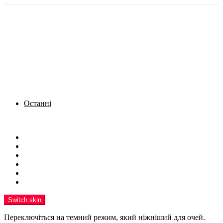
Останні
Menu
Новини
Політика
Кримінал
Фото
Надіслати новину
Реклама на сайті
Switch skin
Переключіться на темний режим, який ніжніший для очей.