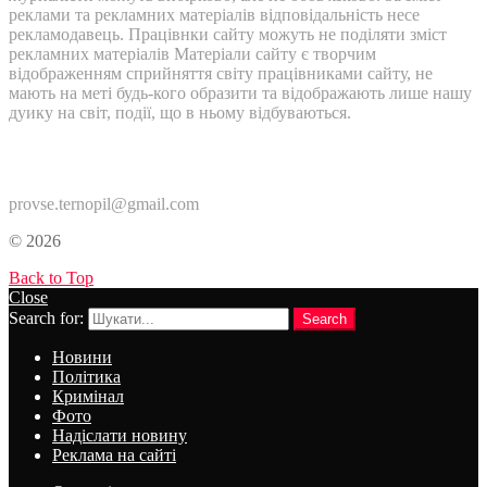
реклами та рекламних матеріалів відповідальність несе
рекламодавець. Працівнки сайту можуть не поділяти зміст
рекламних матеріалів Матеріали сайту є творчим
відображенням сприйняття світу працівниками сайту, не
мають на меті будь-кого образити та відображають лише нашу
дуику на світ, події, що в ньому відбуваються.
Контакти:
provse.ternopil@gmail.com
© 2026
Back to Top
Close
Search for:
Search
Новини
Політика
Кримінал
Фото
Надіслати новину
Реклама на сайті