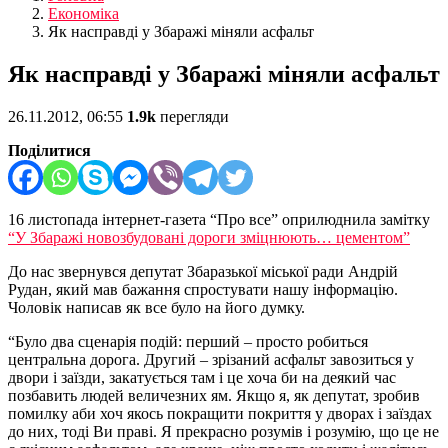
Економіка
Як насправді у Збаражі міняли асфальт
Як насправді у Збаражі міняли асфальт
26.11.2012, 06:55
1.9k
перегляди
Поділитися
16 листопада інтернет-газета “Про все” оприлюднила замітку
“У Збаражі новозбудовані дороги зміцнюють… цементом”
До нас звернувся депутат Збаразької міської ради Андрій
Рудан, який мав бажання спростувати нашу інформацію.
Чоловік написав як все було на його думку.
“Було два сценарія подій: перший – просто робиться
центральна дорога. Другий – зрізаний асфальт завозиться у
двори і заїзди, закатується там і це хоча би на деякий час
позбавить людей величезних ям. Якщо я, як депутат, зробив
помилку аби хоч якось покращити покриття у дворах і заїздах
до них, тоді Ви праві. Я прекрасно розумів і розумію, що це не