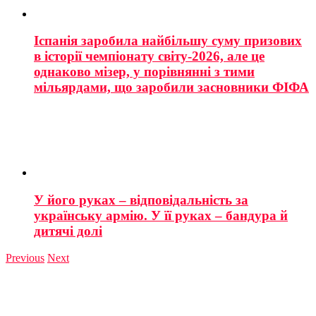
Іспанія заробила найбільшу суму призових
в історії чемпіонату світу-2026, але це
однаково мізер, у порівнянні з тими
мільярдами, що заробили засновники ФІФА
У його руках – відповідальність за
українську армію. У її руках – бандура й
дитячі долі
Previous
Next