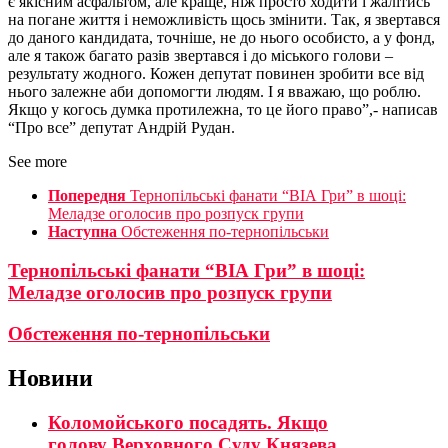
є якісним асфальтом, але краще, ніж просто ходити і жалітись
на погане життя і неможливість щось змінити. Так, я звертався
до даного кандидата, точніше, не до нього особисто, а у фонд,
але я також багато разів звертався і до міського голови –
результату жодного. Кожен депутат повинен зробити все від
нього залежне аби допомогти людям. І я вважаю, що роблю.
Якщо у когось думка протилежна, то це його право”,- написав
“Про все” депутат Андрій Рудан.
See more
Попередня
Тернопільські фанати “ВІА Гри” в шоці:
Меладзе оголосив про розпуск групи
Наступна
Обстеження по-тернопільськи
Тернопільські фанати “ВІА Гри” в шоці:
Меладзе оголосив про розпуск групи
Обстеження по-тернопільськи
Новини
Коломойського посадять. Якщо
голову Верховного Суду Князева