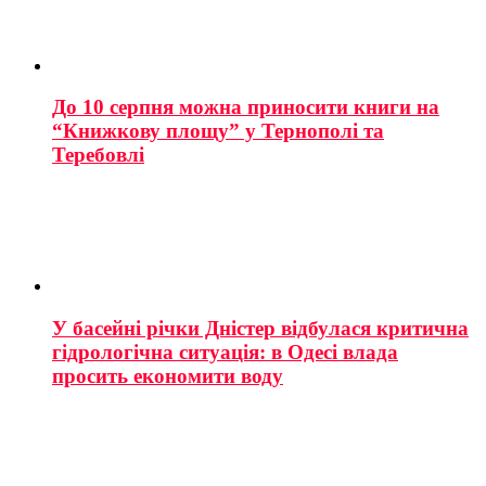
До 10 серпня можна приносити книги на
“Книжкову площу” у Тернополі та
Теребовлі
У басейні річки Дністер відбулася критична
гідрологічна ситуація: в Одесі влада
просить економити воду