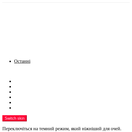
Останні
Menu
Новини
Політика
Кримінал
Фото
Надіслати новину
Реклама на сайті
Switch skin
Переключіться на темний режим, який ніжніший для очей.