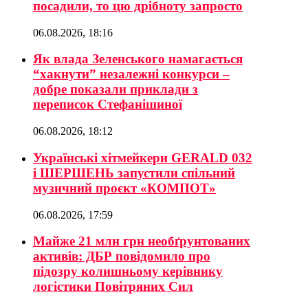
посадили, то цю дрібноту запросто
06.08.2026, 18:16
Як влада Зеленського намагається
“хакнути” незалежні конкурси –
добре показали приклади з
переписок Стефанішиної
06.08.2026, 18:12
Українські хітмейкери GERALD 032
і ШЕРШЕНЬ запустили спільний
музичний проєкт «КОМПОТ»
06.08.2026, 17:59
Майже 21 млн грн необґрунтованих
активів: ДБР повідомило про
підозру колишньому керівнику
логістики Повітряних Сил