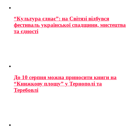
“Культура єднає”: на Світязі відбувся
фестиваль української спадщини, мистецтва
та єдності
До 10 серпня можна приносити книги на
“Книжкову площу” у Тернополі та
Теребовлі