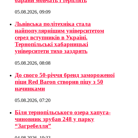
барани мовчать і терплять
05.08.2026, 09:09
Львівська політехніка стала
найпопулярнішим університетом
серед вступників в Україні.
Тернопільські хабарницькі
університети тихо заздрять
05.08.2026, 08:08
До свого 50-річчя бренд замороженої
піци Red Baron створив піцу з 50
начинками
05.08.2026, 07:20
Біля тернопільського озера хапуга-
чиновник зрубав 248 у парку
“Загребелля”
04.08.2026, 19:33