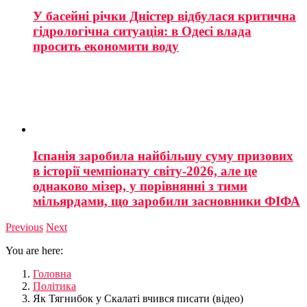
У басейні річки Дністер відбулася критична
гідрологічна ситуація: в Одесі влада
просить економити воду
Іспанія заробила найбільшу суму призових
в історії чемпіонату світу-2026, але це
однаково мізер, у порівнянні з тими
мільярдами, що заробили засновники ФІФА
Previous
Next
You are here:
Головна
Політика
Як Тягнибок у Скалаті вчився писати (відео)