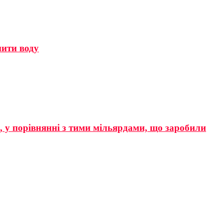
мити воду
р, у порівнянні з тими мільярдами, що заробили