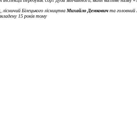
ої інспекції перебуває сорт дуба звичайного, який матиме назву 
к
, лісничий Білецького лісництва
Михайло Демкович
та головний 
акладену 15 років тому