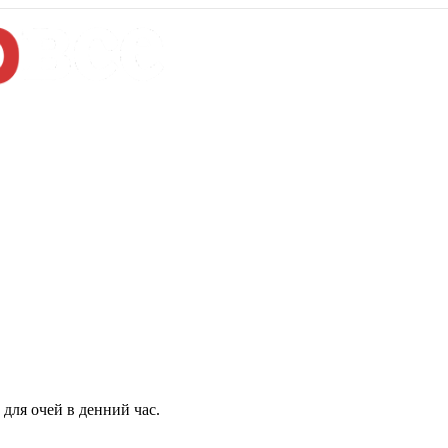
для очей в денний час.