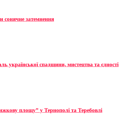
ти сонячне затемнення
аль української спадщини, мистецтва та єдності
ижкову площу” у Тернополі та Теребовлі