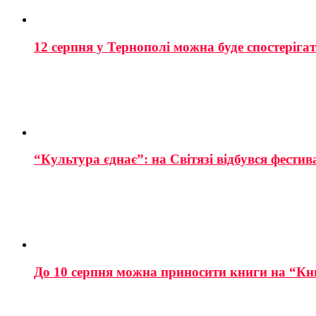
12 серпня у Тернополі можна буде спостеріга
“Культура єднає”: на Світязі відбувся фестив
До 10 серпня можна приносити книги на “Кн