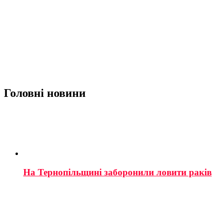
Головні новини
На Тернопільщині заборонили ловити раків