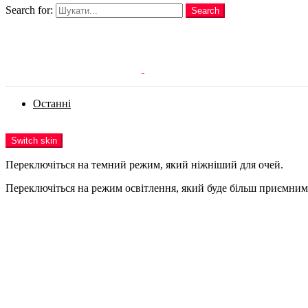
Search for:
Search
Login
Останні
Menu
Switch skin
Переключіться на темний режим, який ніжніший для очей.
Переключіться на режим освітлення, який буде більш приємним 
Login