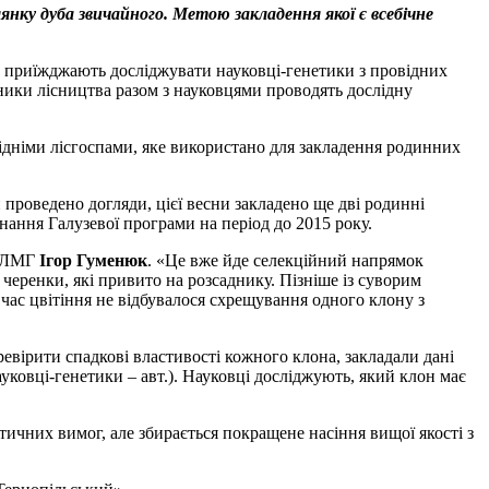
лянку дуба звичайного. Метою закладення якої є всебічне
о приїжджають досліджувати науковці-генетики з провідних
вники лісництва разом з науковцями проводять дослідну
усідніми лісгоспами, яке використано для закладення родинних
и проведено догляди, цієї весни закладено ще дві родинні
нання Галузевої програми на період до 2015 року.
я ЛМГ
Ігор Гуменюк
. «Це вже йде селекційний напрямок
черенки, які привито на розсаднику. Пізніше із суворим
час цвітіння не відбувалося схрещування одного клону з
ревірити спадкові властивості кожного клона, закладали дані
уковці-генетики – авт.). Науковці досліджують, який клон має
тичних вимог, але збирається покращене насіння вищої якості з