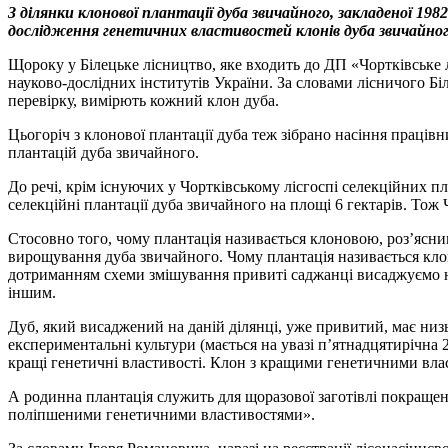
З ділянки клонової плантації дуба звичайного, закладеної 198
дослідження генетичних властивостей клонів дуба звичайног
Щороку у Білецьке лісництво, яке входить до ДП «Чортківське
науково-дослідних інститутів України. За словами лісничого Б
перевірку, вимірють кожний клон дуба.
Цьогоріч з клонової плантації дуба теж зібрано насіння праців
плантацій дуба звичайного.
До речі, крім існуючих у Чортківському лісгоспі селекційних пл
селекційні плантації дуба звичайного на площі 6 гектарів. Тож
Стосовно того, чому плантація називається клоновою, роз’яс
вирощування дуба звичайного. Чому плантація називається клон
дотриманням схеми змішування привиті саджанці висаджуємо на 
іншим.
Дуб, який висаджений на даній ділянці, уже привитий, має низь
експериментальні культури (мається на увазі п’ятнадцятирічна 
кращі генетичні властивості. Клон з кращими генетичними вла
А родинна плантація служить для щоразової заготівлі покращено
поліпшеними генетичними властивостями».