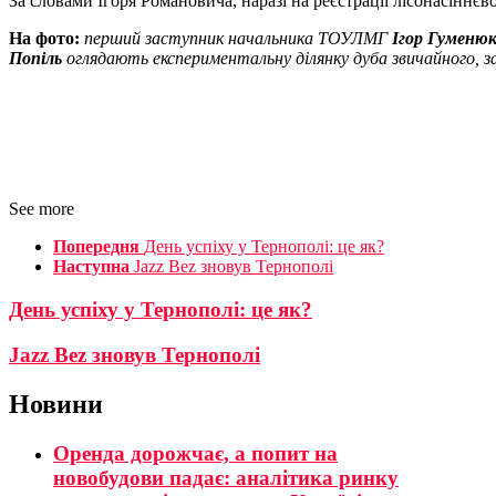
За словами Ігоря Романовича, наразі на реєстрації лісонасіннєв
На фото:
перший заступник начальника ТОУЛМГ
Ігор Гуменю
Попіль
оглядають експериментальну ділянку дуба звичайного, з
See more
Попередня
День успіху у Тернополі: це як?
Наступна
Jazz Bez зновув Тернополі
День успіху у Тернополі: це як?
Jazz Bez зновув Тернополі
Новини
Оренда дорожчає, а попит на
новобудови падає: аналітика ринку