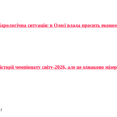
ідрологічна ситуація: в Одесі влада просить еконо
сторії чемпіонату світу-2026, але це однаково мізе
»!