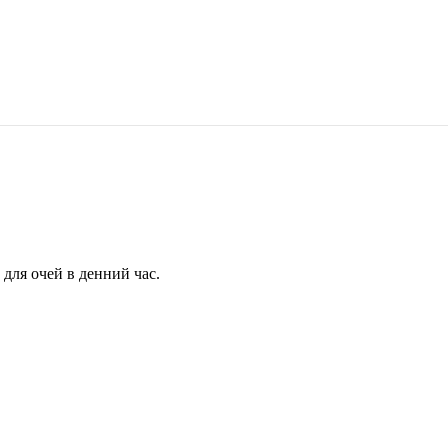
для очей в денний час.