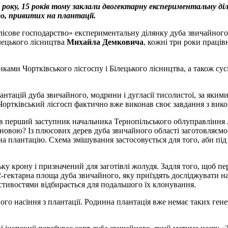
2 року, 15 років тому заклали двогектарну експериментальну ді
о, привитих на плантації.
 лісове господарство» експериментальну ділянку дуба звичайног
ілецького лісництва
Михайла Демковича
, кожні три роки праці
никами Чортківського лісгоспу і Білецького лісництва, а також с
антацій дуба звичайного, модрини і дугласії тисолистої, за яким
 Чортківський лісгосп фактично вже виконав своє завдання з вико
нив перший заступник начальника Тернопільського облуправлінн
овою? Із плюсових дерев дуба звичайного області заготовляємо 
плантацію. Схема змішування застосовується для того, аби під 
ку крону і призначений для заготівлі жолудя. Задля того, щоб пе
2-гектарна площа дуба звичайного, яку приїздять досліджувати на
стивостями відбирається для подальшого їх клонування.
го насіння з плантації. Родинна плантація вже немає таких гене