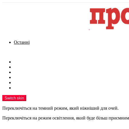
Останні
Menu
Новини
Політика
Кримінал
Фото
Надіслати новину
Реклама на сайті
Switch skin
Переключіться на темний режим, який ніжніший для очей.
Переключіться на режим освітлення, який буде більш приємним 
шукати