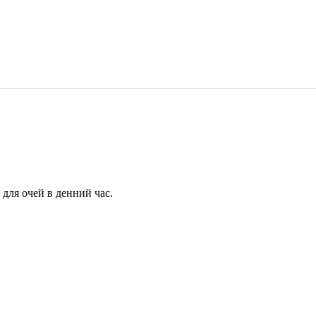
для очей в денний час.