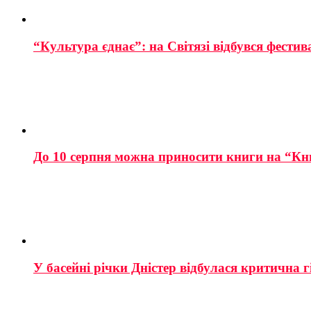
“Культура єднає”: на Світязі відбувся фестив
До 10 серпня можна приносити книги на “Кн
У басейні річки Дністер відбулася критична г