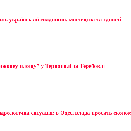
аль української спадщини, мистецтва та єдності
ижкову площу” у Тернополі та Теребовлі
ідрологічна ситуація: в Одесі влада просить еконо