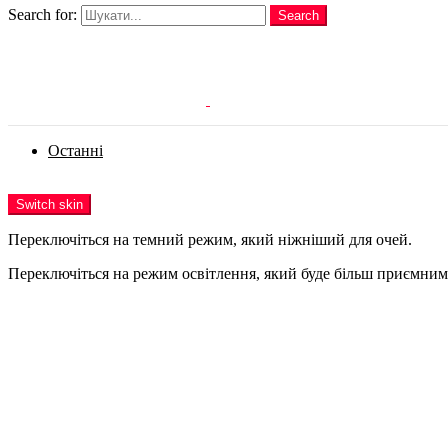
Search for:
Search
Login
Останні
Menu
Switch skin
Переключіться на темний режим, який ніжніший для очей.
Переключіться на режим освітлення, який буде більш приємним 
Login