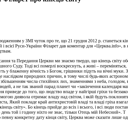
сюдженням у ЗМІ чуток про те, що 21 грудня 2012 р. станеться кіне
 і всієї Руси-України Філарет дав коментар для «Церква.info», в
твам.
ння та Передання Церкви ми знаємо твердо, що кінець світу обов
ного Суду. Тоді всі померлі воскреснуть, а живі – переміняться, 
ь у блаженну вічність з Богом, грішники підуть на вічні муки. Зем
де наслідком природних причин, в тому числі будь-яких астроном
збільшенням числа стихійних лих, знаменнями з неба, голодом, 
юдей, а не так званий парад планет чи «закінчення календаря ма
я приведе до того, що людство впаде у найгірші гріхи та беззако
могою диявола отримає владу над світом, і якій будуть поклонят
ста, Який покладе край антихристовій владі та владі гріха взагал
інець світу». Бо кінець прийде до всіх і всього, і всі люди пос
день той і годину ніхто не знає, тільки Отець мій Небесний». Т
 певну конкретну дату кінця світу, Церква може сказати лише одне