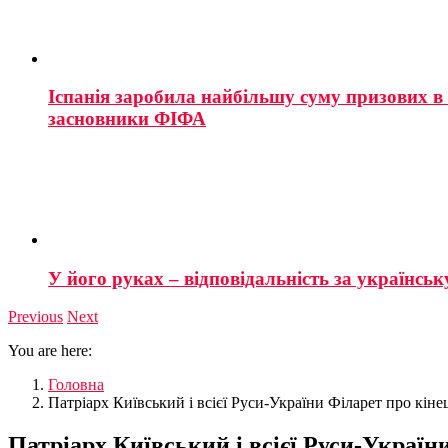
Іспанія заробила найбільшу суму призових в і
засновники ФІФА
У його руках – відповідальність за українську
Previous
Next
You are here:
Головна
Патріарх Київський і всієї Руси-України Філарет про кінец
Патріарх Київський і всієї Руси-Україн