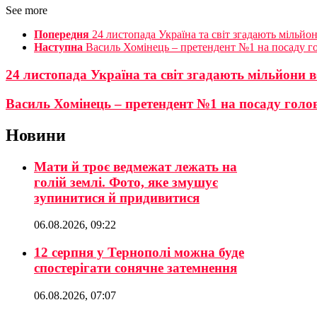
See more
Попередня
24 листопада Україна та світ згадають мільйо
Наступна
Василь Хомінець – претендент №1 на посаду го
24 листопада Україна та світ згадають мільйони в
Василь Хомінець – претендент №1 на посаду голов
Новини
Мати й троє ведмежат лежать на
голій землі. Фото, яке змушує
зупинитися й придивитися
06.08.2026, 09:22
12 серпня у Тернополі можна буде
спостерігати сонячне затемнення
06.08.2026, 07:07