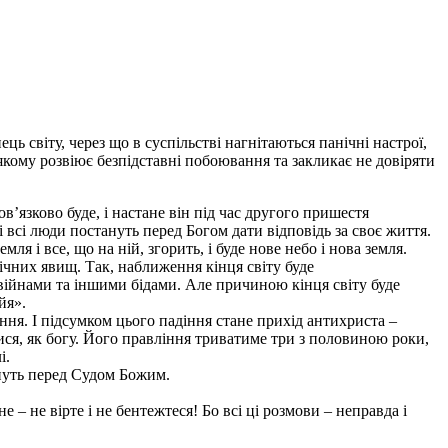
ць світу, через що в суспільстві нагнітаються панічні настрої,
 якому розвіює безпідставні побоювання та закликає не довіряти
’язково буде, і настане він під час другого пришестя
і всі люди постануть перед Богом дати відповідь за своє життя.
ля і все, що на ній, згорить, і буде нове небо і нова земля.
ічних явищ. Так, наближення кінця світу буде
війнами та іншими бідами. Але причиною кінця світу буде
йя».
ння. І підсумком цього падіння стане прихід антихриста –
ися, як богу. Його правління триватиме три з половиною роки,
і.
тануть перед Судом Божим.
 – не вірте і не бентежтеся! Бо всі ці розмови – неправда і