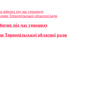
ни вбитих під час геноциду
лови Тернопільської обласної ради
битих під час геноциду
и Тернопільської обласної ради