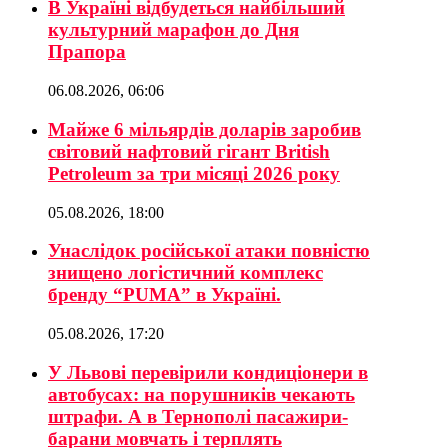
В Україні відбудеться найбільший
культурний марафон до Дня
Прапора
06.08.2026, 06:06
Майже 6 мільярдів доларів заробив
світовий нафтовий гігант British
Petroleum за три місяці 2026 року
05.08.2026, 18:00
Унаслідок російської атаки повністю
знищено логістичний комплекс
бренду “PUMA” в Україні.
05.08.2026, 17:20
У Львові перевірили кондиціонери в
автобусах: на порушників чекають
штрафи. А в Тернополі пасажири-
барани мовчать і терплять