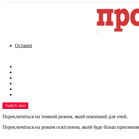
Останні
Menu
Новини
Політика
Кримінал
Фото
Надіслати новину
Реклама на сайті
Switch skin
Переключіться на темний режим, який ніжніший для очей.
Переключіться на режим освітлення, який буде більш приємним 
шукати