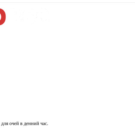
для очей в денний час.