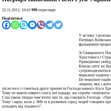
22.11.2012, 10:43
999
перегляди
Поділитися
У зв’язку з розпов
Патріарх Київський
фальшивим пророц
Зі Священного Писа
Христового і Страш
Праведники увійдут
Кінець світу не бу
супроводжуватися 
моральне падіння л
Це моральне падінн
людини, яка з допо
після чого і станеться друге пришестя Господа нашого Ісуса Хри
Тому не мають ніякого сенсу ані поради, ані спроби «пережити к
Слід також твердо пам’ятати про те, що говорить Господь: «Про 
Тому і зараз, коли у ЗМІ та в розмовах серед людей говорять про
походять від лукавого”.