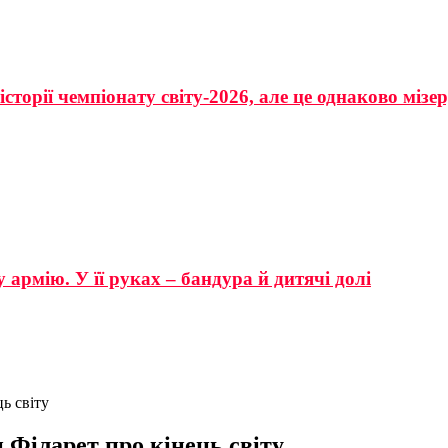
сторії чемпіонату світу-2026, але це однаково мізе
 армію. У її руках – бандура й дитячі долі
ь світу
и Філарет про кінець світу