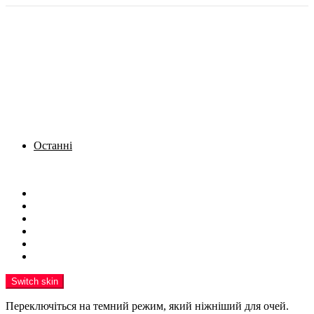
Останні
Menu
Новини
Політика
Кримінал
Фото
Надіслати новину
Реклама на сайті
Switch skin
Переключіться на темний режим, який ніжніший для очей.