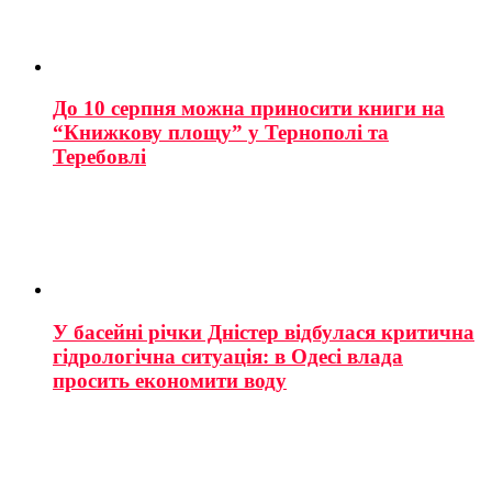
До 10 серпня можна приносити книги на
“Книжкову площу” у Тернополі та
Теребовлі
У басейні річки Дністер відбулася критична
гідрологічна ситуація: в Одесі влада
просить економити воду