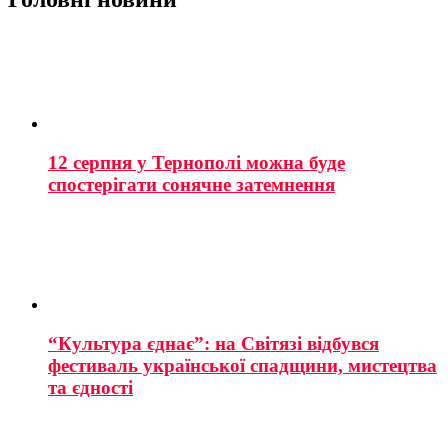
12 серпня у Тернополі можна буде
спостерігати сонячне затемнення
“Культура єднає”: на Світязі відбувся
фестиваль української спадщини, мистецтва
та єдності