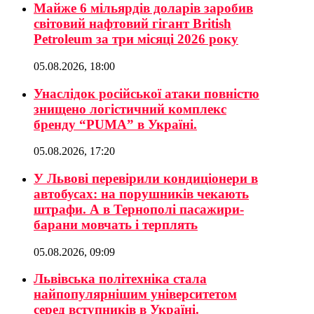
Майже 6 мільярдів доларів заробив
світовий нафтовий гігант British
Petroleum за три місяці 2026 року
05.08.2026, 18:00
Унаслідок російської атаки повністю
знищено логістичний комплекс
бренду “PUMA” в Україні.
05.08.2026, 17:20
У Львові перевірили кондиціонери в
автобусах: на порушників чекають
штрафи. А в Тернополі пасажири-
барани мовчать і терплять
05.08.2026, 09:09
Львівська політехніка стала
найпопулярнішим університетом
серед вступників в Україні.