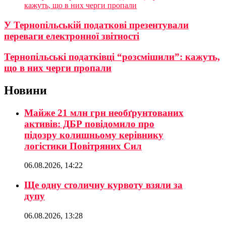
кажуть, що в них черги пропали
У Тернопільській податкові презентували
переваги електронної звітності
Тернопільські податківці “розсмішили”: кажуть,
що в них черги пропали
Новини
Майже 21 млн грн необґрунтованих
активів: ДБР повідомило про
підозру колишньому керівнику
логістики Повітряних Сил
06.08.2026, 14:22
Ще одну столичну курвоту взяли за
дупу
06.08.2026, 13:28