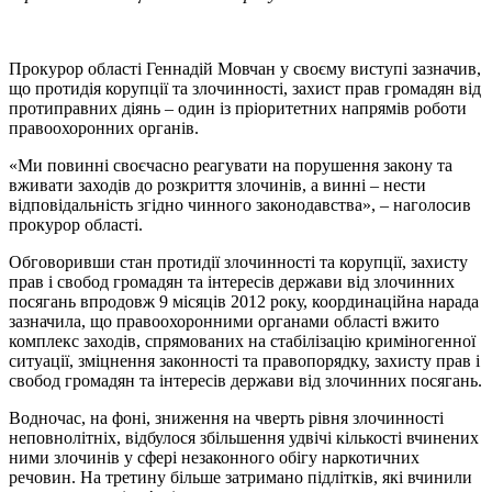
Прокурор області Геннадій Мовчан у своєму виступі зазначив,
що протидія корупції та злочинності, захист прав громадян від
протиправних діянь – один із пріоритетних напрямів роботи
правоохоронних органів.
«Ми повинні своєчасно реагувати на порушення закону та
вживати заходів до розкриття злочинів, а винні – нести
відповідальність згідно чинного законодавства», – наголосив
прокурор області.
Обговоривши стан протидії злочинності та корупції, захисту
прав і свобод громадян та інтересів держави від злочинних
посягань впродовж 9 місяців 2012 року, координаційна нарада
зазначила, що правоохоронними органами області вжито
комплекс заходів, спрямованих на стабілізацію криміногенної
ситуації, зміцнення законності та правопорядку, захисту прав і
свобод громадян та інтересів держави від злочинних посягань.
Водночас, на фоні, зниження на чверть рівня злочинності
неповнолітніх, відбулося збільшення удвічі кількості вчинених
ними злочинів у сфері незаконного обігу наркотичних
речовин. На третину більше затримано підлітків, які вчинили