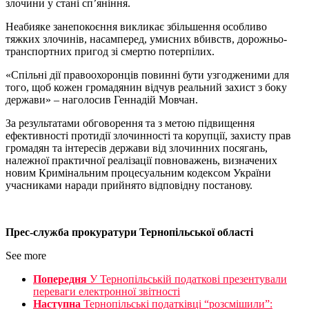
злочини у стані сп’яніння.
Неабияке занепокоєння викликає збільшення особливо
тяжких злочинів, насамперед, умисних вбивств, дорожньо-
транспортних пригод зі смертю потерпілих.
«Спільні дії правоохоронців повинні бути узгодженими для
того, щоб кожен громадянин відчув реальний захист з боку
держави» – наголосив Геннадій Мовчан.
За результатами обговорення та з метою підвищення
ефективності протидії злочинності та корупції, захисту прав
громадян та інтересів держави від злочинних посягань,
належної практичної реалізації повноважень, визначених
новим Кримінальним процесуальним кодексом України
учасниками наради прийнято відповідну постанову.
Прес-служба прокуратури Тернопільської області
See more
Попередня
У Тернопільській податкові презентували
переваги електронної звітності
Наступна
Тернопільські податківці “розсмішили”: