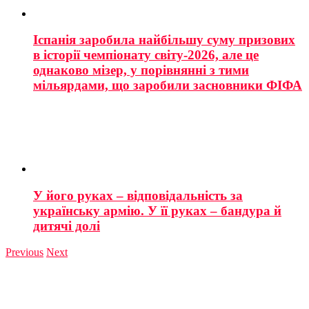
Іспанія заробила найбільшу суму призових
в історії чемпіонату світу-2026, але це
однаково мізер, у порівнянні з тими
мільярдами, що заробили засновники ФІФА
У його руках – відповідальність за
українську армію. У її руках – бандура й
дитячі долі
Previous
Next