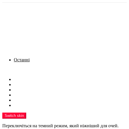
Останні
Menu
Новини
Політика
Кримінал
Фото
Надіслати новину
Реклама на сайті
Switch skin
Переключіться на темний режим, який ніжніший для очей.