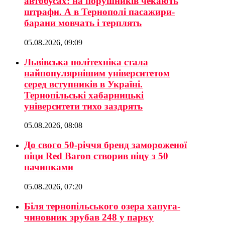
автобусах: на порушників чекають
штрафи. А в Тернополі пасажири-
барани мовчать і терплять
05.08.2026, 09:09
Львівська політехніка стала
найпопулярнішим університетом
серед вступників в Україні.
Тернопільські хабарницькі
університети тихо заздрять
05.08.2026, 08:08
До свого 50-річчя бренд замороженої
піци Red Baron створив піцу з 50
начинками
05.08.2026, 07:20
Біля тернопільського озера хапуга-
чиновник зрубав 248 у парку