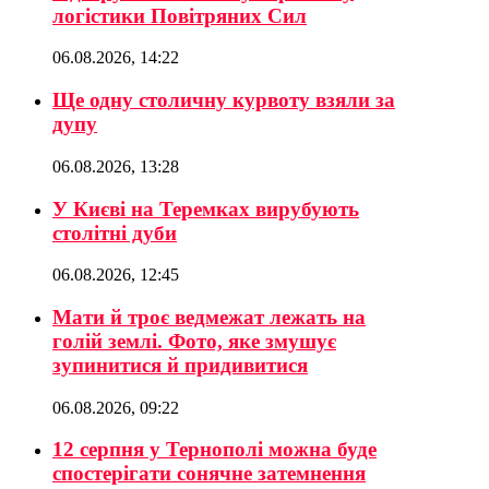
логістики Повітряних Сил
06.08.2026, 14:22
Ще одну столичну курвоту взяли за
дупу
06.08.2026, 13:28
У Києві на Теремках вирубують
столітні дуби
06.08.2026, 12:45
Мати й троє ведмежат лежать на
голій землі. Фото, яке змушує
зупинитися й придивитися
06.08.2026, 09:22
12 серпня у Тернополі можна буде
спостерігати сонячне затемнення