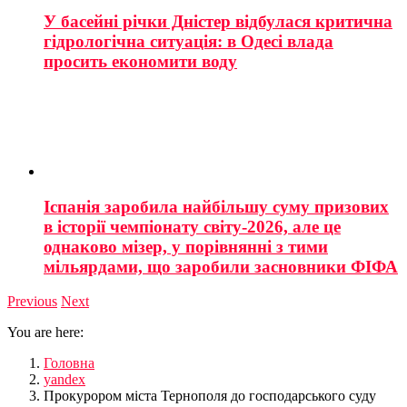
У басейні річки Дністер відбулася критична
гідрологічна ситуація: в Одесі влада
просить економити воду
Іспанія заробила найбільшу суму призових
в історії чемпіонату світу-2026, але це
однаково мізер, у порівнянні з тими
мільярдами, що заробили засновники ФІФА
Previous
Next
You are here:
Головна
yandex
Прокурором міста Тернополя до господарського суду