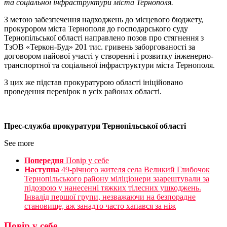
та соціальної інфраструктури міста Тернополя.
З метою забезпечення надходжень до місцевого бюджету,
прокурором міста Тернополя до господарського суду
Тернопільської області направлено позов про стягнення з
ТзОВ «Теркон-Буд» 201 тис. гривень заборгованості за
договором пайової участі у створенні і розвитку інженерно-
транспортної та соціальної інфраструктури міста Тернополя.
З цих же підстав прокуратурою області ініційовано
проведення перевірок в усіх районах області.
Прес-служба прокуратури Тернопільської області
See more
Попередня
Повір у себе
Наступна
49-річного жителя села Великий Глибочок
Тернопільського району міліціонери заарештували за
підозрою у нанесенні тяжких тілесних ушкоджень.
Інвалід першої групи, незважаючи на безпорадне
становище, аж занадто часто хапався за ніж
Повір у себе