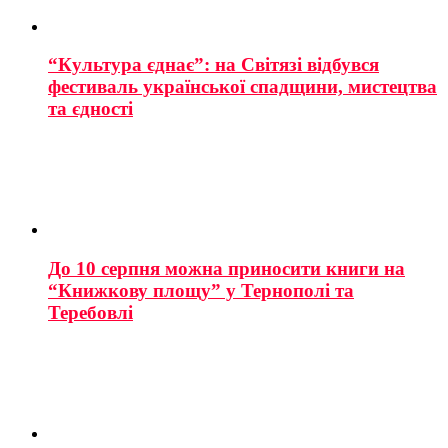
“Культура єднає”: на Світязі відбувся
фестиваль української спадщини, мистецтва
та єдності
До 10 серпня можна приносити книги на
“Книжкову площу” у Тернополі та
Теребовлі