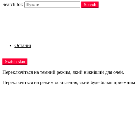
Search for:
Search
Login
Останні
Menu
Switch skin
Переключіться на темний режим, який ніжніший для очей.
Переключіться на режим освітлення, який буде більш приємним 
Login