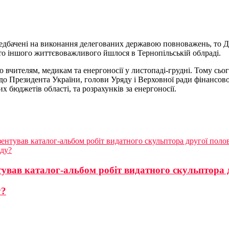
редбачені на виконання делегованих державою повноважень, то Д
гато іншого життєвоважливого йшлося в Тернопільській облраді.
 вчителям, медикам та енергоносії у листопаді-грудні. Тому сьог
о Президента України, голови Уряду і Верховної ради фінансово
 бюджетів області, та розрахунків за енергоносії.
ентував каталог-альбом робіт видатного скульптора другої полов
аду?
вав каталог-альбом робіт видатного скульптора др
у?