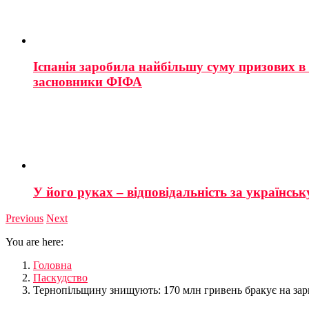
Іспанія заробила найбільшу суму призових в і
засновники ФІФА
У його руках – відповідальність за українську
Previous
Next
You are here:
Головна
Паскудство
Тернопільщину знищують: 170 млн гривень бракує на зар