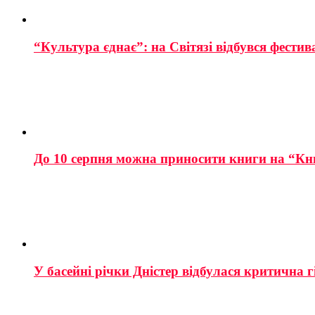
“Культура єднає”: на Світязі відбувся фестив
До 10 серпня можна приносити книги на “Кн
У басейні річки Дністер відбулася критична г