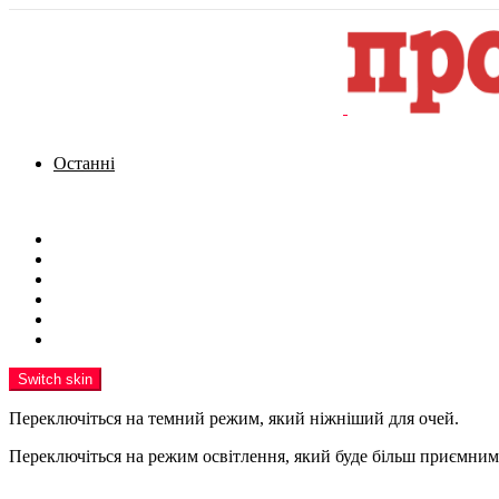
Останні
Menu
Новини
Політика
Кримінал
Фото
Надіслати новину
Реклама на сайті
Switch skin
Переключіться на темний режим, який ніжніший для очей.
Переключіться на режим освітлення, який буде більш приємним 
шукати