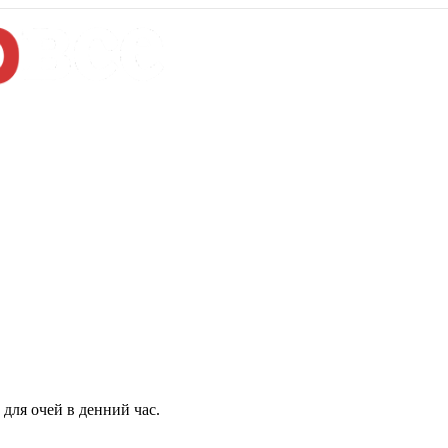
для очей в денний час.