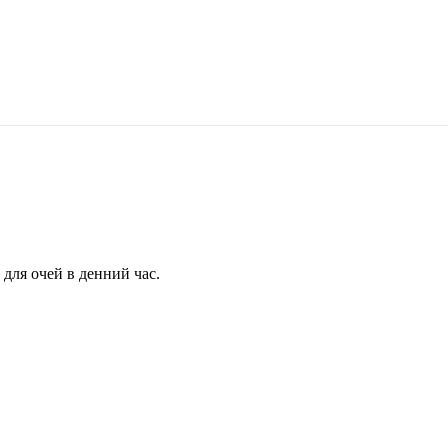
для очей в денний час.