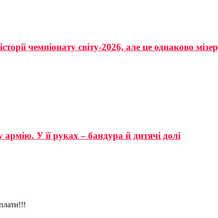
сторії чемпіонату світу-2026, але це однаково мізе
 армію. У її руках – бандура й дитячі долі
плати!!!