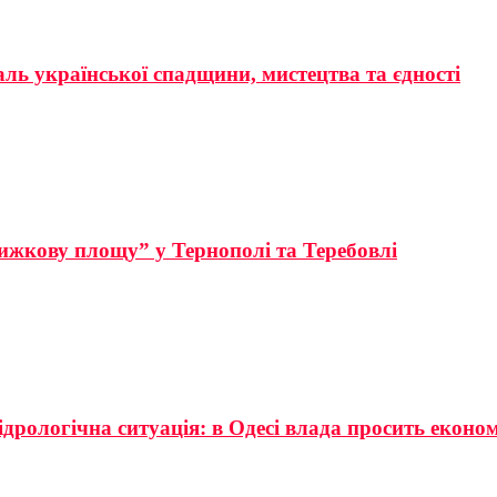
аль української спадщини, мистецтва та єдності
ижкову площу” у Тернополі та Теребовлі
ідрологічна ситуація: в Одесі влада просить еконо