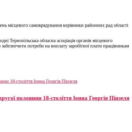
ень місцевого самоврядування керівники районних рад області
одні Тернопільська обласна асоціація органів місцевого
 забезпечити потреби на виплату заробітної плати працівникам
ини 18-століття Іонна Георгія Пінзеля
угої половини 18-століття Іонна Георгія Пінзеля