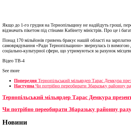
Якщо до 1-го грудня на Тернопільщину не надійдуть гроші, пе
відзначать пікетом під стінами Кабінету міністрів. Про це і ба
Понад 170 мільйонів гривень бракує нашій області на зарплатню
самоврядування «Ради Тернопільщини» звернулась із вимогою д
соціально-культурної сфери, що утримуються за рахунок місцевих
Відео ТВ-4
See more
Попередня
Тернопільський мільярдер Тарас Демкура през
Наступна
Чи потрібно переобирати Збаразьку районну р
Тернопільський мільярдер Тарас Демкура презенту
Чи потрібно переобирати Збаразьку районну рад
Новини