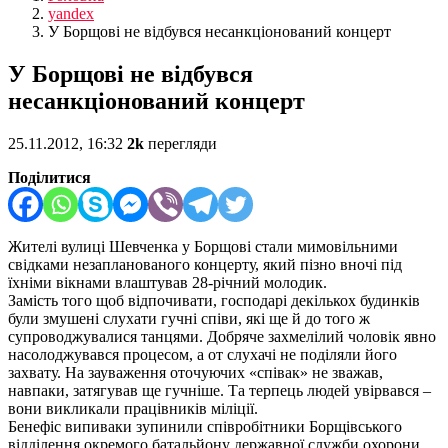
yandex
У Борщові не відбувся несанкціонований концерт
У Борщові не відбувся
несанкціонований концерт
25.11.2012, 16:32
2k
перегляди
Поділитися
Жителі вулиці Шевченка у Борщові стали мимовільними
свідками незапланованого концерту, який пізно вночі під
їхніми вікнами влаштував 28-річний молодик.
Замість того щоб відпочивати, господарі декількох будинків
були змушені слухати гучні співи, які ще й до того ж
супроводжувалися танцями. Добряче захмелілий чоловік явно
насолоджувався процесом, а от слухачі не поділяли його
захвату. На зауваження оточуючих «співак» не зважав,
навпаки, затягував ще гучніше. Та терпець людей увірвався –
вони викликали працівників міліції.
Бенефіс випиваки зупинили співробітники Борщівського
відділення окремого батальйону державної служби охорони