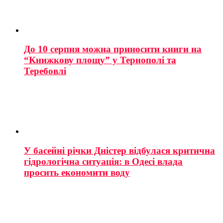
До 10 серпня можна приносити книги на
“Книжкову площу” у Тернополі та
Теребовлі
У басейні річки Дністер відбулася критична
гідрологічна ситуація: в Одесі влада
просить економити воду