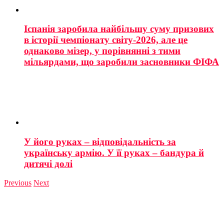
Іспанія заробила найбільшу суму призових
в історії чемпіонату світу-2026, але це
однаково мізер, у порівнянні з тими
мільярдами, що заробили засновники ФІФА
У його руках – відповідальність за
українську армію. У її руках – бандура й
дитячі долі
Previous
Next