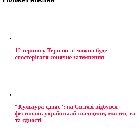
12 серпня у Тернополі можна буде
спостерігати сонячне затемнення
“Культура єднає”: на Світязі відбувся
фестиваль української спадщини, мистецтва
та єдності