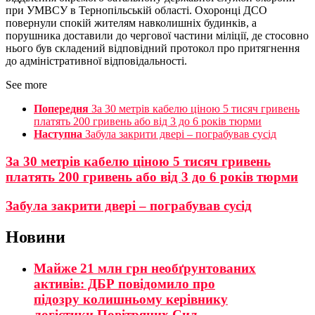
при УМВСУ в Тернопільській області. Охоронці ДСО
повернули спокій жителям навколишніх будинків, а
порушника доставили до чергової частини міліції, де стосовно
нього був складений відповідний протокол про притягнення
до адміністративної відповідальності.
See more
Попередня
За 30 метрів кабелю ціною 5 тисяч гривень
платять 200 гривень або від 3 до 6 років тюрми
Наступна
Забула закрити двері – пограбував сусід
За 30 метрів кабелю ціною 5 тисяч гривень
платять 200 гривень або від 3 до 6 років тюрми
Забула закрити двері – пограбував сусід
Новини
Майже 21 млн грн необґрунтованих
активів: ДБР повідомило про
підозру колишньому керівнику
логістики Повітряних Сил