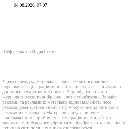
04.08.2026, 07:07
Шеф-редактор Надія Сеник
У разі передруку матеріалів - обов'язкове посилання в
першому абзаці. Працівники сайту спілкується з читачами з
допомогою електронної пошти. Відповідати на листи
журналісти можуть вибірково, але не обов'язково. За зміст
реклами та рекламних матеріалів відповідальність несе
рекламодавець. Працівнки сайту можуть не поділяти зміст
рекламних матеріалів Матеріали сайту є творчим
відображенням сприйняття світу працівниками сайту, не
мають на меті будь-кого образити та відображають лише нашу
дуику на світ, події, що в ньому відбуваються.