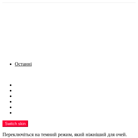
Останні
Menu
Новини
Політика
Кримінал
Фото
Надіслати новину
Реклама на сайті
Switch skin
Переключіться на темний режим, який ніжніший для очей.