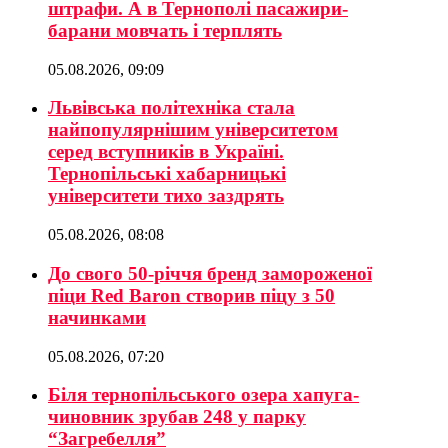
штрафи. А в Тернополі пасажири-
барани мовчать і терплять
05.08.2026, 09:09
Львівська політехніка стала
найпопулярнішим університетом
серед вступників в Україні.
Тернопільські хабарницькі
університети тихо заздрять
05.08.2026, 08:08
До свого 50-річчя бренд замороженої
піци Red Baron створив піцу з 50
начинками
05.08.2026, 07:20
Біля тернопільського озера хапуга-
чиновник зрубав 248 у парку
“Загребелля”