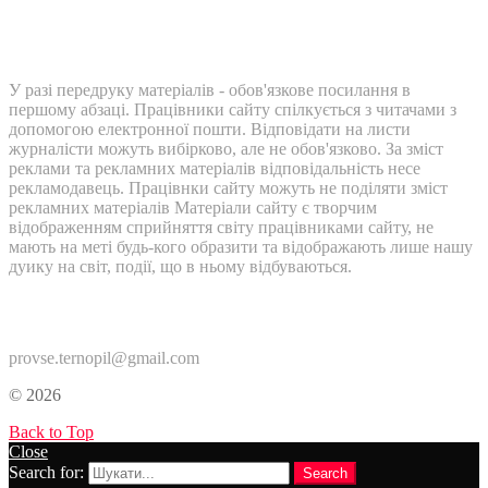
У разі передруку матеріалів - обов'язкове посилання в
першому абзаці. Працівники сайту спілкується з читачами з
допомогою електронної пошти. Відповідати на листи
журналісти можуть вибірково, але не обов'язково. За зміст
реклами та рекламних матеріалів відповідальність несе
рекламодавець. Працівнки сайту можуть не поділяти зміст
рекламних матеріалів Матеріали сайту є творчим
відображенням сприйняття світу працівниками сайту, не
мають на меті будь-кого образити та відображають лише нашу
дуику на світ, події, що в ньому відбуваються.
Контакти:
provse.ternopil@gmail.com
© 2026
Back to Top
Close
Search for:
Search