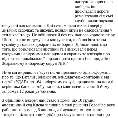
наступного дня після
виборів, інші —
прокладали дороги,
ремонтували сільські
клуби, влаштовували
нечувані для мешканців Дні села, міняли вікна і двері у
дитячих садочках та школах, возили дітей на оздоровлення у
теплі краї тощо. Не обійшлося й без так званого чорного піару.
Що тільки не видумували конкуренти, щоб посіяти зерна
сумніву у головах довірливих виборців. Дійшли навіть до
того, що розклеювали листівки та вимахували перед
глядачами невідомими папірцями в екранах телевізорів про
відкриття кримінальної справи проти одного із кандидатів на
Збаразькому виборчому окрузі №164.
Нині ми вирішили з’ясувати, чи правдивою була інформація
про те, що Віталій Ломакович, кандидат-мажоритарник від
партії «УДАР» по 164 виборчому окрузі, працюючи на посаді
керівника банківської установи, скоїв злочин, за який йому
загрожує 12 років ув’язнення.
З офіційних джерел нам стало відомо, що 10 грудня
апеляційний суд Києва залишив в силі рішення Голосіївського
районного суду від 6 листопада (зауважте, минув лише
тиждень після дати виборів) про скасування постанови про