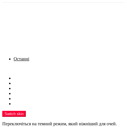
Останні
Menu
Новини
Політика
Кримінал
Фото
Надіслати новину
Реклама на сайті
Switch skin
Переключіться на темний режим, який ніжніший для очей.