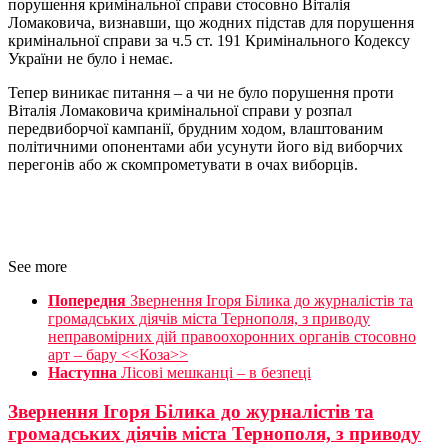
порушення кримінальної справи стосовно Віталія
Ломаковича, визнавши, що жодних підстав для порушення
кримінальної справи за ч.5 ст. 191 Кримінального Кодексу
України не було і немає.
Тепер виникає питання – а чи не було порушення проти
Віталія Ломаковича кримінальної справи у розпал
передвиборчої кампанії, брудним ходом, влаштованим
політичними опонентами аби усунути його від виборчих
перегонів або ж скомпрометувати в очах виборців.
See more
Попередня
Звернення Ігоря Білика до журналістів та
громадських діячів міста Тернополя, з приводу
неправомірних дій правоохоронних органів стосовно
арт – бару <<Коза>>
Наступна
Лісові мешканці – в безпеці
Звернення Ігоря Білика до журналістів та
громадських діячів міста Тернополя, з приводу