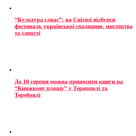
“Культура єднає”: на Світязі відбувся
фестиваль української спадщини, мистецтва
та єдності
До 10 серпня можна приносити книги на
“Книжкову площу” у Тернополі та
Теребовлі