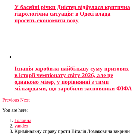
У басейні річки Дністер відбулася критична
гідрологічна ситуація: в Одесі влада
просить економити воду
Іспанія заробила найбільшу суму призових
в історії чемпіонату світу-2026, але це
однаково мізер, у порівнянні з тими
мільярдами, що заробили засновники ФІФА
Previous
Next
You are here:
Головна
yandex
Кримінальну справу проти Віталія Ломаковича закрили