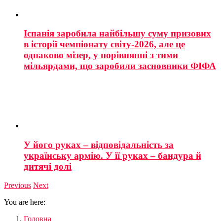
Іспанія заробила найбільшу суму призових
в історії чемпіонату світу-2026, але це
однаково мізер, у порівнянні з тими
мільярдами, що заробили засновники ФІФА
У його руках – відповідальність за
українську армію. У її руках – бандура й
дитячі долі
Previous
Next
You are here:
Головна