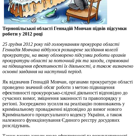
Тернопільської області Геннадій Мовчан підвів підсумки
роботи у 2012 році
25 грудня 2012 року під головуванням прокурора області
Геннадія Мовчана відбулося розширене засідання колегії
прокуратури, на якому обговорено підсумки роботи органів
прокуратури області за поточний рік та заходи, спрямовані
на підвищення ефективності їх діяльності, а також визначено
основні завдання на наступний період.
Як відзначив Геннадій Мовчан, органами прокуратури області
проведено значний обсяг роботи з метою підвищення
ефективності прокурорсько-слідчої діяльності відповідно до
сучасних вимог, зміцнення законності та правопорядку у
регіоні. Зосереджено зусилля на реалізацію повноважень у
кримінальному провадженні відповідно до вимог нового
Кримінального процесуального кодексу України, а також
належного функціонування Єдиного реєстру досудових
розслідувань.
Також вжито заходи щодо ефективності та результативності