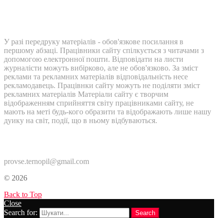
У разі передруку матеріалів - обов'язкове посилання в
першому абзаці. Працівники сайту спілкується з читачами з
допомогою електронної пошти. Відповідати на листи
журналісти можуть вибірково, але не обов'язково. За зміст
реклами та рекламних матеріалів відповідальність несе
рекламодавець. Працівнки сайту можуть не поділяти зміст
рекламних матеріалів Матеріали сайту є творчим
відображенням сприйняття світу працівниками сайту, не
мають на меті будь-кого образити та відображають лише нашу
дуику на світ, події, що в ньому відбуваються.
Контакти:
provse.ternopil@gmail.com
© 2026
Back to Top
Close
Search for:
Search