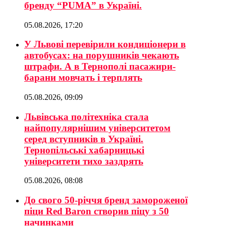
бренду “PUMA” в Україні.
05.08.2026, 17:20
У Львові перевірили кондиціонери в
автобусах: на порушників чекають
штрафи. А в Тернополі пасажири-
барани мовчать і терплять
05.08.2026, 09:09
Львівська політехніка стала
найпопулярнішим університетом
серед вступників в Україні.
Тернопільські хабарницькі
університети тихо заздрять
05.08.2026, 08:08
До свого 50-річчя бренд замороженої
піци Red Baron створив піцу з 50
начинками