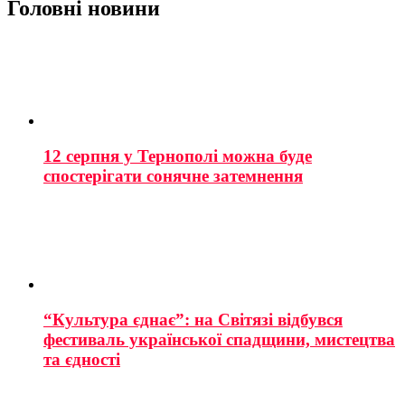
Головні новини
12 серпня у Тернополі можна буде
спостерігати сонячне затемнення
“Культура єднає”: на Світязі відбувся
фестиваль української спадщини, мистецтва
та єдності