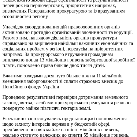
перевірок на першочергових, пріоритетних напрямах,
визначених Генеральною прокуратурою та із врахуванням
особливостей регіону.
Унаслідок скоординованих дій правоохоронних органів
активізовано протидію організованій злочинності та корупції.
Разом з тим, наглядову діяльність органів прокуратури
спрямовано на вирішення найбільш важливих економічних та
соціальних проблем у регіоні, передусім на пріоритетних
напрямах. За прокурорського втручання громадянам
виплачено понад 13 мільйонів гривень заборгованої заробітної
плати, поновлено права більше двох тисяч дітей.
Вжитими заходами досягнуто більше ніж на 11 мільйонів
зменшення заборгованості зі сплати страхових внесків до
Пенсійного фонду України.
Проведено результативні перевірки дотримання земельного
законодавства, засобами прокурорського реагування реально
повернуто майже півтисячі гектарів землі.
Ефективно застосовувались представницькі повноваження
щодо захисту інтересів держави у бюджетній сфері,
пред’явлено позовів майже на шість мільйонів гривень,
реально стягнуто належних до сплати 55 мільйонів гривень.