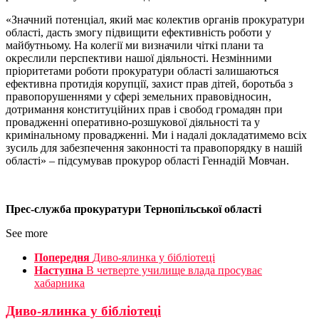
«Значний потенціал, який має колектив органів прокуратури
області, дасть змогу підвищити ефективність роботи у
майбутньому. На колегії ми визначили чіткі плани та
окреслили перспективи нашої діяльності. Незмінними
пріоритетами роботи прокуратури області залишаються
ефективна протидія корупції, захист прав дітей, боротьба з
правопорушеннями у сфері земельних правовідносин,
дотримання конституційних прав і свобод громадян при
провадженні оперативно-розшукової діяльності та у
кримінальному провадженні. Ми і надалі докладатимемо всіх
зусиль для забезпечення законності та правопорядку в нашій
області» – підсумував прокурор області Геннадій Мовчан.
Прес-служба прокуратури Тернопільської області
See more
Попередня
Диво-ялинка у бібліотеці
Наступна
В четверте училище влада просуває
хабарника
Диво-ялинка у бібліотеці