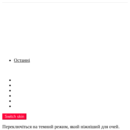
Останні
Menu
Новини
Політика
Кримінал
Фото
Надіслати новину
Реклама на сайті
Switch skin
Переключіться на темний режим, який ніжніший для очей.