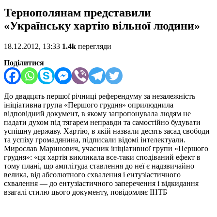
Тернополянам представили
«Українську хартію вільної людини»
18.12.2012, 13:33
1.4k
перегляди
Поділитися
До двадцять першої річниці референдуму за незалежність
ініціативна група «Першого грудня» оприлюднила
відповідний документ, в якому запропонувала людям не
падати духом під тягарем неправди та самостійно будувати
успішну державу. Хартію, в якій назвали десять засад свободи
та успіху громадянина, підписали відомі інтелектуали.
Мирослав Маринович, учасник ініціативної групи «Першого
грудня»: «ця хартія викликала все-таки сподіваний ефект в
тому плані, що амплітуда ставлення до неї є надзвичайно
велика, від абсолютного схвалення і ентузіастичного
схвалення — до ентузіастичного заперечення і відкидання
взагалі стилю цього документу, повідомляє ІНТБ