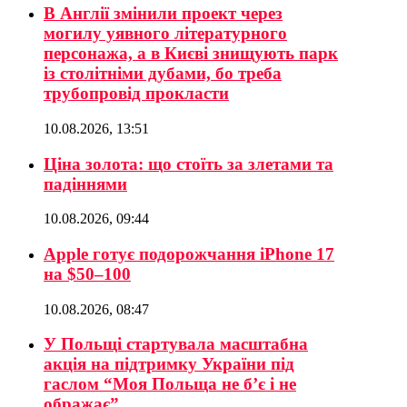
В Англії змінили проект через
могилу уявного літературного
персонажа, а в Києві знищують парк
із столітніми дубами, бо треба
трубопровід прокласти
10.08.2026, 13:51
Ціна золота: що стоїть за злетами та
падіннями
10.08.2026, 09:44
Apple готує подорожчання iPhone 17
на $50–100
10.08.2026, 08:47
У Польщі стартувала масштабна
акція на підтримку України під
гаслом “Моя Польща не б’є і не
ображає”