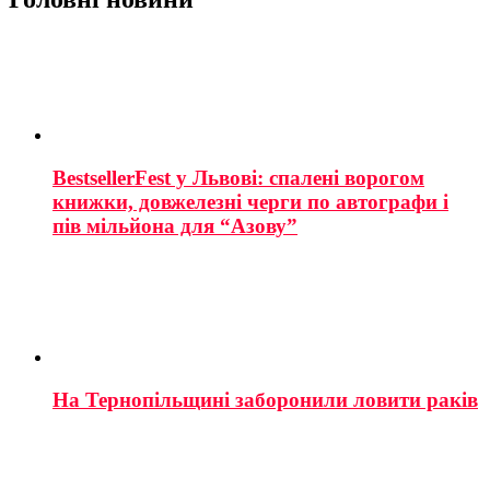
BestsellerFest у Львові: спалені ворогом
книжки, довжелезні черги по автографи і
пів мільйона для “Азову”
На Тернопільщині заборонили ловити раків