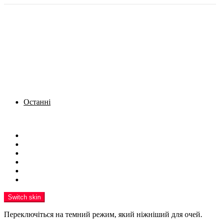
Останні
Menu
Новини
Політика
Кримінал
Фото
Надіслати новину
Реклама на сайті
Switch skin
Переключіться на темний режим, який ніжніший для очей.