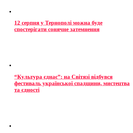
12 серпня у Тернополі можна буде
спостерігати сонячне затемнення
“Культура єднає”: на Світязі відбувся
фестиваль української спадщини, мистецтва
та єдності