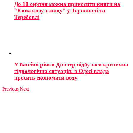
До 10 серпня можна приносити книги на
“Книжкову площу” у Тернополі та
Теребовлі
У басейні річки Дністер відбулася критична
гідрологічна ситуація: в Одесі влада
просить економити воду
Previous
Next