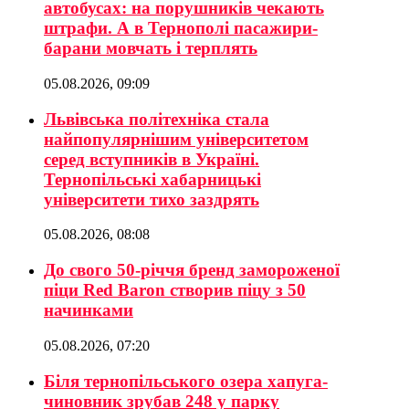
автобусах: на порушників чекають
штрафи. А в Тернополі пасажири-
барани мовчать і терплять
05.08.2026, 09:09
Львівська політехніка стала
найпопулярнішим університетом
серед вступників в Україні.
Тернопільські хабарницькі
університети тихо заздрять
05.08.2026, 08:08
До свого 50-річчя бренд замороженої
піци Red Baron створив піцу з 50
начинками
05.08.2026, 07:20
Біля тернопільського озера хапуга-
чиновник зрубав 248 у парку