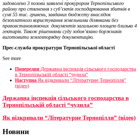
задоволено 3 позови заявлені прокурором Тернопільського
району про стягнення з суб’єктів господарювання збитків в
сумі 55 тис. гривень, завданих бюджету внаслідок
безоплатного користування земельними ділянками без
правовстановлюючих документів загальною площею близько 4
гектарів. Також рішеннями суду зобов’язано боржників
виготовити землевпорядну документацію.
Прес-служба прокуратури Тернопільської області
See more
Попередня
Державна інспекція сільського господарства
в Тернопільській області “чудила”
Наступна
Як відкривали “Літературне Тернопілля”
(відео)
Державна інспекція сільського господарства в
Тернопільській області “чудила”
Як відкривали “Літературне Тернопілля” (відео)
Новини