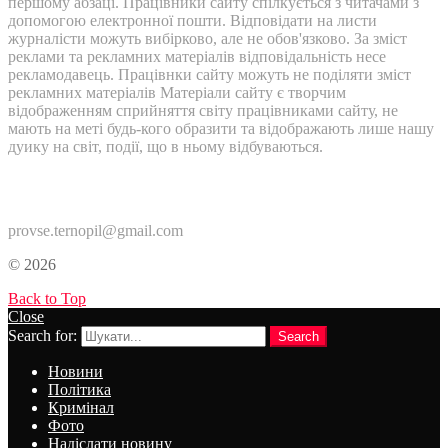
першому абзаці. Працівники сайту спілкується з читачами з
допомогою електронної пошти. Відповідати на листи
журналісти можуть вибірково, але не обов'язково. За зміст
реклами та рекламних матеріалів відповідальність несе
рекламодавець. Працівнки сайту можуть не поділяти зміст
рекламних матеріалів Матеріали сайту є творчим
відображенням сприйняття світу працівниками сайту, не
мають на меті будь-кого образити та відображають лише нашу
дуику на світ, події, що в ньому відбуваються.
Контакти:
provse.ternopil@gmail.com
© 2026
Back to Top
Close
Search for:
Search
Новини
Політика
Кримінал
Фото
Надіслати новину