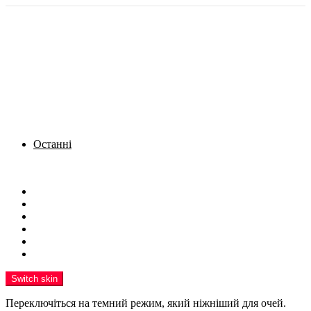
Останні
Menu
Новини
Політика
Кримінал
Фото
Надіслати новину
Реклама на сайті
Switch skin
Переключіться на темний режим, який ніжніший для очей.