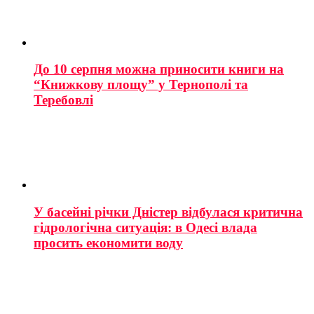
До 10 серпня можна приносити книги на
“Книжкову площу” у Тернополі та
Теребовлі
У басейні річки Дністер відбулася критична
гідрологічна ситуація: в Одесі влада
просить економити воду