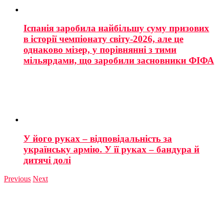
Іспанія заробила найбільшу суму призових
в історії чемпіонату світу-2026, але це
однаково мізер, у порівнянні з тими
мільярдами, що заробили засновники ФІФА
У його руках – відповідальність за
українську армію. У її руках – бандура й
дитячі долі
Previous
Next