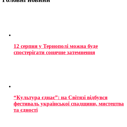
12 серпня у Тернополі можна буде
спостерігати сонячне затемнення
“Культура єднає”: на Світязі відбувся
фестиваль української спадщини, мистецтва
та єдності