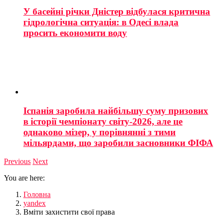
У басейні річки Дністер відбулася критична
гідрологічна ситуація: в Одесі влада
просить економити воду
Іспанія заробила найбільшу суму призових
в історії чемпіонату світу-2026, але це
однаково мізер, у порівнянні з тими
мільярдами, що заробили засновники ФІФА
Previous
Next
You are here:
Головна
yandex
Вміти захистити свої права