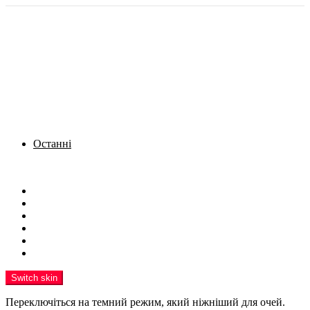
Останні
Menu
Новини
Політика
Кримінал
Фото
Надіслати новину
Реклама на сайті
Switch skin
Переключіться на темний режим, який ніжніший для очей.