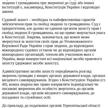
людини і громадянина при зверненні до суду або інших
інституцій є, насамперед, Конституція України і відповідні
закони.
Судовий захист – необхідна та найефективніша гарантія
забезпечення прав та свобод людини та громадянина. Суд є
пріоритетним, але далеко не єдиним органом захисту прав і
свобод людини й громадянина, на що прямо звертається увага
в Конституції. Зокрема, зазначається, що кожен може
звернутися за захистом своїх прав до Уповноваженого
Верховної Ради України з прав людини, до відповідних
міжнародних судових установ чи до відповідних органів
міжнародних організацій, членом або учасником яких є
Україна, якщо використані всі національні засоби правового
захисту (державні засоби захисту).
Адміністративні засоби захисту передбачають розгляд
звернень громадян у вищих органах державної влади, органах
місцевого самоврядування. Згідно з Конституцією України (ст.
40), кожна людина має право направляти індивідуальні чи
письмові звернення або особисто звертатись до органів
державної влади, органів місцевого самоврядування, до
посадових та службових осіб.
До прикладу, до податкових органів Тернопільської області