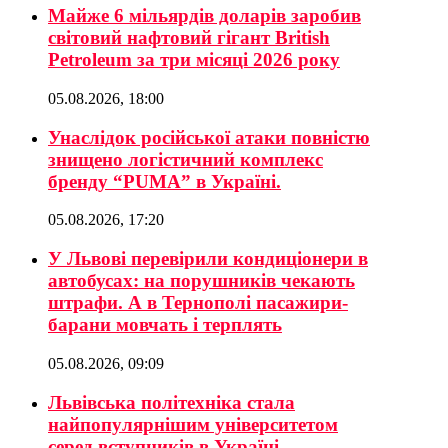
Майже 6 мільярдів доларів заробив
світовий нафтовий гігант British
Petroleum за три місяці 2026 року
05.08.2026, 18:00
Унаслідок російської атаки повністю
знищено логістичний комплекс
бренду “PUMA” в Україні.
05.08.2026, 17:20
У Львові перевірили кондиціонери в
автобусах: на порушників чекають
штрафи. А в Тернополі пасажири-
барани мовчать і терплять
05.08.2026, 09:09
Львівська політехніка стала
найпопулярнішим університетом
серед вступників в Україні.