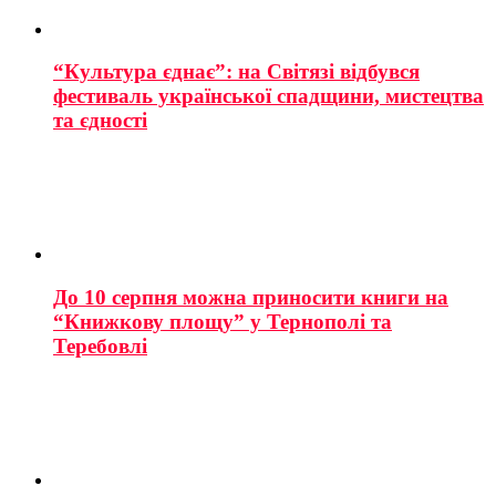
“Культура єднає”: на Світязі відбувся
фестиваль української спадщини, мистецтва
та єдності
До 10 серпня можна приносити книги на
“Книжкову площу” у Тернополі та
Теребовлі