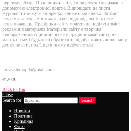
першому абзаці. Працівники сайту спілкується з читачами з
допомогою електронної пошти. Відповідати на листи
журналісти можуть вибірково, але не обов'язково. За зміст
реклами та рекламних матеріалів відповідальність несе
рекламодавець. Працівнки сайту можуть не поділяти зміст
рекламних матеріалів Матеріали сайту є творчим
відображенням сприйняття світу працівниками сайту, не
мають на меті будь-кого образити та відображають лише нашу
дуику на світ, події, що в ньому відбуваються.
Контакти:
provse.ternopil@gmail.com
© 2026
Back to Top
Close
Search for:
Search
Новини
Політика
Кримінал
Фото