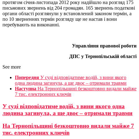
протягом січня-листопада 2012 року надійшло на розгляд 175
письмових звернень від 204 громадян. 165 звернень податкові
органи області розглянули у встановлений законом термін, а
по 10 зверненнях термін розгляду ще не настав і вони
перебувають на виконанні.
Управління правової роботи
ДПС у Тернопільській області
See more
Попередня
У суді відповідатиме водій, з вини якого
одна людина загинула, а ще двоє – отримали травми
Наступна
На Тернопільщині безкоштовно видали майже
7 тис. електронних ключів
У суді відповідатиме водій, з вини якого одна
людина загинула, а ще двоє – отримали травми
На Тернопільщині безкоштовно видали майже 7
тис. електронних ключів