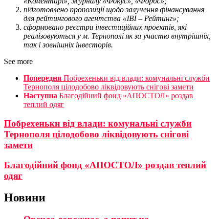
«Коментарі», журналу «Фокус», «Форбс»;
підготовлено пропозиції щодо залучення фінансування
для рейтингового агентства «IBI – Рейтинг»;
сформовано реєстри інвестиційних проектів, які
реалізовуються у м. Тернополі як за участю внутрішніх,
так і зовнішніх інвесторів.
See more
Попередня
Побрехеньки від влади: комунальні служби
Тернополя цілодобово ліквідовують снігові замети
Наступна
Благодійний фонд «АПОСТОЛ» роздав
теплий одяг
Побрехеньки від влади: комунальні служби
Тернополя цілодобово ліквідовують снігові
замети
Благодійний фонд «АПОСТОЛ» роздав теплий
одяг
Новини