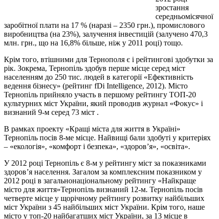
зростання
середньомісячної
заробітної плати на 17 % (наразі – 2350 грн.), промислового
виробництва (на 23%), залучення інвестицій (залучено 470,3
млн. грн., що на 16,8% більше, ніж у 2011 році) тощо.
Крім того, втішними для Тернополя є і рейтингові здобутки за
рік. Зокрема, Тернопіль здобув перше місце серед міст
населенням до 250 тис. людей в категорії «Ефективність
ведення бізнесу» (рейтинг fDi Intelligence, 2012). Місто
Тернопіль прийняло участь в першому рейтингу ТОП-20
культурних міст України, який проводив журнал «Фокус» і
визнаний 9-м серед 73 міст .
В рамках проекту «Кращі міста для життя в Україні»
Тернопіль посів 8-ме місце. Найвищі бали здобуті у критеріях
– «екологія», «комфорт і безпека», «здоров’я», «освіта».
У 2012 році Тернопіль є 8-м у рейтингу міст за показниками
здоров’я населення. Загалом за комплексним показником у
2012 році в загальнонаціональному рейтингу «Найкраще
місто для життя»Тернопіль визнаний 12-м. Тернопіль посів
четверте місце у щорічному рейтингу розвитку найбільших
міст України з 45 найбільших міст України. Крім того, наше
місто у топ-20 найбагатших міст України, за 13 місце в