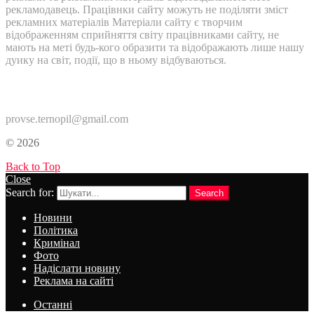
рекламодавець. Працівнки сайту можуть не поділяти зміст
рекламних матеріалів Матеріали сайту є творчим
відображенням сприйняття світу працівниками сайту, не
мають на меті будь-кого образити та відображають лише нашу
дуику на світ, події, що в ньому відбуваються.
Контакти:
provse.ternopil@gmail.com
© 2026
Back to Top
Close
Search for:
Search
Новини
Політика
Кримінал
Фото
Надіслати новину
Реклама на сайті
Останні