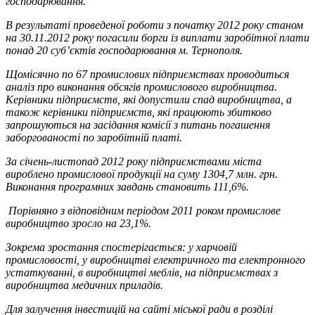
господарювання.
В результаті проведеної роботи з початку 2012 року станом
на 30.11.2012 року погасили борги із виплати заробітної плати
понад 20 суб’єктів господарювання м. Тернополя.
Щомісячно по 67 промислових підприємствах проводиться
аналіз про виконання обсягів промислового виробництва.
Керівники підприємств, які допустили спад виробництва, а
також керівники підприємств, які працюють збитково
запрошуються на засідання комісії з питань погашення
заборгованості по заробітній платі.
За січень-листопад 2012 року підприємствами міста
вироблено промислової продукції на суму 1304,7 млн. грн.
Виконання програмних завдань становить 111,6%.
Порівняно з відповідним періодом 2011 роком промислове
виробництво зросло на 23,1%.
Зокрема зростання спостерігається: у харчовій
промисловості, у виробництві електричного та електронного
устаткуванні, в виробництві меблів, на підприємствах з
виробництва медичних приладів.
Для залучення інвестицій на сайті міської ради в розділі