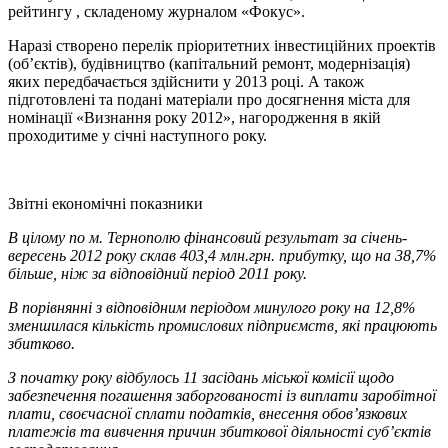
рейтингу , складеному журналом «Фокус».
Наразі створено перелік пріоритетних інвестиційних проектів
(об’єктів), будівництво (капітальний ремонт, модернізація)
яких передбачається здійснити у 2013 році. А також
підготовлені та подані матеріали про досягнення міста для
номінації «Визнання року 2012», нагородження в якій
проходитиме у січні наступного року.
Звітні економічні показники
В цілому по м. Тернополю фінансовий результат за січень-
вересень 2012 року склав 403,4 млн.грн. прибутку, що на 38,7%
більше, ніж за відповідний період 2011 року.
В порівнянні з відповідним періодом минулого року на 12,8%
зменшилася кількість промислових підприємств, які працюють
збитково.
З початку року відбулось 11 засідань міської комісії щодо
забезпечення погашення заборгованості із виплати заробітної
плати, своєчасної сплати податків, внесення обов’язкових
платежів та вивчення причин збиткової діяльності суб’єктів