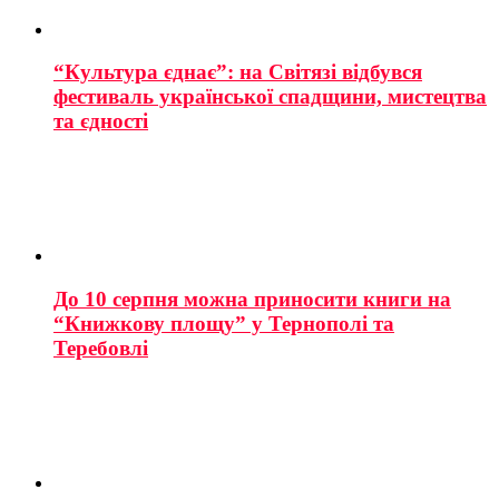
“Культура єднає”: на Світязі відбувся
фестиваль української спадщини, мистецтва
та єдності
До 10 серпня можна приносити книги на
“Книжкову площу” у Тернополі та
Теребовлі