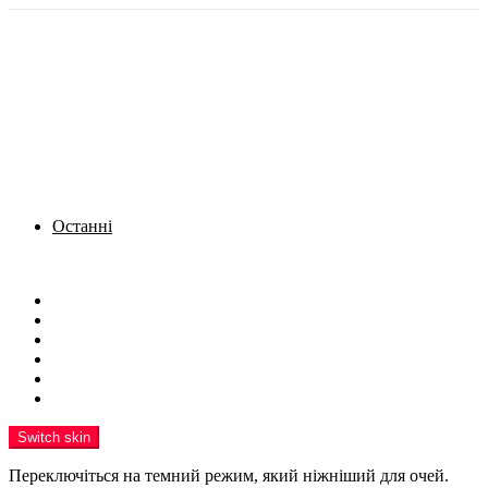
Останні
Menu
Новини
Політика
Кримінал
Фото
Надіслати новину
Реклама на сайті
Switch skin
Переключіться на темний режим, який ніжніший для очей.