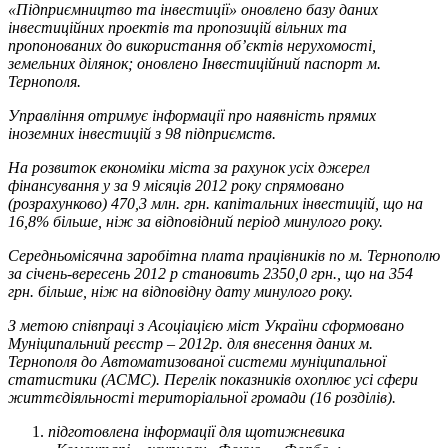
«Підприємництво та інвестиції» оновлено базу даних
інвестиційних проектів та пропозицій вільних та
пропонованих до використання об’єктів нерухомості,
земельних ділянок; оновлено Інвестиційний паспорт м.
Тернополя.
Управління отримує інформації про наявність прямих
іноземних інвестицій з 98 підприємств.
На розвиток економіки міста за рахунок усіх джерел
фінансування у за 9 місяців 2012 року спрямовано
(розрахунково) 470,3 млн. грн. капітальних інвестицій, що на
16,8% більше, ніж за відповідний період минулого року.
Середньомісячна заробітна плата працівників по м. Тернополю
за січень-вересень 2012 р становить 2350,0 грн., що на 354
грн. більше, ніж на відповідну дату минулого року.
З метою співпраці з Асоціацією міст України сформовано
Муніципальний реєстр – 2012р. для внесення даних м.
Тернополя до Автоматизованої системи муніципальної
статистики (АСМС). Перелік показників охоплює усі сфери
життєдіяльності територіальної громади (16 розділів).
підготовлена інформації для щотижневика