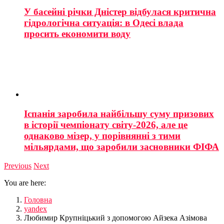
У басейні річки Дністер відбулася критична
гідрологічна ситуація: в Одесі влада
просить економити воду
Іспанія заробила найбільшу суму призових
в історії чемпіонату світу-2026, але це
однаково мізер, у порівнянні з тими
мільярдами, що заробили засновники ФІФА
Previous
Next
You are here:
Головна
yandex
Любимир Крупніцький з допомогою Айзека Азімова