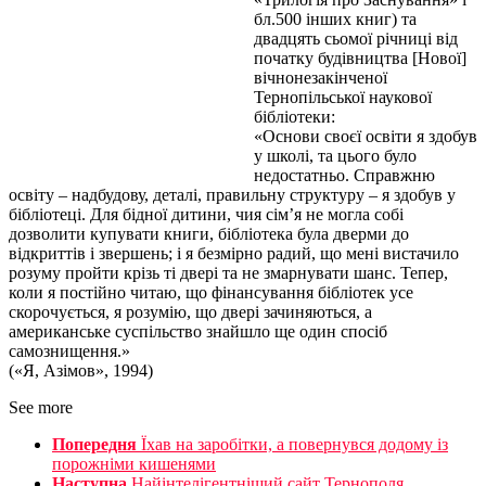
бл.500 інших книг) та
двадцять сьомої річниці від
початку будівництва [Нової]
вічнонезакінченої
Тернопільської наукової
бібліотеки:
«Основи своєї освіти я здобув
у школі, та цього було
недостатньо. Справжню
освіту – надбудову, деталі, правильну структуру – я здобув у
бібліотеці. Для бідної дитини, чия сім’я не могла собі
дозволити купувати книги, бібліотека була дверми до
відкриттів і звершень; і я безмірно радий, що мені вистачило
розуму пройти крізь ті двері та не змарнувати шанс. Тепер,
коли я постійно читаю, що фінансування бібліотек усе
скорочується, я розумію, що двері зачиняються, а
американське суспільство знайшло ще один спосіб
самознищення.»
(«Я, Азімов», 1994)
See more
Попередня
Їхав на заробітки, а повернувся додому із
порожніми кишенями
Наступна
Найінтелігентніший сайт Тернополя