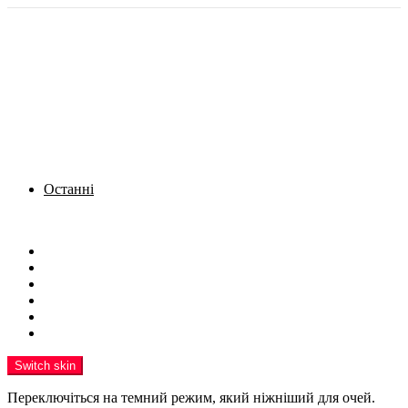
Останні
Menu
Новини
Політика
Кримінал
Фото
Надіслати новину
Реклама на сайті
Switch skin
Переключіться на темний режим, який ніжніший для очей.