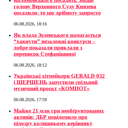
Коломойського посадять. Якщо
голову Верховного Суду Князева
посадили, то цю дрібноту запросто
06.08.2026, 18:16
Як влада Зеленського намагається
“хакнути” незалежні конкурси –
добре показали приклади з
переписок Стефанішиної
06.08.2026, 18:12
Українські хітмейкери GERALD 032
і ШЕРШЕНЬ запустили спільний
музичний проєкт «КОМПОТ»
06.08.2026, 17:59
Майже 21 млн грн необґрунтованих
активів: ДБР повідомило про
підозру колишньому керівнику