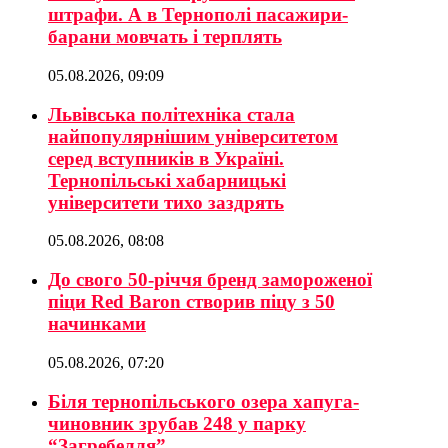
штрафи. А в Тернополі пасажири-
барани мовчать і терплять
05.08.2026, 09:09
Львівська політехніка стала
найпопулярнішим університетом
серед вступників в Україні.
Тернопільські хабарницькі
університети тихо заздрять
05.08.2026, 08:08
До свого 50-річчя бренд замороженої
піци Red Baron створив піцу з 50
начинками
05.08.2026, 07:20
Біля тернопільського озера хапуга-
чиновник зрубав 248 у парку
“Загребелля”