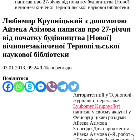
написав про 27-річчя від початку будівництва [Нової]
вічнонезакінченої Тернопільської наукової бібліотеки
Любимир Крупніцький з допомогою
Айзека Азімова написав про 27-річчя
від початку будівництва [Нової]
вічнонезакінченої Тернопільської
наукової бібліотеки
03.01.2013, 09:24
1.1k
перегляди
Поділитися
Авторитетний у Тернополі
журналіст, перекладач
Lyubomyr Krupnyc’kyj
написав у своєму акаунті у
Фейсбуці цікаві роздуми
Айзека Азімова
З нагоди Дня народження
Айзека Азімова («Я, робот»,
«Трилогія про Заснування» і