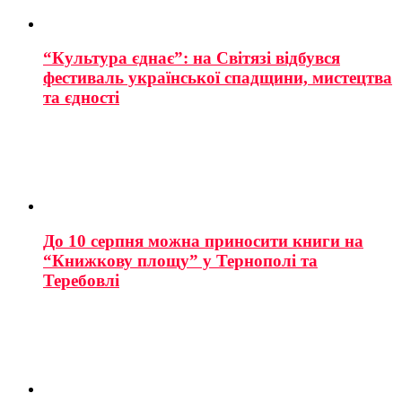
“Культура єднає”: на Світязі відбувся
фестиваль української спадщини, мистецтва
та єдності
До 10 серпня можна приносити книги на
“Книжкову площу” у Тернополі та
Теребовлі