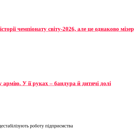
сторії чемпіонату світу-2026, але це однаково мізе
 армію. У її руках – бандура й дитячі долі
естабілізують роботу підприємства