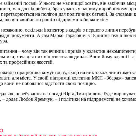
айманій посаді. У нього не має вищої освіти, він закінчив місце
ною, мав досвід роботи, брав участь у нашому виробничому проц
 перетворюється на полігон для політичних баталій. За словами 
, що він «вибиває гроші з підприємців-боржників».
незаконно, оскільки інспектор з кадрів з першого липня перебу
дні документи. А сам Марко Тарасович з 18 липня теж пішов на 
ура.
ання – чому він так вчинив і привів у колектив некомпетентну 
ника, хоча для них він «золота людина». Вони йому вдячні і за 
х та професійних якостей.
кожного працівника комунгоспу, якщо на них також чинитиметься 
вати для міста. У своїй підтримці колектив МКП «Збараж» запе
що вони не побоялися відстояти свою позицію.
альше перебування на посаді Юрія Дмитришина буде вирішуватися
, – додає Любов Яремчук, – і політики на підприємстві не хочемо
с)
нополі найкращий продукт, заявляє про утиски