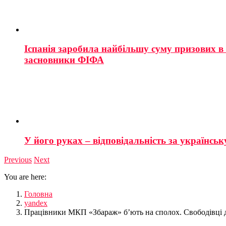
Іспанія заробила найбільшу суму призових в і
засновники ФІФА
У його руках – відповідальність за українську
Previous
Next
You are here:
Головна
yandex
Працівники МКП «Збараж» б’ють на сполох. Свободівці д