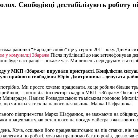
ох. Свободівці дестабілізують роботу п
разька районка “Народне слово” ще у серпні 2011 року. Днями си
м у комуналці Збаража
Після публікації до нас зателефонував 
но буде насправді – покаже час. Ми лишень передруком статті зі 
реду у МКП «Збараж» вирували пристрасті. Конфліктна ситуаці
було прийнято свободівця Юрія Дмитришина – депутата район
потрібно. Ми просто хочемо працювати, як це робили більше трьох
рийшов, – розповіла інспектор з кадрів МКП «Збараж» Оксана Фі
 Мдінарадзе, Надією Розвадовською та міським головою Михайл
о, що чиниться тиск на нашого начальника Марка Шафранюка.
ьного підприємства Марко Шафранюк, не зважаючи на обіцянку, 
аки працевлаштував останнього на посаду майстра з житлового 
 день. Хоча, оскільки його працевлаштовано на пів ставки, він ма
з колегами по роботі, хоча ми працюємо багато років, дозволяв с