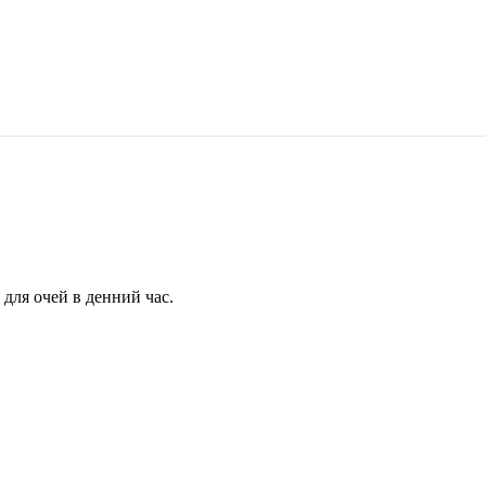
для очей в денний час.