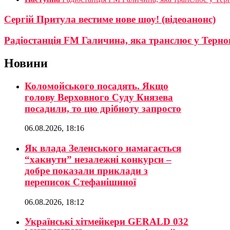
Сергій Притула вестиме нове шоу! (відеоанонс)
Радіостанція FM Галичина, яка транслює у Терно
Новини
Коломойського посадять. Якщо
голову Верховного Суду Князева
посадили, то цю дрібноту запросто
06.08.2026, 18:16
Як влада Зеленського намагається
“хакнути” незалежні конкурси –
добре показали приклади з
переписок Стефанішиної
06.08.2026, 18:12
Українські хітмейкери GERALD 032