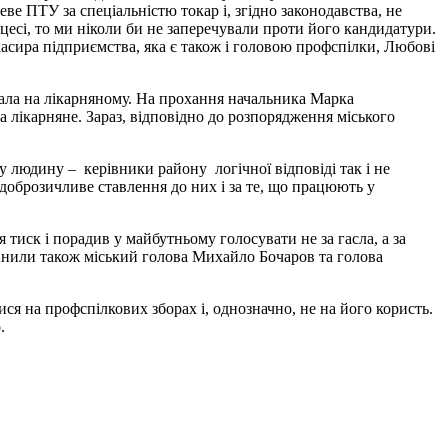
ве ПТУ за спеціальністю токар і, згідно законодавства, не
есі, то ми ніколи би не заперечували проти його кандидатури.
касира підприємства, яка є також і головою профспілки, Любові
вала на лікарняному. На прохання начальника Марка
лікарняне. Зараз, відповідно до розпорядження міського
людину – керівники району логічної відповіді так і не
доброзичливе ставлення до них і за те, що працюють у
тиск і порадив у майбутньому голосувати не за гасла, а за
внили також міський голова Михайло Бочаров та голова
 на профспілкових зборах і, однозначно, не на його користь.
.