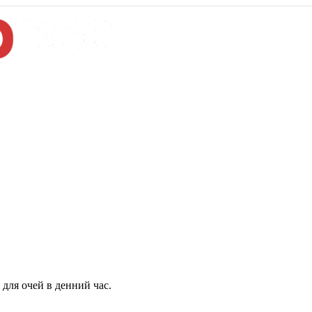
для очей в денний час.