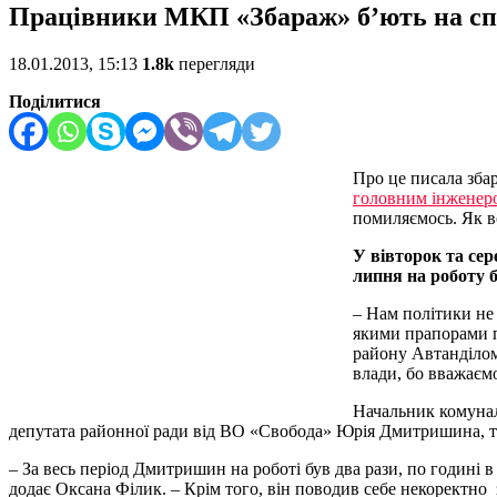
Працівники МКП «Збараж» б’ють на спол
18.01.2013, 15:13
1.8k
перегляди
Поділитися
Про це писала зба
головним інженеро
помиляємось. Як во
У вівторок та се
липня на роботу 
– Нам політики не 
якими прапорами п
району Автанділом
влади, бо вважаєм
Начальник комунал
депутата районної ради від ВО «Свобода» Юрія Дмитришина, т
– За весь період Дмитришин на роботі був два рази, по годині в
додає Оксана Філик. – Крім того, він поводив себе некоректно 