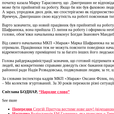
початку казала Марку Тарасовичу, що Дмитришин не відповідає з
може бути прийнятий на роботу. Якщо би він був фаховою люди
А зараз, упродовж двох днів, ми спостерігаємо як підприємство
Яремчук, Дмитришин свою відсутність на роботі пояснював тим
Варто зазначити, що новий працівник був прийнятий на роботу 
Шафранюка, вона прийшла 15 липня на роботу і оформила необхі
голови, обов’язки начальника виконує Богдан Іванович Мандиб
Від самого начальника МКП «Збараж» Марка Шафранюка на запит
отримали. Працівники теж не можуть пояснити поведінки началь
відремонтованому приміщенні та за багато інших його людськи
Голова райдержадміністрації зазначив, що готовий підтримати 
людей, які конкретними справами доведуть своє бажання працю
районної ради Надія Розвадовська, подякувавши людям, за те, 
За словами інспектора кадрів МКП «Збараж» Оксани Філик, под
– Ми колектив згуртований. За 30 років пережили різні ситуації
Cвітлана БОДНАР,
“Народне слово”
See more
Попередня
Сергій Притула вестиме нове шоу! (відеоанон
Наступна
Радіостанція FM Галичина, яка транслює у Тер