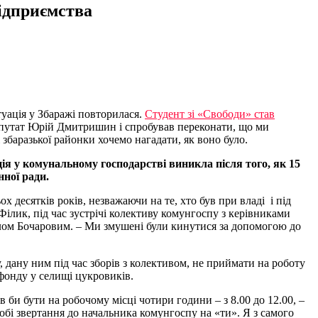
ідприємства
туація у Збаражі повторилася.
Студент зі «Свободи» став
депутат Юрій Дмитришин і спробував переконати, що ми
збаразької районки хочемо нагадати, як воно було.
я у комунальному господарстві виникла після того, як 15
ної ради.
 десятків років, незважаючи на те, хто був при владі і під
лик, під час зустрічі колективу комунгоспу з керівниками
ом Бочаровим. – Ми змушені були кинутися за допомогою до
дану ним під час зборів з колективом, не приймати на роботу
фонду у селищі цукровиків.
в би бути на робочому місці чотири години – з 8.00 до 12.00, –
обі звертання до начальника комунгоспу на «ти». Я з самого