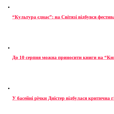
“Культура єднає”: на Світязі відбувся фестив
До 10 серпня можна приносити книги на “Кн
У басейні річки Дністер відбулася критична г