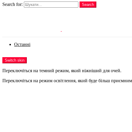
Search for:
Search
Login
Останні
Menu
Switch skin
Переключіться на темний режим, який ніжніший для очей.
Переключіться на режим освітлення, який буде більш приємним 
Login