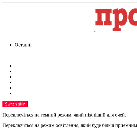
Останні
Menu
Новини
Політика
Кримінал
Фото
Надіслати новину
Реклама на сайті
Switch skin
Переключіться на темний режим, який ніжніший для очей.
Переключіться на режим освітлення, який буде більш приємним 
шукати