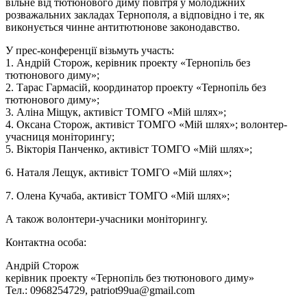
вільне від тютюнового диму повітря у молодіжних
розважальних закладах Тернополя, а відповідно і те, як
виконується чинне антитютюнове законодавство.
У прес-конференції візьмуть участь:
1. Андрій Сторож, керівник проекту «Тернопіль без
тютюнового диму»;
2. Тарас Гармасій, координатор проекту «Тернопіль без
тютюнового диму»;
3. Аліна Міщук, активіст ТОМГО «Мій шлях»;
4. Оксана Сторож, активіст ТОМГО «Мій шлях»; волонтер-
учасниця моніторингу;
5. Вікторія Панченко, активіст ТОМГО «Мій шлях»;
6. Наталя Лещук, активіст ТОМГО «Мій шлях»;
7. Олена Кучаба, активіст ТОМГО «Мій шлях»;
А також волонтери-учасники моніторингу.
Контактна особа:
Андрій Сторож
керівник проекту «Тернопіль без тютюнового диму»
Тел.: 0968254729, patriot99ua@gmail.com