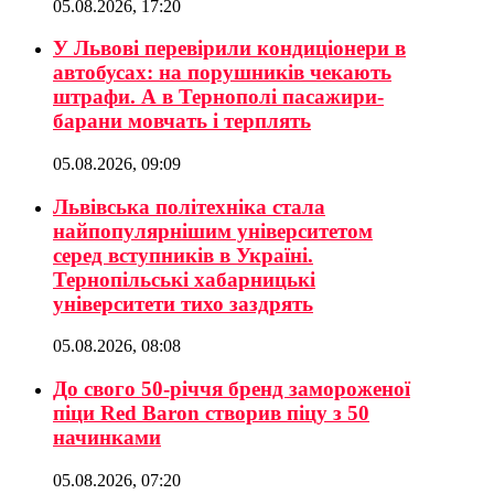
05.08.2026, 17:20
У Львові перевірили кондиціонери в
автобусах: на порушників чекають
штрафи. А в Тернополі пасажири-
барани мовчать і терплять
05.08.2026, 09:09
Львівська політехніка стала
найпопулярнішим університетом
серед вступників в Україні.
Тернопільські хабарницькі
університети тихо заздрять
05.08.2026, 08:08
До свого 50-річчя бренд замороженої
піци Red Baron створив піцу з 50
начинками
05.08.2026, 07:20