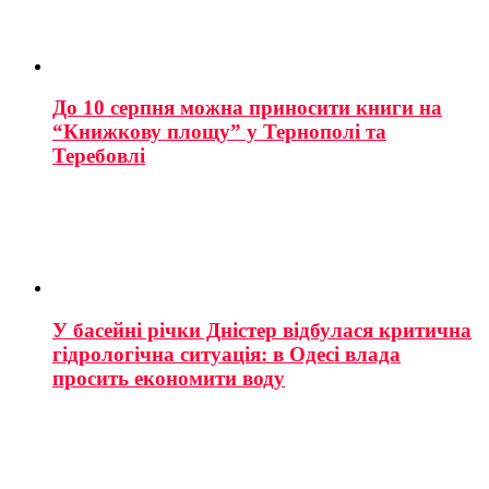
До 10 серпня можна приносити книги на
“Книжкову площу” у Тернополі та
Теребовлі
У басейні річки Дністер відбулася критична
гідрологічна ситуація: в Одесі влада
просить економити воду