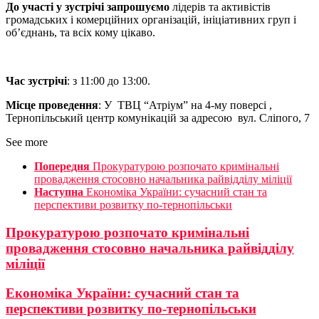
До участі у зустрічі запрошуємо
лідерів та активістів
громадських і комерційних організацій, ініціативних груп і
об’єднань, та всіх кому цікаво.
Час зустрічі
: з 11:00 до 13:00.
Місце проведення
: У ТВЦ “Атріум” на 4-му поверсі ,
Тернопільський центр комунікацій за адресою вул. Сліпого, 7
See more
Попередня
Прокуратурою розпочато кримінальні
провадження стосовно начальника райвідділу міліції
Наступна
Економіка України: сучасний стан та
перспективи розвитку по-тернопільськи
Прокуратурою розпочато кримінальні
провадження стосовно начальника райвідділу
міліції
Економіка України: сучасний стан та
перспективи розвитку по-тернопільськи