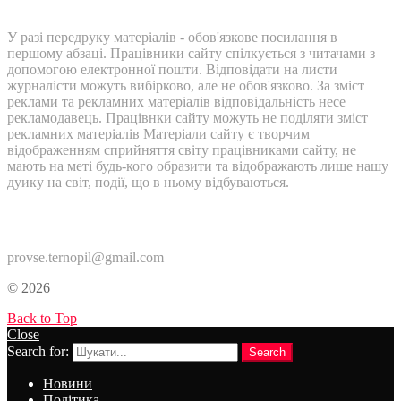
У разі передруку матеріалів - обов'язкове посилання в
першому абзаці. Працівники сайту спілкується з читачами з
допомогою електронної пошти. Відповідати на листи
журналісти можуть вибірково, але не обов'язково. За зміст
реклами та рекламних матеріалів відповідальність несе
рекламодавець. Працівнки сайту можуть не поділяти зміст
рекламних матеріалів Матеріали сайту є творчим
відображенням сприйняття світу працівниками сайту, не
мають на меті будь-кого образити та відображають лише нашу
дуику на світ, події, що в ньому відбуваються.
Контакти:
provse.ternopil@gmail.com
© 2026
Back to Top
Close
Search for:
Search
Новини
Політика