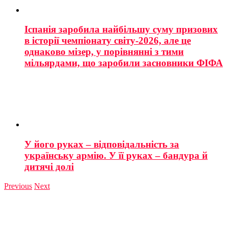
Іспанія заробила найбільшу суму призових
в історії чемпіонату світу-2026, але це
однаково мізер, у порівнянні з тими
мільярдами, що заробили засновники ФІФА
У його руках – відповідальність за
українську армію. У її руках – бандура й
дитячі долі
Previous
Next