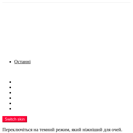
Останні
Menu
Новини
Політика
Кримінал
Фото
Надіслати новину
Реклама на сайті
Switch skin
Переключіться на темний режим, який ніжніший для очей.