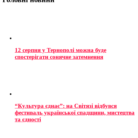
12 серпня у Тернополі можна буде
спостерігати сонячне затемнення
“Культура єднає”: на Світязі відбувся
фестиваль української спадщини, мистецтва
та єдності