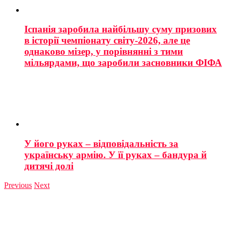
Іспанія заробила найбільшу суму призових
в історії чемпіонату світу-2026, але це
однаково мізер, у порівнянні з тими
мільярдами, що заробили засновники ФІФА
У його руках – відповідальність за
українську армію. У її руках – бандура й
дитячі долі
Previous
Next