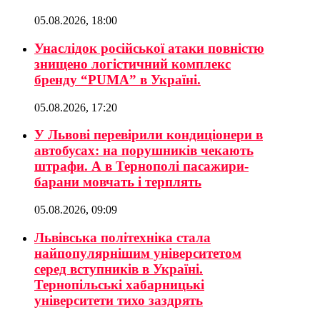
05.08.2026, 18:00
Унаслідок російської атаки повністю
знищено логістичний комплекс
бренду “PUMA” в Україні.
05.08.2026, 17:20
У Львові перевірили кондиціонери в
автобусах: на порушників чекають
штрафи. А в Тернополі пасажири-
барани мовчать і терплять
05.08.2026, 09:09
Львівська політехніка стала
найпопулярнішим університетом
серед вступників в Україні.
Тернопільські хабарницькі
університети тихо заздрять