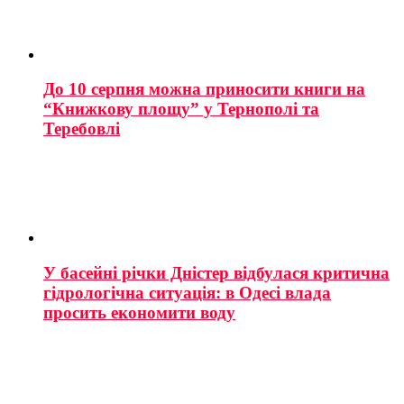
До 10 серпня можна приносити книги на
“Книжкову площу” у Тернополі та
Теребовлі
У басейні річки Дністер відбулася критична
гідрологічна ситуація: в Одесі влада
просить економити воду