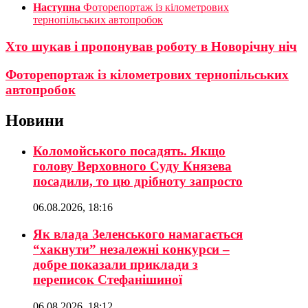
Наступна
Фоторепортаж із кілометрових
тернопільських автопробок
Хто шукав і пропонував роботу в Новорічну ніч
Фоторепортаж із кілометрових тернопільських
автопробок
Новини
Коломойського посадять. Якщо
голову Верховного Суду Князева
посадили, то цю дрібноту запросто
06.08.2026, 18:16
Як влада Зеленського намагається
“хакнути” незалежні конкурси –
добре показали приклади з
переписок Стефанішиної
06.08.2026, 18:12