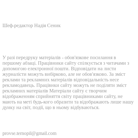
Шеф-редактор Надія Сеник
У разі передруку матеріалів - обов'язкове посилання в
першому абзаці. Працівники сайту спілкується з читачами з
допомогою електронної пошти. Відповідати на листи
журналісти можуть вибірково, але не обов'язково. За зміст
реклами та рекламних матеріалів відповідальність несе
рекламодавець. Працівнки сайту можуть не поділяти зміст
рекламних матеріалів Матеріали сайту є творчим
відображенням сприйняття світу працівниками сайту, не
мають на меті будь-кого образити та відображають лише нашу
дуику на світ, події, що в ньому відбуваються.
Контакти:
provse.ternopil@gmail.com