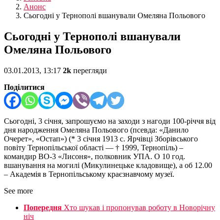
Анонс
Сьогодні у Тернополі вшанували Омеляна Польового
Сьогодні у Тернополі вшанували
Омеляна Польового
03.01.2013, 13:17
2k
перегляди
Поділитися
Сьогодні, 3 січня, запрошуємо на заходи з нагоди 100-річчя від
дня народження Омеляна Польового (псевда: «Данило
Очерет», «Остап») (* 3 січня 1913 с. Ярчівці Зборівського
повіту Тернопільської області — † 1999, Тернопіль) –
командир ВО-3 «Лисоня», полковник УПА. О 10 год.
вшанування на могилі (Микулинецьке кладовище), а об 12.00
– Академія в Тернопільському краєзнавчому музеї.
See more
Попередня
Хто шукав і пропонував роботу в Новорічну
ніч