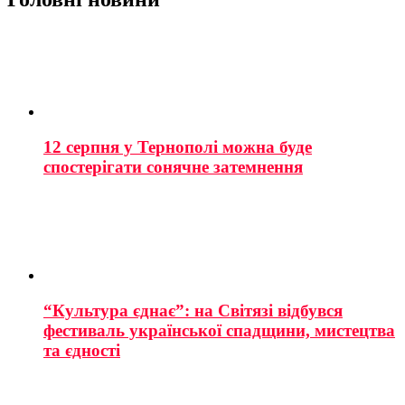
12 серпня у Тернополі можна буде
спостерігати сонячне затемнення
“Культура єднає”: на Світязі відбувся
фестиваль української спадщини, мистецтва
та єдності