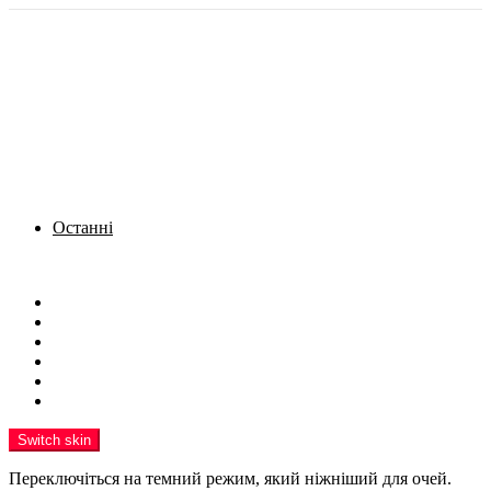
Останні
Menu
Новини
Політика
Кримінал
Фото
Надіслати новину
Реклама на сайті
Switch skin
Переключіться на темний режим, який ніжніший для очей.