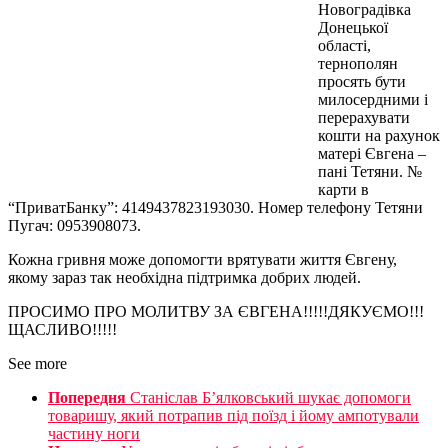
Новоградівка
Донецької
області,
тернополян
просять бути
милосердними і
перерахувати
кошти на рахунок
матері Євгена –
пані Тетяни. №
карти в
“ПриватБанку”: 4149437823193030. Номер телефону Тетяни
Пугач: 0953908073.
Кожна гривня може допомогти врятувати життя Євгену,
якому зараз так необхідна підтримка добрих людей.
ПРОСИМО ПРО МОЛИТВУ ЗА ЄВГЕНА!!!!!ДЯКУЄМО!!!
ЩАСЛИВО!!!!!
See more
Попередня
Станіслав Б’ялковський шукає допомоги
товаришу, який потрапив під поїзд і йому ампотували
частину ноги