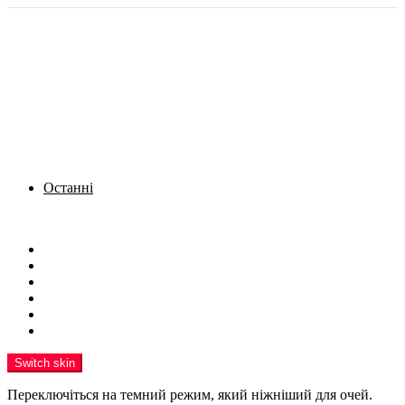
Останні
Menu
Новини
Політика
Кримінал
Фото
Надіслати новину
Реклама на сайті
Switch skin
Переключіться на темний режим, який ніжніший для очей.