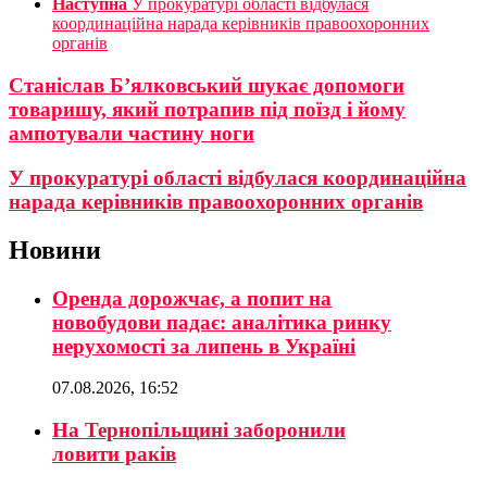
Наступна
У прокуратурі області відбулася
координаційна нарада керівників правоохоронних
органів
Станіслав Б’ялковський шукає допомоги
товаришу, який потрапив під поїзд і йому
ампотували частину ноги
У прокуратурі області відбулася координаційна
нарада керівників правоохоронних органів
Новини
Оренда дорожчає, а попит на
новобудови падає: аналітика ринку
нерухомості за липень в Україні
07.08.2026, 16:52
На Тернопільщині заборонили
ловити раків