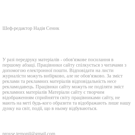
Шеф-редактор Надія Сеник
У разі передруку матеріалів - обов'язкове посилання в
першому абзаці. Працівники сайту спілкується з читачами з
допомогою електронної пошти. Відповідати на листи
журналісти можуть вибірково, але не обов'язково. За зміст
реклами та рекламних матеріалів відповідальність несе
рекламодавець. Працівнки сайту можуть не поділяти зміст
рекламних матеріалів Матеріали сайту є творчим
відображенням сприйняття світу працівниками сайту, не
мають на меті будь-кого образити та відображають лише нашу
дуику на світ, події, що в ньому відбуваються.
Контакти:
provse.ternopil@gmail.com