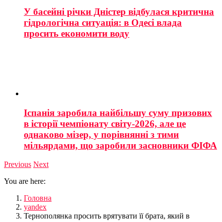
У басейні річки Дністер відбулася критична
гідрологічна ситуація: в Одесі влада
просить економити воду
Іспанія заробила найбільшу суму призових
в історії чемпіонату світу-2026, але це
однаково мізер, у порівнянні з тими
мільярдами, що заробили засновники ФІФА
Previous
Next
You are here:
Головна
yandex
Тернополянка просить врятувати її брата, який в