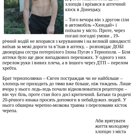
хлопців і врізався в аптечний
кіоск в Донецьку.
– Того вечора він з другом сіли
в автомобіль «Хюндай» і
поїхали у місто. Проте, через
погані погодні умови , 19-
річний водій не впорався з керуванням і на великій швидкості
виїхав за межі дороги та в’їхав в аптеку, – розповідає ДОБІ
двоюрідна сестра потерпілого Ілона Пугач з Тернополя. – Біля
аптеки було ще двоє випадкових перехожих. У одного з них
перелом руки і вивих плеча, а в іншого через ДТП – перелом
хребта.
Брат тернополянки – Євген постраждав чи не найбільше –
хлопець не приходить до тями вже більше, ніж тиждень. Лише
вчора у нього ледь-ледь почали відновлюватися рецептори –
він чує біль, проте стан його досі критичний. Батьки та родичі
20-річного юнака просять допомоги в небайдужих людей. У
нього обширна черепно-мозкова травма з переломами кісток
черепа.
Аби врятувати
життя молодому
хлопцю з міста