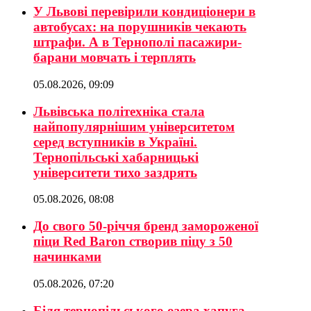
У Львові перевірили кондиціонери в
автобусах: на порушників чекають
штрафи. А в Тернополі пасажири-
барани мовчать і терплять
05.08.2026, 09:09
Львівська політехніка стала
найпопулярнішим університетом
серед вступників в Україні.
Тернопільські хабарницькі
університети тихо заздрять
05.08.2026, 08:08
До свого 50-річчя бренд замороженої
піци Red Baron створив піцу з 50
начинками
05.08.2026, 07:20
Біля тернопільського озера хапуга-