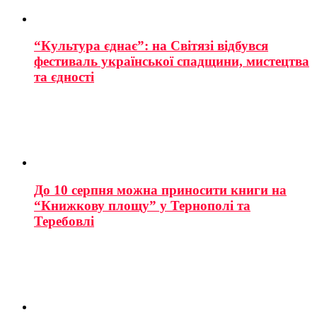
“Культура єднає”: на Світязі відбувся
фестиваль української спадщини, мистецтва
та єдності
До 10 серпня можна приносити книги на
“Книжкову площу” у Тернополі та
Теребовлі