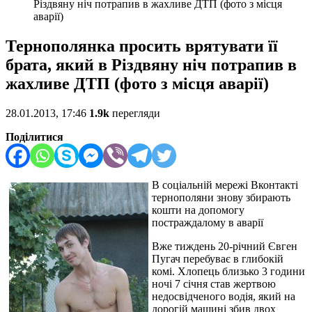
Різдвяну ніч потрапив в жахливе ДТП (фото з місця
аварії)
Тернополянка просить врятувати її
брата, який в Різдвяну ніч потрапив в
жахливе ДТП (фото з місця аварії)
28.01.2013, 17:46
1.9k
перегляди
Поділитися
В соціальній мережі Вконтакті
тернополяни знову збирають
кошти на допомогу
постраждалому в аварії
Вже тиждень 20-річний Євген
Пугач перебуває в глибокій
комі. Хлопець близько 3 години
ночі 7 січня став жертвою
недосвідченого водія, який на
дорогій машині збив двох