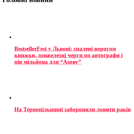
BestsellerFest у Львові: спалені ворогом
книжки, довжелезні черги по автографи і
пів мільйона для “Азову”
На Тернопільщині заборонили ловити раків