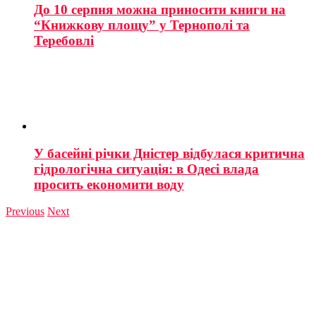
До 10 серпня можна приносити книги на
“Книжкову площу” у Тернополі та
Теребовлі
У басейні річки Дністер відбулася критична
гідрологічна ситуація: в Одесі влада
просить економити воду
Previous
Next