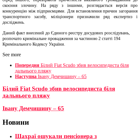
скоєння злочину. На ряду з іншими, розглядається версія про
конкуренцію між підприємцями. Для встановлення причин загорання
транспортного засобу, міліціонери призначили ряд експертиз і
досліджень.
Даний факт внесений до Єдиного реєстру досудових розслідувань,
розпочато кримінальне провадження за частиною 2 статті 194
Кримінального Кодексу України.
See more
Попередня
Білий Fiat Scudo збив велосипедиста біля
дальнього пляжу
Наступна
Івану Демчишину – 65
Білий Fiat Scudo збив велосипедиста біля
дальнього пляжу
Івану Демчишину – 65
Новини
Шахраї ошукали пенсіонера з