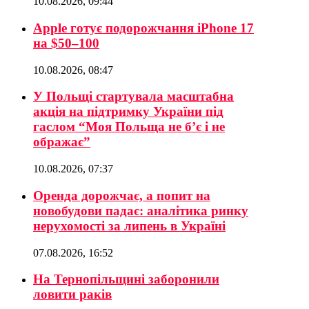
10.08.2026, 09:44
Apple готує подорожчання iPhone 17
на $50–100
10.08.2026, 08:47
У Польщі стартувала масштабна
акція на підтримку України під
гаслом “Моя Польща не б’є і не
ображає”
10.08.2026, 07:37
Оренда дорожчає, а попит на
новобудови падає: аналітика ринку
нерухомості за липень в Україні
07.08.2026, 16:52
На Тернопільщині заборонили
ловити раків