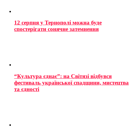
12 серпня у Тернополі можна буде
спостерігати сонячне затемнення
“Культура єднає”: на Світязі відбувся
фестиваль української спадщини, мистецтва
та єдності