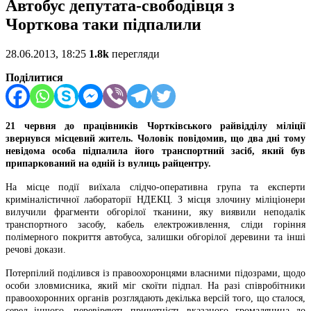
Автобус депутата-свободівця з
Чорткова таки підпалили
28.06.2013, 18:25
1.8k
перегляди
Поділитися
21 червня до працівників
Чортківського
райвідділу міліції
звернувся місцевий житель. Чоловік повідомив, що два дні тому
невідома особа підпалила його транспортний засіб, який був
припаркований
на одній із вулиць райцентру.
На місце події виїхала слідчо-оперативна група та експерти
криміналістичної лабораторії НДЕКЦ. З місця злочину міліціонери
вилучили фрагменти обгорілої тканини, яку виявили неподалік
транспортного засобу, кабель електроживлення, сліди горіння
полімерного покриття автобуса, залишки обгорілої деревини та інші
речові докази.
Потерпілий поділився із правоохоронцями власними підозрами, щодо
особи зловмисника, який міг скоїти підпал. На разі співробітники
правоохоронних органів розглядають декілька версій того, що сталося,
серед іншого, перевіряють причетність вказаного громадянина до