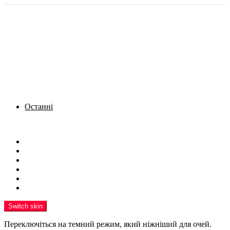
Останні
Menu
Новини
Політика
Кримінал
Фото
Надіслати новину
Реклама на сайті
Switch skin
Переключіться на темний режим, який ніжніший для очей.