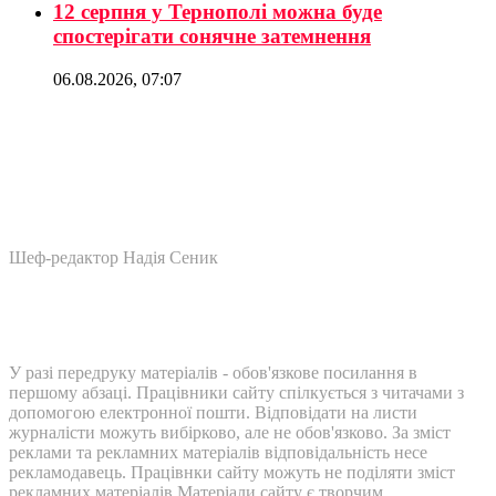
12 серпня у Тернополі можна буде
спостерігати сонячне затемнення
06.08.2026, 07:07
Шеф-редактор Надія Сеник
У разі передруку матеріалів - обов'язкове посилання в
першому абзаці. Працівники сайту спілкується з читачами з
допомогою електронної пошти. Відповідати на листи
журналісти можуть вибірково, але не обов'язково. За зміст
реклами та рекламних матеріалів відповідальність несе
рекламодавець. Працівнки сайту можуть не поділяти зміст
рекламних матеріалів Матеріали сайту є творчим