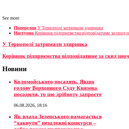
See more
Попередня
У Тернополі затримали здирника
Наступна
Керівник підприємства відповідатиме за скид 
У Тернополі затримали здирника
Керівник підприємства відповідатиме за скид нео
Новини
Коломойського посадять. Якщо
голову Верховного Суду Князева
посадили, то цю дрібноту запросто
06.08.2026, 18:16
Як влада Зеленського намагається
“хакнути” незалежні конкурси –