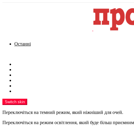
Останні
Menu
Новини
Політика
Кримінал
Фото
Надіслати новину
Реклама на сайті
Switch skin
Переключіться на темний режим, який ніжніший для очей.
Переключіться на режим освітлення, який буде більш приємним 
шукати