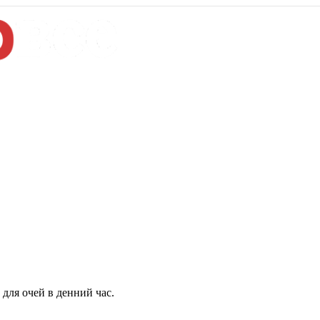
для очей в денний час.