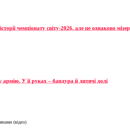
сторії чемпіонату світу-2026, але це однаково мізе
 армію. У її руках – бандура й дитячі долі
янами (відео)