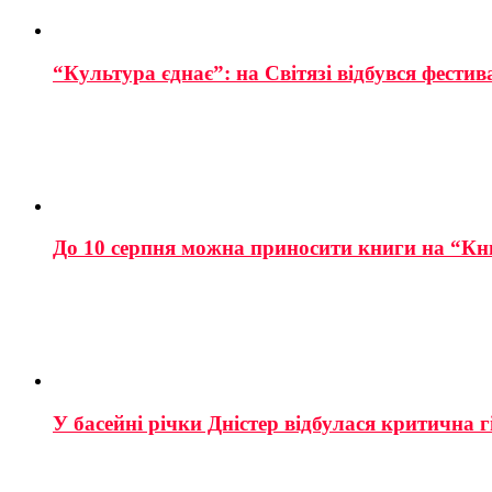
“Культура єднає”: на Світязі відбувся фестив
До 10 серпня можна приносити книги на “Кн
У басейні річки Дністер відбулася критична г