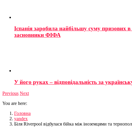
Іспанія заробила найбільшу суму призових в і
засновники ФІФА
У його руках – відповідальність за українську
Previous
Next
You are here:
Головна
yandex
Біля Riverpool відбулася бійка між іноземцями та тернопол