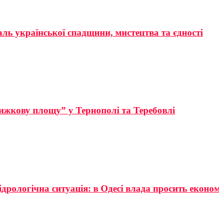
аль української спадщини, мистецтва та єдності
ижкову площу” у Тернополі та Теребовлі
ідрологічна ситуація: в Одесі влада просить еконо