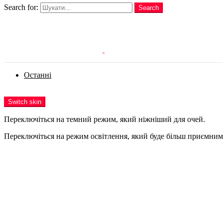
Search for:
Search
Login
Останні
Menu
Switch skin
Переключіться на темний режим, який ніжніший для очей.
Переключіться на режим освітлення, який буде більш приємним 
Login