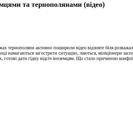
земцями та тернополянами (відео)
жах тернополяни активно поширили відео відзняте біля розважал
нці намагаються загострити ситуацію, лаються, міліціонери засп
, готові дати гідну відсіч іноземцям. Що стало причиною конфлік