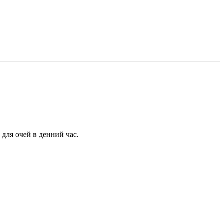
для очей в денний час.