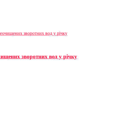
неочищених зворотних вод у річку
чищених зворотних вод у річку