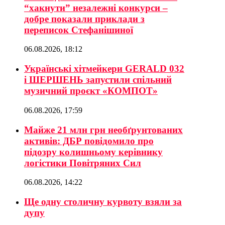
“хакнути” незалежні конкурси –
добре показали приклади з
переписок Стефанішиної
06.08.2026, 18:12
Українські хітмейкери GERALD 032
і ШЕРШЕНЬ запустили спільний
музичний проєкт «КОМПОТ»
06.08.2026, 17:59
Майже 21 млн грн необґрунтованих
активів: ДБР повідомило про
підозру колишньому керівнику
логістики Повітряних Сил
06.08.2026, 14:22
Ще одну столичну курвоту взяли за
дупу