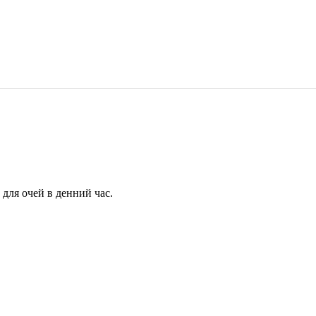
для очей в денний час.