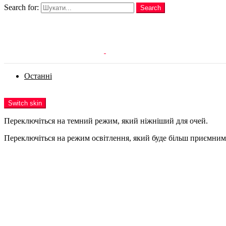
Search for:
Search
Login
Останні
Menu
Switch skin
Переключіться на темний режим, який ніжніший для очей.
Переключіться на режим освітлення, який буде більш приємним 
Login