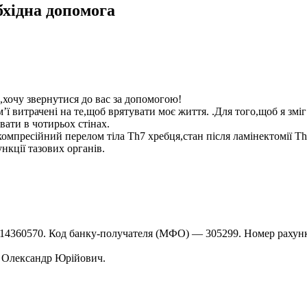
бхідна допомога
,хочу звернутися до вас за допомогою!
’ї витрачені на те,щоб врятувати моє життя. .Для того,щоб я зміг
вати в чотирьох стінах.
,компресійний перелом тіла Th7 хребця,стан після ламінектомії T
кції тазових органів.
360570. Код банку-получателя (МФО) — 305299. Номер рахун
 Олександр Юрійович.