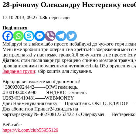
28-річному Олександру Нестеренку нео
17.10.2013, 09:27
1.3k
перегляди
Поділитися
Мої друзі та знайомі,або просто небайдужі до чужого горя люди
Мені вже зробили три операції на хребті.Всі збереження моєї сім
центрах,на які у нас немає грошей.Я хочу жити,а не просто існу
Діагноз
: стан після закритрї хребцево-спинно-мозгової травми
провідниковими порушеннями чутливості від D5,порушення фун
Завдання групи
: збір коштів для лікування.
Вірю,що ви зможете мені допомогти!
+380930924442——-QIWI гаманець,
41001924035990——ЯНДЕКС гаманець
U263403410481——WEBMONEY
Дані Найменування банку — Приватбанк. ОКПО, ЕДРПОУ — 14
Для абонентов Приват24,скидать на
карты/рахунку № 4627081225342216. Одержувач — Нестеренко
Веб-сайт:
https://vk.com/club55955129