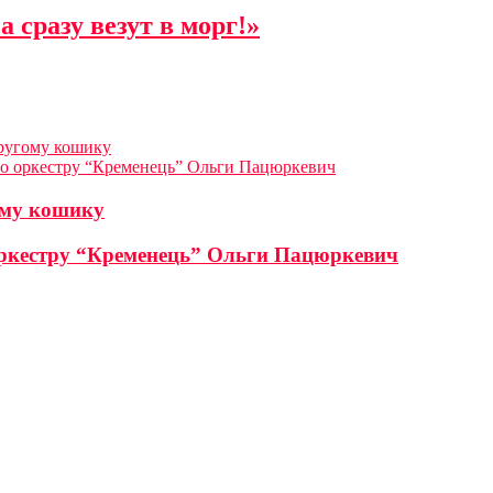
 сразу везут в морг!»
другому кошику
вого оркестру “Кременець” Ольги Пацюркевич
ому кошику
о оркестру “Кременець” Ольги Пацюркевич