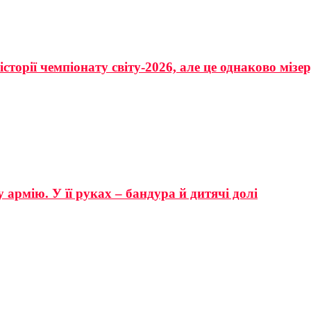
сторії чемпіонату світу-2026, але це однаково мізе
 армію. У її руках – бандура й дитячі долі