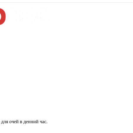
для очей в денний час.