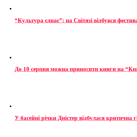
“Культура єднає”: на Світязі відбувся фестив
До 10 серпня можна приносити книги на “Кн
У басейні річки Дністер відбулася критична г