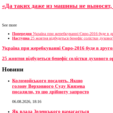
«Да таких даже из машины не выносят, а
See more
Попередня
Україна при жеребкуванні Євро-2016 буде в 
Наступна
25 жовтня відбудеться бенефіс солістки духо
Україна при жеребкуванні Євро-2016 буде в друг
25 жовтня відбудеться бенефіс солістки духовог
Новини
Коломойського посадять. Якщо
голову Верховного Суду Князева
посадили, то цю дрібноту запросто
06.08.2026, 18:16
Як влада Зеленського намагається