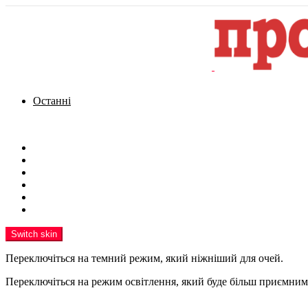
Останні
Menu
Новини
Політика
Кримінал
Фото
Надіслати новину
Реклама на сайті
Switch skin
Переключіться на темний режим, який ніжніший для очей.
Переключіться на режим освітлення, який буде більш приємним 
шукати