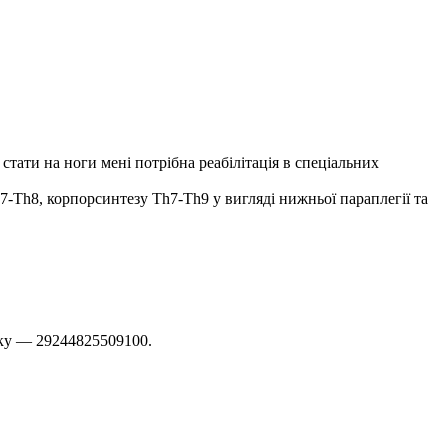
 стати на ноги мені потрібна реабілітація в спеціальних
h7-Th8, корпорсинтезу Th7-Th9 у вигляді нижньої
параплегії та
ку — 29244825509100.