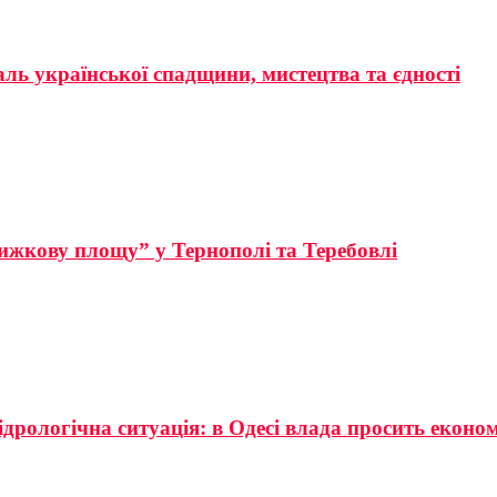
аль української спадщини, мистецтва та єдності
ижкову площу” у Тернополі та Теребовлі
ідрологічна ситуація: в Одесі влада просить еконо