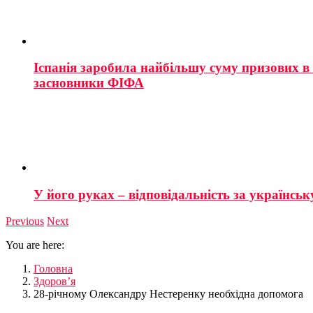
Іспанія заробила найбільшу суму призових в і
засновники ФІФА
У його руках – відповідальність за українську
Previous
Next
You are here:
Головна
Здоров’я
28-річному Олександру Нестеренку необхідна допомога