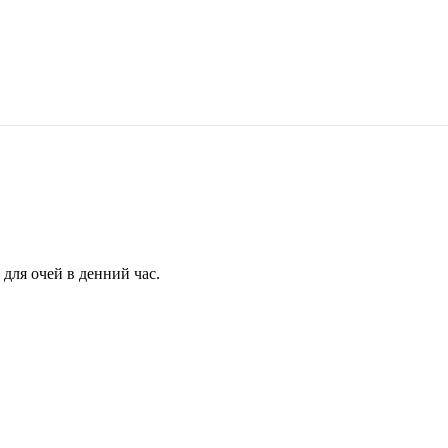
для очей в денний час.