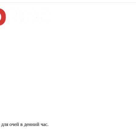
для очей в денний час.