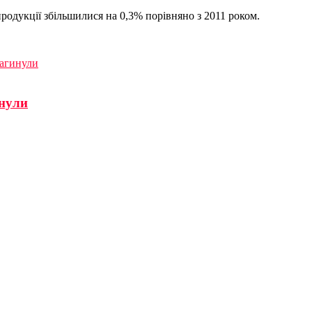
родукції збільшилися на 0,3% порівняно з 2011 роком.
загинули
инули