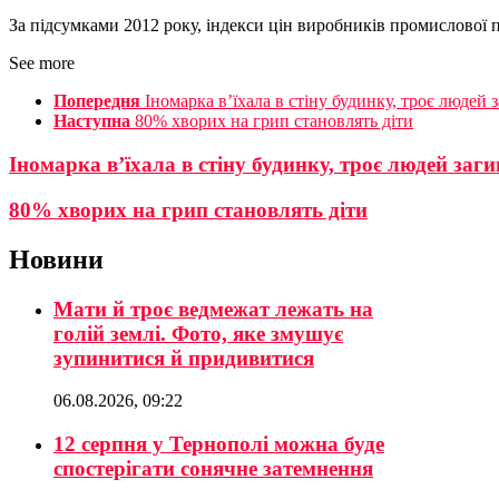
За підсумками 2012 року, індекси цін виробників промислової п
See more
Попередня
Іномарка в’їхала в стіну будинку, троє людей 
Наступна
80% хворих на грип становлять діти
Іномарка в’їхала в стіну будинку, троє людей заг
80% хворих на грип становлять діти
Новини
Мати й троє ведмежат лежать на
голій землі. Фото, яке змушує
зупинитися й придивитися
06.08.2026, 09:22
12 серпня у Тернополі можна буде
спостерігати сонячне затемнення