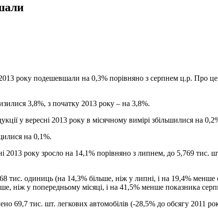
вшали
і 2013 року подешевшали на 0,3% порівняно з серпнем ц.р. Про ц
изилися 3,8%, з початку 2013 року – на 3,8%.
кції у вересні 2013 року в місячному вимірі збільшилися на 0,2%
щилися на 0,1%.
ні 2013 року зросло на 14,1% порівняно з липнем, до 5,769 тис.
68 тис. одиниць (на 14,3% більше, ніж у липні, і на 19,4% менше
ьше, ніж у попередньому місяці, і на 41,5% менше показника серп
о 69,7 тис. шт. легкових автомобілів (-28,5% до обсягу 2011 року