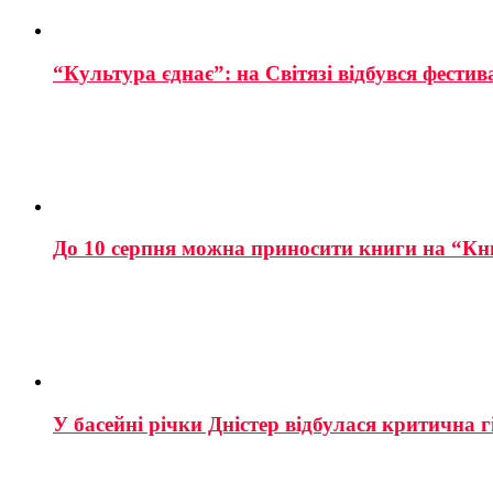
“Культура єднає”: на Світязі відбувся фестив
До 10 серпня можна приносити книги на “Кн
У басейні річки Дністер відбулася критична г