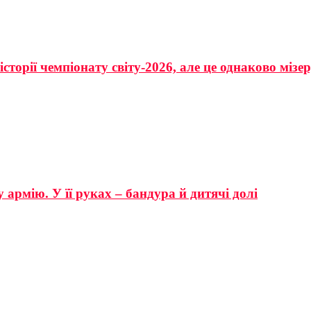
сторії чемпіонату світу-2026, але це однаково мізе
 армію. У її руках – бандура й дитячі долі