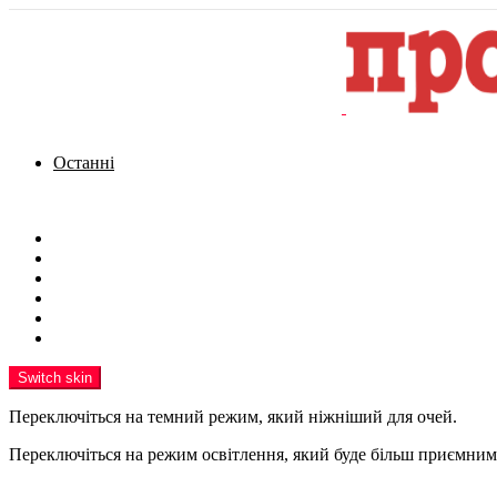
Останні
Menu
Новини
Політика
Кримінал
Фото
Надіслати новину
Реклама на сайті
Switch skin
Переключіться на темний режим, який ніжніший для очей.
Переключіться на режим освітлення, який буде більш приємним 
шукати