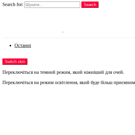
Search for:
Search
Login
Останні
Menu
Switch skin
Переключіться на темний режим, який ніжніший для очей.
Переключіться на режим освітлення, який буде більш приємним 
Login