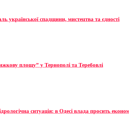
аль української спадщини, мистецтва та єдності
ижкову площу” у Тернополі та Теребовлі
ідрологічна ситуація: в Одесі влада просить еконо